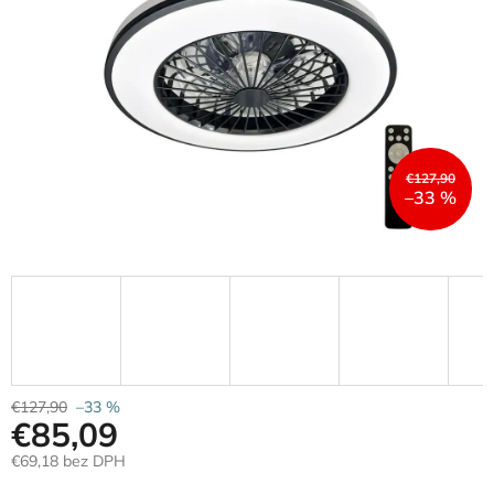
€127,90
–33 %
€127,90
–33 %
€85,09
€69,18 bez DPH
Jednotková