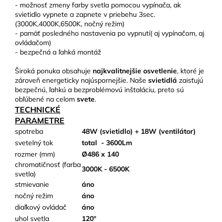
- možnosť zmeny farby svetla pomocou vypínača, ak
svietidlo vypnete a zapnete v priebehu 3sec.
(3000K,4000K,6500K, nočný režim)
- pamäť posledného nastavenia po vypnutí( aj vypínačom, aj
ovládačom)
- bezpečná a ľahká montáž
Široká ponuka obsahuje
najkvalitnejšie osvetlenie
, ktoré je
zároveň energeticky najúspornejšie. Naše
svietidlá
zaisťujú
bezpečnú, ľahkú a bezproblémovú inštaláciu, preto sú
obľúbené na celom
svete
.
TECHNICKÉ
PARAMETRE
spotreba
48W (svietidlo) + 18W (ventilátor)
svetelný tok
total
- 3600Lm
rozmer (mm)
Ø486 x 140
chromatičnosť (farba
3000K - 6500K
svetla)
stmievanie
áno
nočný režim
áno
diaľkový ovládač
áno
uhol svetla
120°