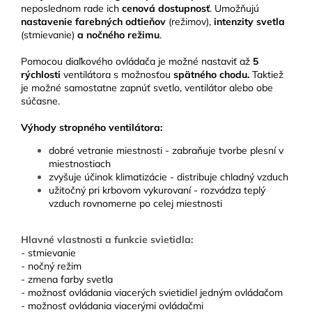
neposlednom rade ich
cenová dostupnosť
.
Umožňujú
nastavenie farebných odtieňov
(režimov),
intenzity svetla
(stmievanie)
a nočného režimu
.
Pomocou diaľkového ovládača je možné nastaviť až
5
rýchlosti
ventilátora s možnosťou
spätného chodu.
Taktiež
je možné samostatne zapnúť svetlo, ventilátor alebo obe
súčasne.
Výhody stropného ventilátora:
dobré vetranie miestnosti - zabraňuje tvorbe plesní v
miestnostiach
zvyšuje účinok klimatizácie - distribuje chladný vzduch
užitočný pri krbovom vykurovaní - rozvádza teplý
vzduch rovnomerne po celej miestnosti
Hlavné vlastnosti a funkcie svietidla:
- stmievanie
- nočný režim
- zmena farby svetla
- možnosť ovládania viacerých svietidiel jedným ovládačom
- možnosť ovládania viacerými ovládačmi