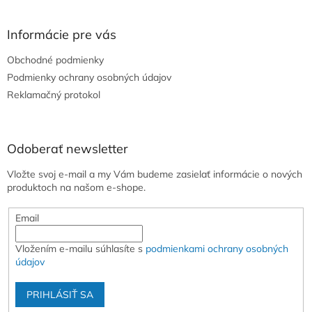
á
p
ä
Informácie pre vás
t
Obchodné podmienky
i
e
Podmienky ochrany osobných údajov
Reklamačný protokol
Odoberať newsletter
Vložte svoj e-mail a my Vám budeme zasielať informácie o nových
produktoch na našom e-shope.
Email
Vložením e-mailu súhlasíte s
podmienkami ochrany osobných
údajov
PRIHLÁSIŤ SA