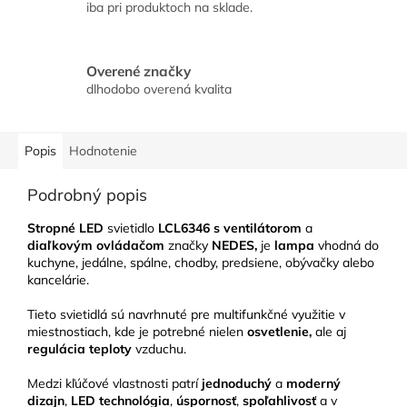
iba pri produktoch na sklade.
Overené značky
dlhodobo overená kvalita
Popis
Hodnotenie
Podrobný popis
Stropné LED
svietidlo
LCL6346
s ventilátorom
a
diaľkovým ovládačom
značky
NEDES,
je
lampa
vhodná do
kuchyne, jedálne, spálne, chodby, predsiene, obývačky alebo
kancelárie.
Tieto svietidlá sú navrhnuté pre multifunkčné využitie v
miestnostiach, kde je potrebné nielen
osvetlenie,
ale aj
regulácia teploty
vzduchu.
Medzi kľúčové vlastnosti patrí
jednoduchý
a
moderný
dizajn
,
LED technológia
,
úspornosť
,
spoľahlivosť
a v