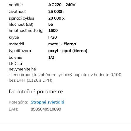
napätie
AC220 - 240V
životnosť
25 000h
spínací cyklus
20 000 x
hlučnosť (dB)
55
hmotnosť netto (g)
1600
krytie
IP20
materiál
metal - čierna
typ difúzora
acryl - opal (čierna)
balenie
1/2
LED sú
nevymeniteľné
-cena produktu zahŕňa recyklačný poplatok v hodnote 0,10€
bez DPH (0,12€ s DPH)
Dodatočné parametre
Kategória
:
Stropné svietidlá
EAN
:
8585040910899
Z