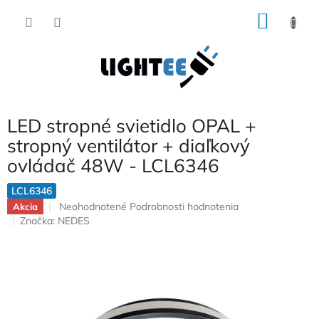
Prejsť
NÁKU
na
obsah
KOŠÍK
LED stropné svietidlo OPAL +
stropný ventilátor + diaľkový
ovládač 48W - LCL6346
LCL6346
Priemerné
Neohodnotené
Podrobnosti hodnotenia
Akcia
hodnotenie
Značka:
NEDES
produktu
je
0,0
z
5
hviezdičiek.