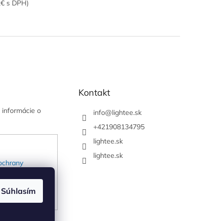
2€ s DPH)
Kontakt
 informácie o
info
@
lightee.sk
+421908134795
lightee.sk
lightee.sk
ochrany
Súhlasím