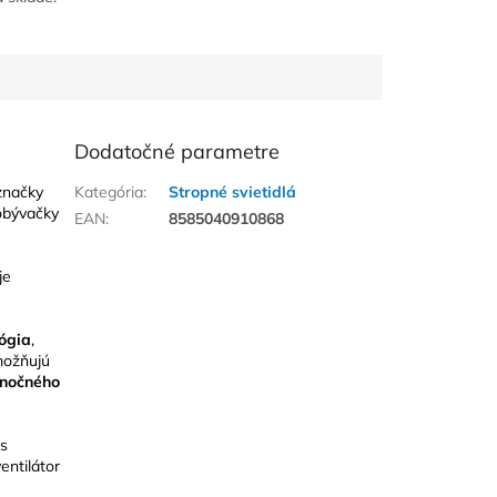
Dodatočné parametre
načky
Kategória
:
Stropné svietidlá
obývačky
EAN
:
8585040910868
je
ógia
,
ožňujú
nočného
 s
entilátor