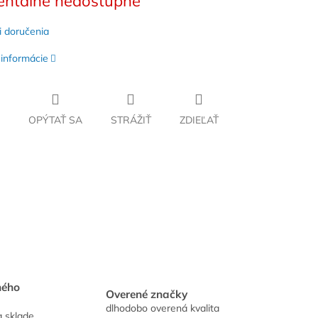
ntálne nedostupné
 doručenia
 informácie
OPÝTAŤ SA
STRÁŽIŤ
ZDIEĽAŤ
hého
Overené značky
dlhodobo overená kvalita
a sklade.