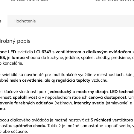
s
Hodnotenie
robný popis
opné LED
svietidlo
LCL6343
s ventilátorom
a
diaľkovým ovládačom
z
ES,
je
lampa
vhodná do kuchyne, jedálne, spálne, chodby, predsiene, 
o kancelárie.
o svietidlá sú navrhnuté pre multifunkčné využitie v miestnostiach, kde 
ebné nielen
osvetlenie,
ale aj
regulácia teploty
vzduchu.
i kľúčové vlastnosti patrí
jednoduchý
a
moderný dizajn
,
LED technol
rnosť
,
spoľahlivosť
a v neposlednom rade ich
cenová dostupnosť
.
Um
avenie farebných odtieňov
(režimov),
intenzity svetla
(stmievanie)
a 
imu
.
cou diaľkového ovládača je možné nastaviť až
5 rýchlosti
ventilátora
nosťou
spätného chodu.
Taktiež je možné samostatne zapnúť svetlo, v
o obe súčasne.