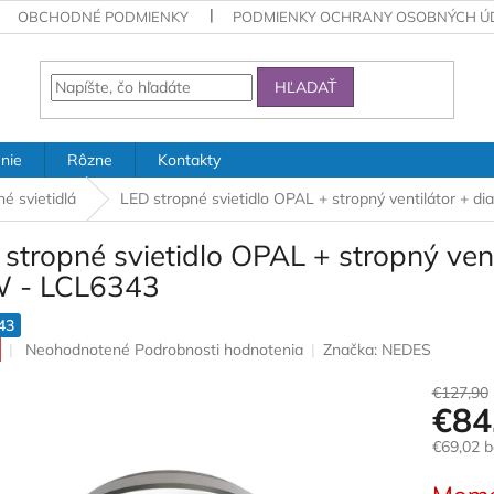
OBCHODNÉ PODMIENKY
PODMIENKY OCHRANY OSOBNÝCH Ú
HĽADAŤ
nie
Rôzne
Kontakty
é svietidlá
LED stropné svietidlo OPAL + stropný ventilátor + d
stropné svietidlo OPAL + stropný vent
 - LCL6343
43
Priemerné
Neohodnotené
Podrobnosti hodnotenia
Značka:
NEDES
hodnotenie
produktu
€127,90
€84
je
0,0
€69,02 
z
5
Jednotk