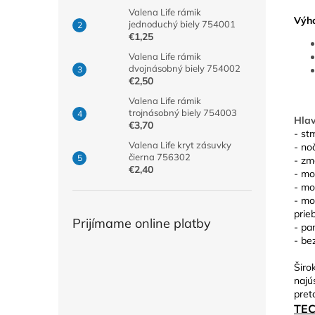
Valena Life rámik
Výho
jednoduchý biely 754001
€1,25
Valena Life rámik
dvojnásobný biely 754002
€2,50
Valena Life rámik
trojnásobný biely 754003
Hlav
€3,70
- st
Valena Life kryt zásuvky
- no
čierna 756302
- zm
€2,40
- mo
- mo
- mo
prie
Prijímame online platby
- pa
- be
Širo
najú
pret
TE