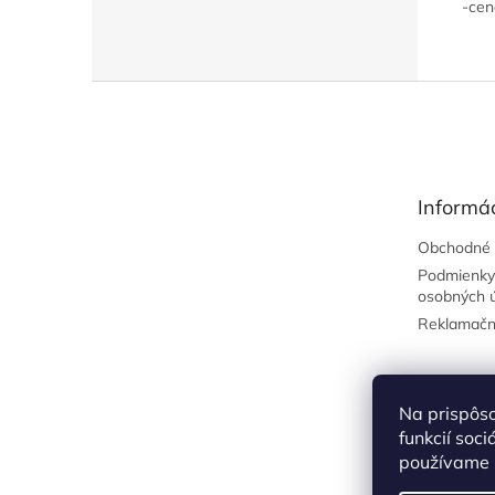
-cen
Z
á
p
ä
t
Informác
i
e
Obchodné 
Podmienky
osobných 
Reklamačn
Na prispôs
funkcií soc
používame s