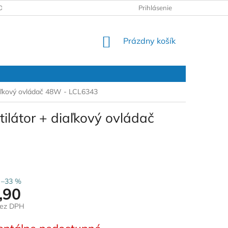
DAJOV
REKLAMAČNÝ PROTOKOL
Prihlásenie
NÁKUPNÝ
Prázdny košík
KOŠÍK
iaľkový ovládač 48W - LCL6343
ilátor + diaľkový ovládač
–33 %
,90
bez DPH
ová