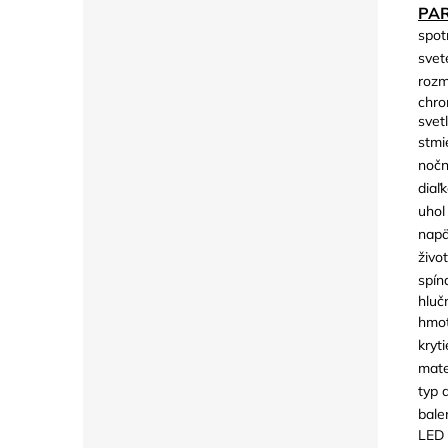
PA
spot
svet
rozm
chro
svetl
stmi
nočn
diaľ
uhol
napä
živo
spín
hluč
hmot
kryti
mate
typ 
bale
LED 