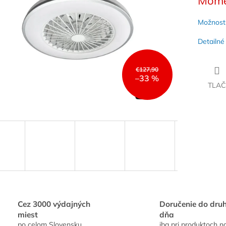
Mome
hviezdičiek.
cena:
Možnosti
Detailné
€127,90
–33 %
TLAČ
Cez 3000 výdajných
Doručenie do dru
miest
dňa
po celom Slovensku
iba pri produktoch n