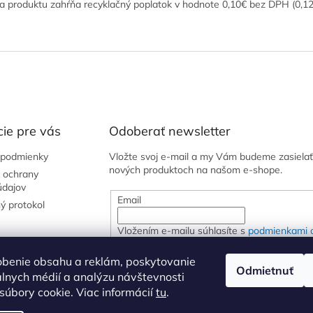
a produktu zahŕňa recyklačný poplatok v hodnote 0,10€ bez DPH (0,1
ie pre vás
Odoberať newsletter
podmienky
Vložte svoj e-mail a my Vám budeme zasielať
nových produktoch na našom e-shope.
 ochrany
údajov
Email
ý protokol
Vložením e-mailu súhlasíte s
podmienkami 
osobných údajov
obenie obsahu a reklám, poskytovanie
Odmietnuť
iálnych médií a analýzu návštevnosti
PRIHLÁSIŤ SA
úbory cookie. Viac informácií
tu
.