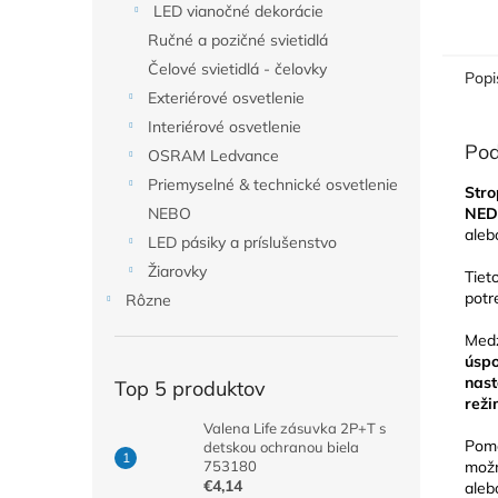
LED vianočné dekorácie
Ručné a pozičné svietidlá
Čelové svietidlá - čelovky
Popi
Exteriérové osvetlenie
Interiérové osvetlenie
Pod
OSRAM Ledvance
Priemyselné & technické osvetlenie
Str
NED
NEBO
aleb
LED pásiky a príslušenstvo
Žiarovky
Tiet
potr
Rôzne
Medz
úspo
nast
Top 5 produktov
rež
Valena Life zásuvka 2P+T s
Pomo
detskou ochranou biela
mož
753180
€4,14
aleb