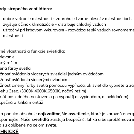
dy stropného ventilátora:
dobré vetranie miestnosti - zabraňuje tvorbe plesní v miestnostiach
zvyšuje účinok klimatizácie - distribuje chladný vzduch
užitočný pri krbovom vykurovaní - rozvádza teplý vzduch rovnomerne
miestnosti
né vlastnosti a funkcie svietidla:
mievanie
čný režim
ena farby svetla
žnosť ovládania viacerých svietidiel jedným ovládačom
žnosť ovládania viacerými ovládačmi
žnosť zmeny farby svetla pomocou vypínača, ak svietidlo vypnete a z
behu 3sec. (3000K,4000K,6500K, nočný režim)
mäť posledného nastavenia po vypnutí( aj vypínačom, aj ovládačom)
zpečná a ľahká montáž
ká ponuka obsahuje
najkvalitnejšie osvetlenie
, ktoré je zároveň energ
spornejšie. Naše
svietidlá
zaisťujú bezpečnú, ľahkú a bezproblémovú in
o sú obľúbené na celom
svete
.
CHNICKÉ