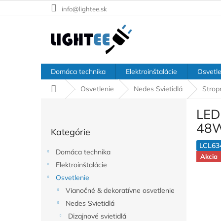
Prejsť
info@lightee.sk
na
obsah
Domáca technika
Elektroinštalácie
Osvetle
Domov
Osvetlenie
Nedes Svietidlá
Stropn
B
LED 
o
Preskočiť
č
48W
Kategórie
kategórie
n
ý
LCL63
Domáca technika
p
Akcia
Elektroinštalácie
a
Osvetlenie
n
e
Vianočné & dekoratívne osvetlenie
l
Nedes Svietidlá
Dizajnové svietidlá