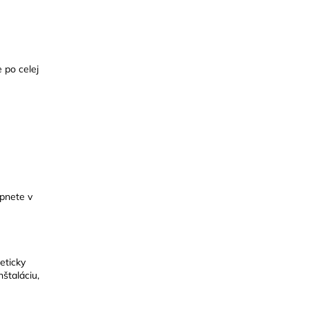
 po celej
apnete v
eticky
štaláciu,