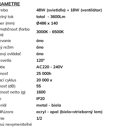
RAMETRE
reba
48W (svietidlo) + 18W (ventilátor)
elný tok
total
- 3600Lm
er (mm)
Ø486 x 140
matičnosť (farba
3000K - 6500K
a)
evanie
áno
ý režim
áno
kový ovládač
áno
 svetla
120°
tie
AC220 - 240V
tnosť
25 000h
ací cyklus
20 000 x
nosť (dB)
55
nosť netto (g)
1600
e
IP20
riál
metal - biela
difúzora
acryl - opal (biela+strieborný lem)
nie
1/2
sú nevymeniteľné