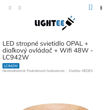
Prejsť
NÁKU
na
obsah
KOŠÍK
LED stropné svietidlo OPAL +
diaľkový ovládač + Wifi 48W -
LC942W
LC942W
Priemerné
Neohodnotené
Podrobnosti hodnotenia
Značka:
NEDES
hodnotenie
produktu
je
0,0
z
5
hviezdičiek.