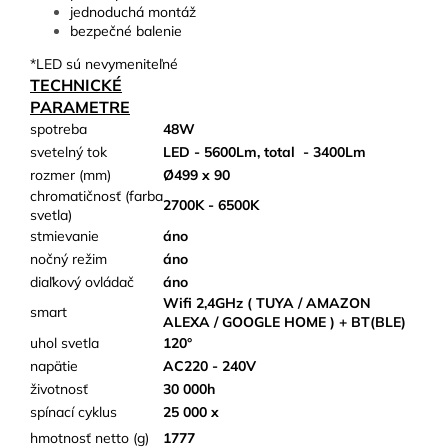
jednoduchá montáž
bezpečné balenie
*LED sú nevymeniteľné
TECHNICKÉ
PARAMETRE
spotreba
48W
svetelný tok
LED - 5600Lm, total
- 3400Lm
rozmer (mm)
Ø499 x 90
chromatičnosť (farba
2700K - 6500K
svetla)
stmievanie
áno
nočný režim
áno
diaľkový ovládač
áno
Wifi 2,4GHz ( TUYA / AMAZON
smart
ALEXA / GOOGLE HOME ) + BT(BLE)
uhol svetla
120°
napätie
AC220 - 240V
životnosť
30 000h
spínací cyklus
25 000 x
hmotnosť netto (g)
1777