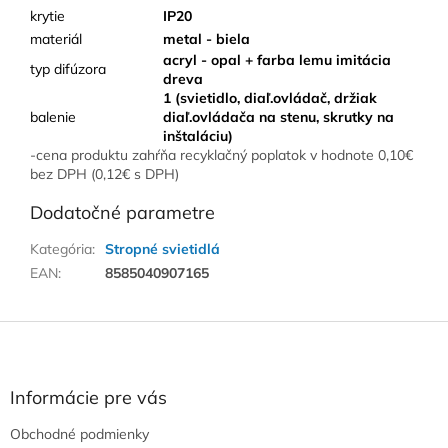
krytie
IP20
materiál
metal - biela
acryl - opal + farba lemu imitácia
typ difúzora
dreva
1 (svietidlo, diaľ.ovládač, držiak
balenie
diaľ.ovládača na stenu, skrutky na
inštaláciu)
-cena produktu zahŕňa recyklačný poplatok v hodnote 0,10€
bez DPH (0,12€ s DPH)
Dodatočné parametre
Kategória
:
Stropné svietidlá
EAN
:
8585040907165
Z
á
p
ä
Informácie pre vás
t
Obchodné podmienky
i