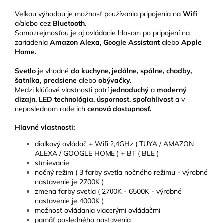
Veľkou výhodou je možnosť používania pripojenia na
Wifi
a/alebo cez
Bluetooth
.
Samozrejmosťou je aj ovládanie hlasom po pripojení na
zariadenia
Amazon Alexa, Google Assistant
alebo
Apple
Home.
Svetlo
je vhodné
do kuchyne, jedálne, spálne, chodby,
šatníka, predsiene
alebo
obývačky.
Medzi kľúčové vlastnosti patrí
jednoduchý
a
moderný
dizajn, LED technológia, úspornosť, spoľahlivosť
a v
neposlednom rade ich
cenová dostupnosť.
Hlavné vlastnosti:
diaľkový ovládač + Wifi 2,4GHz ( TUYA / AMAZON
ALEXA / GOOGLE HOME ) + BT ( BLE )
stmievanie
nočný režim ( 3 farby svetla nočného režimu - výrobné
nastavenie je 2700K )
zmena farby svetla ( 2700K - 6500K - výrobné
nastavenie je 4000K )
možnosť ovládania viacerými ovládačmi
pamäť posledného nastavenia