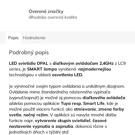
Overené značky
dlhodobo overená kvalita
Popis
Hodnotenie
Podrobný popis
LED svietidlo OPAL
s
diaľkovým ovládačom 2,4GHz
z LC9
series, je
SMART lampa
vyrobená
najmodernejšou
technológiou v oblasti
osvetlenia LED.
Je výnimočné svojim typom ovládania a unikátnym dizajnom.
Ovládanie mimo štandardného nástenného vypínača
(vypnuť/zapnúť) je možné aj pomocou
diaľkového ovládača
a/alebo pomocou aplikácie
Tuya resp. Smart Life
, kde je
možné použiť viacero funkcií, ako
stmievanie
,
zmena farby
svetla
,
nočný režim
. V aplikácii sú navyše mnohé ďalšie
funkcie napr.
vytvorenie skupín svietidiel
,
časové
nastavenie vypnutia a zapnutia
, dokonca rôzne v
jednotlivých dňoch v týždni atď.