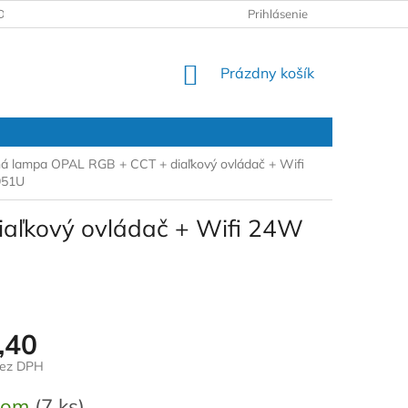
DAJOV
REKLAMAČNÝ PROTOKOL
Prihlásenie
NÁKUPNÝ
Prázdny košík
KOŠÍK
ná lampa OPAL RGB + CCT + diaľkový ovládač + Wifi
951U
aľkový ovládač + Wifi 24W
,40
bez DPH
ová
dom
(7 ks)