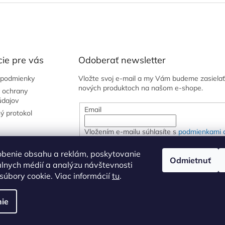
ie pre vás
Odoberať newsletter
podmienky
Vložte svoj e-mail a my Vám budeme zasielať
nových produktoch na našom e-shope.
 ochrany
údajov
Email
ý protokol
Vložením e-mailu súhlasíte s
podmienkami 
osobných údajov
obenie obsahu a reklám, poskytovanie
Odmietnuť
iálnych médií a analýzu návštevnosti
PRIHLÁSIŤ SA
úbory cookie. Viac informácií
tu
.
ie
aviť nastavenie cookies