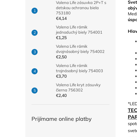
Sve
Valena Life zásuvka 2P+T s
obý
detskou ochranou biela
753180
Medz
€4,14
úspo
Valena Life rámik
Hlav
jednoduchý biely 754001
€1,25
Valena Life rámik
dvojnásobný biely 754002
€2,50
Valena Life rámik
trojnásobný biely 754003
€3,70
Valena Life kryt zásuvky
čierna 756302
€2,40
*LED
TE
PA
Prijímame online platby
spot
svet