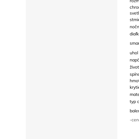
rozm
chro
svetl
stmi
nočn
diaľ
smar
uhol
napä
živo
spín
hmot
kryti
mate
typ 
bale
-cen