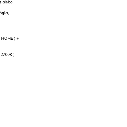
ne
alebo
ógia,
E HOME ) +
e 2700K )