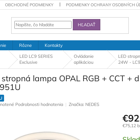
OBCHODNÉ PODMIENKY
PODMIENKY OCHRANY OSOBNÝCH Ú
HĽADAŤ
nie
Rôzne
Kontakty
LED LC9 SERIES
Ovládanie
LED strop
Exclusive
aplikáciou
24W - LC
 stropná lampa OPAL RGB + CCT + di
C951U
U
rné
notené
Podrobnosti hodnotenia
Značka:
NEDES
nie
€92
u
€75,12 
Jednotk
Skla