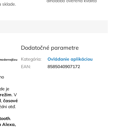
dlhodobo overená kvalita
a sklade.
Dodatočné parametre
Kategória
:
Ovládanie aplikáciou
modernejšou
EAN
:
8585040907172
mo
kde je
 režim
. V
l
,
časové
dni atď.
tooth
.
 Alexa,