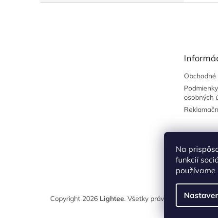
Z
á
p
ä
t
Informác
i
e
Obchodné 
Podmienky
osobných 
Reklamačn
Na prispôs
funkcií soc
používame s
Nastaven
Copyright 2026
Lightee
. Všetky práva vyhradené.
Upr