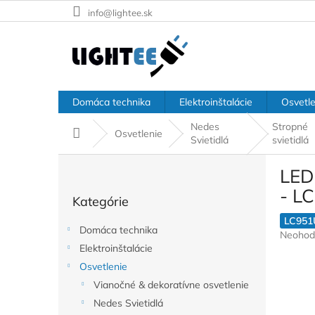
Prejsť
info@lightee.sk
na
obsah
Domáca technika
Elektroinštalácie
Osvetle
Nedes
Stropné
Domov
Osvetlenie
Svietidlá
svietidlá
B
LED
o
Preskočiť
č
- L
Kategórie
kategórie
n
ý
LC951
Domáca technika
Prieme
Neohod
p
hodnote
Elektroinštalácie
a
produkt
Osvetlenie
n
je
e
Vianočné & dekoratívne osvetlenie
0,0
l
z
Nedes Svietidlá
5