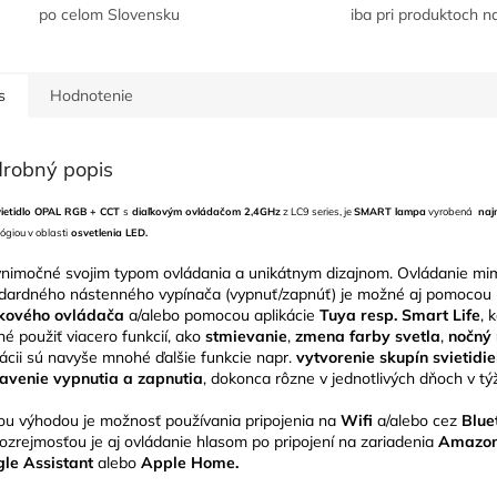
po celom Slovensku
iba pri produktoch n
s
Hodnotenie
robný popis
vietidlo OPAL RGB + CCT
s
diaľkovým ovládačom 2,4GHz
z LC9 series, je
SMART lampa
vyrobená
naj
ógiou v oblasti
osvetlenia LED.
ýnimočné svojim typom ovládania a unikátnym dizajnom. Ovládanie mi
dardného nástenného vypínača (vypnuť/zapnúť) je možné aj pomocou
kového ovládača
a/alebo pomocou aplikácie
Tuya resp. Smart Life
, 
é použiť viacero funkcií, ako
stmievanie
,
zmena farby svetla
,
nočný
kácii sú navyše mnohé ďalšie funkcie napr.
vytvorenie skupín svietidie
avenie vypnutia a zapnutia
, dokonca rôzne v jednotlivých dňoch v týž
ou výhodou je možnosť používania pripojenia na
Wifi
a/alebo cez
Blue
zrejmosťou je aj ovládanie hlasom po pripojení na zariadenia
Amazon
le Assistant
alebo
Apple Home.