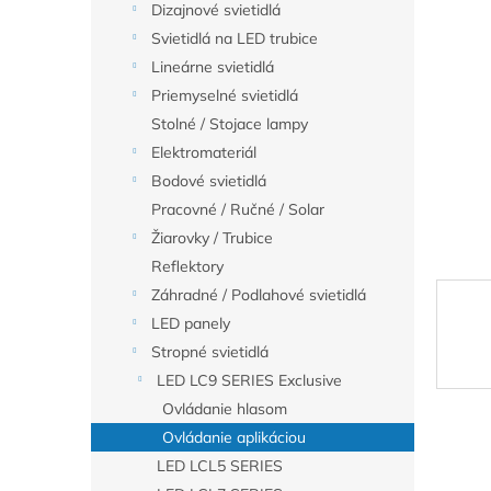
Dizajnové svietidlá
hviezdič
Svietidlá na LED trubice
Lineárne svietidlá
Priemyselné svietidlá
Stolné / Stojace lampy
Elektromateriál
Bodové svietidlá
Pracovné / Ručné / Solar
Žiarovky / Trubice
Reflektory
Záhradné / Podlahové svietidlá
LED panely
Stropné svietidlá
LED LC9 SERIES Exclusive
Ovládanie hlasom
Ovládanie aplikáciou
LED LCL5 SERIES