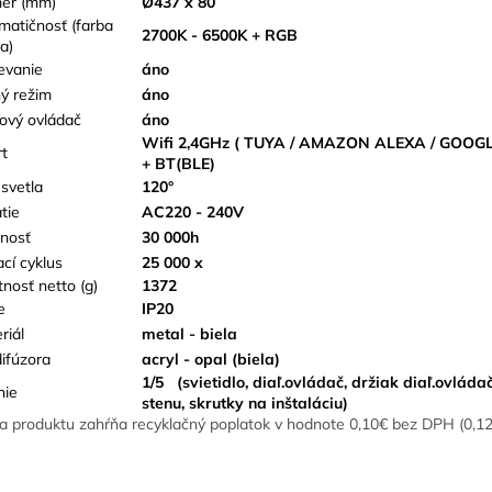
er (mm)
Ø437 x 80
matičnosť (farba
2700K - 6500K + RGB
a)
evanie
áno
ý režim
áno
kový ovládač
áno
Wifi 2,4GHz ( TUYA / AMAZON ALEXA / GOOG
t
+ BT(BLE)
 svetla
120°
tie
AC220 - 240V
tnosť
30 000h
ací cyklus
25 000 x
nosť netto (g)
1372
e
IP20
riál
metal - biela
difúzora
acryl - opal (biela)
1/5 (svietidlo, diaľ.ovládač, držiak diaľ.ovláda
nie
stenu, skrutky na inštaláciu)
a produktu zahŕňa recyklačný poplatok v hodnote 0,10€ bez DPH (0,1