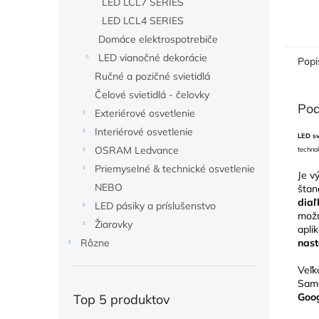
LED LCL7 SERIES
LED LCL4 SERIES
Domáce elektrospotrebiče
LED vianočné dekorácie
Popi
Ručné a pozičné svietidlá
Čelové svietidlá - čelovky
Pod
Exteriérové osvetlenie
Interiérové osvetlenie
LED s
OSRAM Ledvance
technol
Priemyselné & technické osvetlenie
Je v
NEBO
štan
diaľ
LED pásiky a príslušenstvo
možn
Žiarovky
apli
nast
Rôzne
Veľk
Samo
Goog
Top 5 produktov