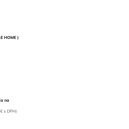
LE HOME )
ča na
2€ s DPH)