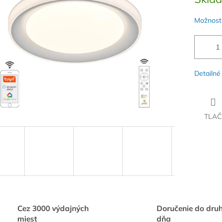
cena:
iek.
Možnosti
Detailné
TLAČ
Cez 3000 výdajných
Doručenie do dru
miest
dňa