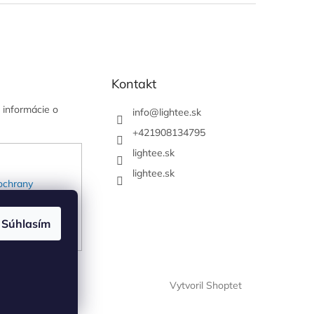
Kontakt
 informácie o
info
@
lightee.sk
+421908134795
lightee.sk
lightee.sk
ochrany
Súhlasím
Vytvoril Shoptet