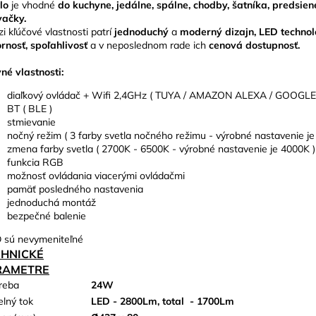
tlo
je vhodné
do kuchyne, jedálne, spálne, chodby, šatníka, predsie
vačky.
i kľúčové vlastnosti patrí
jednoduchý
a
moderný dizajn, LED technol
rnosť, spoľahlivosť
a v neposlednom rade ich
cenová dostupnosť.
né vlastnosti:
diaľkový ovládač + Wifi 2,4GHz ( TUYA / AMAZON ALEXA / GOOGL
BT ( BLE )
stmievanie
nočný režim ( 3 farby svetla nočného režimu - výrobné nastavenie j
zmena farby svetla ( 2700K - 6500K - výrobné nastavenie je 4000K )
funkcia RGB
možnosť ovládania viacerými ovládačmi
pamäť posledného nastavenia
jednoduchá montáž
bezpečné balenie
 sú nevymeniteľné
CHNICKÉ
RAMETRE
reba
24W
elný tok
LED - 2800Lm, total
- 1700Lm