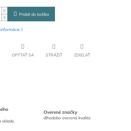
Pridať do košíka
 informácie
OPÝTAŤ SA
STRÁŽIŤ
ZDIEĽAŤ
hého
Overené značky
dlhodobo overená kvalita
a sklade.