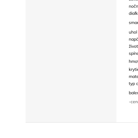
nočn
diaľ
smar
uhol
napä
živo
spín
hmot
kryti
mate
typ 
bale
-cen
Z
á