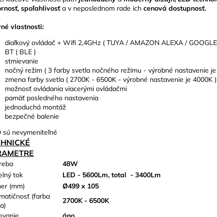
rnosť, spoľahlivosť
a v neposlednom rade ich
cenová dostupnosť.
né vlastnosti:
diaľkový ovládač + Wifi 2,4GHz ( TUYA / AMAZON ALEXA / GOOGL
BT ( BLE )
stmievanie
nočný režim ( 3 farby svetla nočného režimu - výrobné nastavenie j
zmena farby svetla ( 2700K - 6500K - výrobné nastavenie je 4000K )
možnosť ovládania viacerými ovládačmi
pamäť posledného nastavenia
jednoduchá montáž
bezpečné balenie
 sú nevymeniteľné
CHNICKÉ
RAMETRE
reba
48W
elný tok
LED - 5600Lm, total
- 3400Lm
er (mm)
Ø499 x 105
matičnosť (farba
2700K - 6500K
a)
evanie
áno