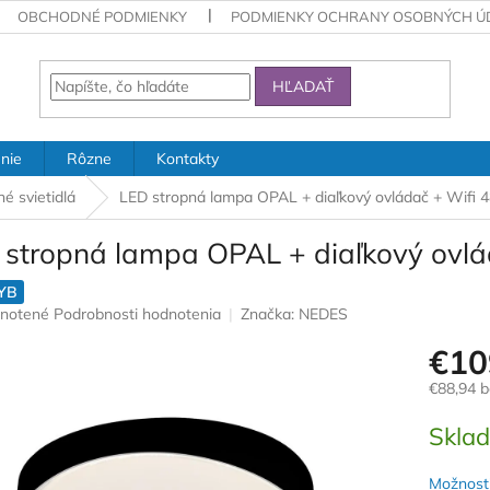
OBCHODNÉ PODMIENKY
PODMIENKY OCHRANY OSOBNÝCH Ú
HĽADAŤ
nie
Rôzne
Kontakty
é svietidlá
LED stropná lampa OPAL + diaľkový ovládač + Wifi
 stropná lampa OPAL + diaľkový ovl
YB
rné
notené
Podrobnosti hodnotenia
Značka:
NEDES
nie
€10
u
€88,94 
Jednotk
Skla
cena:
iek.
Možnosti