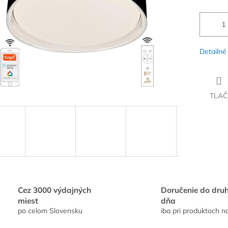
Detailné
TLAČ
Cez 3000 výdajných
Doručenie do dru
miest
dňa
po celom Slovensku
iba pri produktoch n