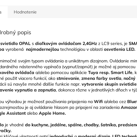
s
Hodnotenie
robný popis
svietidlo OPAL
s
diaľkovým ovládačom 2,4GHz
z LC9 series, je
SM
pa
vyrobená
najmodernejšou
technológiou v oblasti
osvetlenia LED.
ýnimočné svojim typom ovládania a unikátnym dizajnom. Ovládanie mi
dardného nástenného vypínača (vypnuť/zapnúť) je možné aj pomocou
kového ovládača
a/alebo pomocou aplikácie
Tuya resp. Smart Life
, 
é použiť viacero funkcií, ako
stmievanie
,
zmena farby svetla
,
nočný
kácii sú navyše mnohé ďalšie funkcie napr.
vytvorenie skupín svietidie
avenie vypnutia a zapnutia
, dokonca rôzne v jednotlivých dňoch v týž
ou výhodou je možnosť používania pripojenia na
Wifi
a/alebo cez
Blue
zrejmosťou je aj ovládanie hlasom po pripojení na zariadenia
Amazon
le Assistant
alebo
Apple Home.
tlo
je vhodné
do kuchyne, jedálne, spálne, chodby, šatníka, predsie
vačky.
i kľúčové vlastnosti patrí
jednoduchý
a
moderný dizajn, LED technol