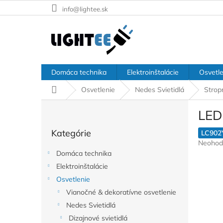
Prejsť
info@lightee.sk
na
obsah
Domáca technika
Elektroinštalácie
Osvetle
Domov
Osvetlenie
Nedes Svietidlá
Stropn
B
LED
o
Preskočiť
č
Kategórie
kategórie
LC902
n
Prieme
Neohod
ý
hodnote
Domáca technika
p
produkt
Elektroinštalácie
a
je
Osvetlenie
n
0,0
z
e
Vianočné & dekoratívne osvetlenie
5
l
Nedes Svietidlá
hviezdič
Dizajnové svietidlá