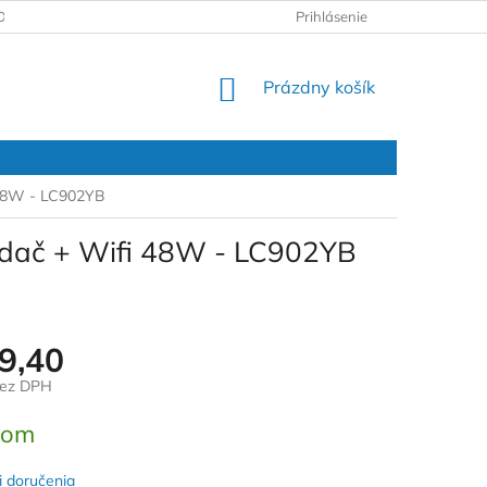
DAJOV
REKLAMAČNÝ PROTOKOL
Prihlásenie
NÁKUPNÝ
Prázdny košík
KOŠÍK
 48W - LC902YB
ádač + Wifi 48W - LC902YB
9,40
bez DPH
ová
dom
 doručenia