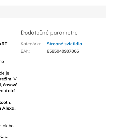
Dodatočné parametre
ART
Kategória
:
Stropné svietidlá
EAN
:
8585040907066
mo
kde je
 režim
. V
l
,
časové
dni atď.
tooth
.
 Alexa,
ne
alebo
ógia,