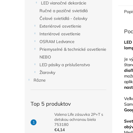
LED vianočné dekorácie
Ručné a pozičné svietidlá
Popi
Čelové svietidlá - čelovky
Exteriérové osvetlenie
Pod
Interiérové osvetlenie
OSRAM Ledvance
LED 
lam
Priemyselné & technické osvetlenie
NEBO
Je v
štan
LED pásiky a príslušenstvo
diaľ
Žiarovky
možn
Rôzne
apli
nast
Veľk
Top 5 produktov
Samo
Goog
Valena Life zásuvka 2P+T s
detskou ochranou biela
Sve
753180
obý
€4,14
Medz