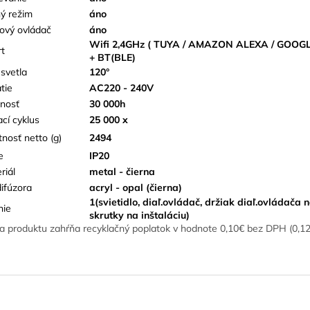
ý režim
áno
kový ovládač
áno
Wifi 2,4GHz ( TUYA / AMAZON ALEXA / GOOG
t
+ BT(BLE)
 svetla
120°
tie
AC220 - 240V
tnosť
30 000h
ací cyklus
25 000 x
nosť netto (g)
2494
e
IP20
riál
metal - čierna
difúzora
acryl - opal (čierna)
1(svietidlo, diaľ.ovládač, držiak diaľ.ovládača n
nie
skrutky na inštaláciu)
a produktu zahŕňa recyklačný poplatok v hodnote 0,10€ bez DPH (0,1