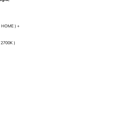
E HOME ) +
e 2700K )