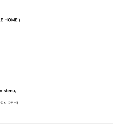
LE HOME )
a stenu,
2€ s DPH)