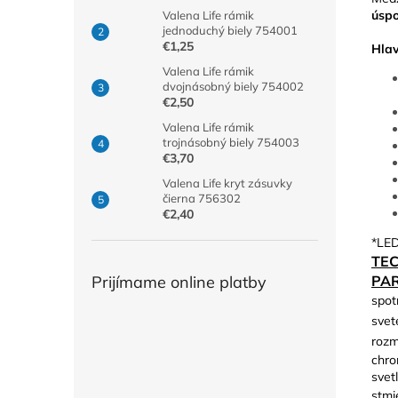
úspo
Valena Life rámik
jednoduchý biely 754001
€1,25
Hlav
Valena Life rámik
dvojnásobný biely 754002
€2,50
Valena Life rámik
trojnásobný biely 754003
€3,70
Valena Life kryt zásuvky
čierna 756302
€2,40
*LED
TE
PA
Prijímame online platby
spot
svet
rozm
chro
svetl
stmi