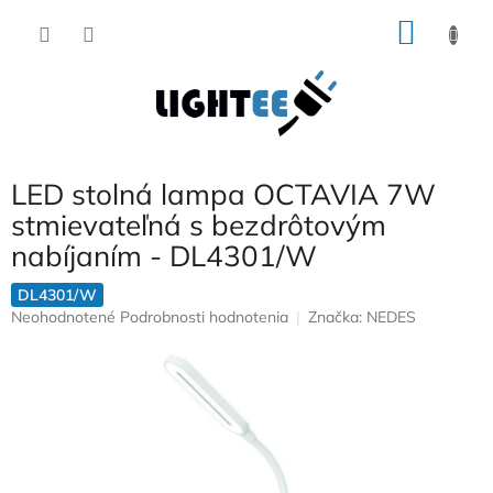
Prejsť
NÁKU
na
obsah
KOŠÍK
LED stolná lampa OCTAVIA 7W
stmievateľná s bezdrôtovým
nabíjaním - DL4301/W
DL4301/W
Priemerné
Neohodnotené
Podrobnosti hodnotenia
Značka:
NEDES
hodnotenie
produktu
je
0,0
z
5
hviezdičiek.