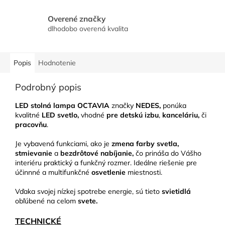
Overené značky
dlhodobo overená kvalita
Popis
Hodnotenie
Podrobný popis
LED stolná lampa OCTAVIA
značky
NEDES,
ponúka
kvalitné
LED svetlo,
vhodné
pre
detskú izbu
,
kanceláriu,
či
pracovňu
.
Je vybavená funkciami, ako je
zmena farby svetla,
stmievanie
a
bezdrôtové nabíjanie,
čo prináša do Vášho
interiéru praktický a funkčný rozmer. Ideálne riešenie pre
účinnné a multifunkčné
osvetlenie
miestnosti.
Vďaka svojej nízkej spotrebe energie, sú tieto
svietidlá
obľúbené na celom
svete.
TECHNICKÉ