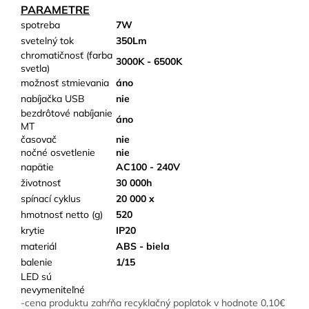
PARAMETRE
spotreba
7W
svetelný tok
350Lm
chromatičnosť (farba
3000K - 6500K
svetla)
možnosť stmievania
áno
nabíjačka USB
nie
bezdrôtové nabíjanie
áno
MT
časovač
nie
nočné osvetlenie
nie
napätie
AC100 - 240V
životnosť
30 000h
spínací cyklus
20 000 x
hmotnosť netto (g)
520
krytie
IP20
materiál
ABS - biela
balenie
1/15
LED sú
nevymeniteľné
-cena produktu zahŕňa recyklačný poplatok v hodnote 0,10€