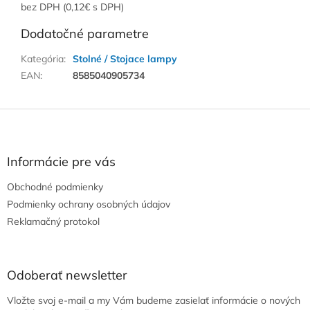
bez DPH (0,12€ s DPH)
Dodatočné parametre
Kategória
:
Stolné / Stojace lampy
EAN
:
8585040905734
Z
á
p
ä
Informácie pre vás
t
Obchodné podmienky
i
e
Podmienky ochrany osobných údajov
Reklamačný protokol
Odoberať newsletter
Vložte svoj e-mail a my Vám budeme zasielať informácie o nových