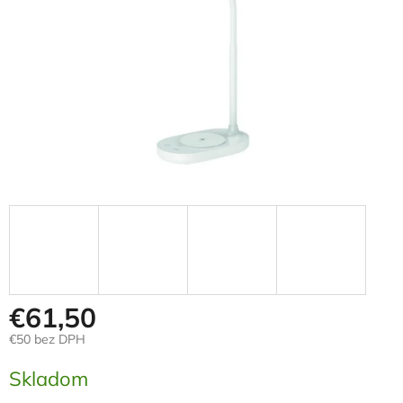
€61,50
€50 bez DPH
Jednotková
Skladom
cena: