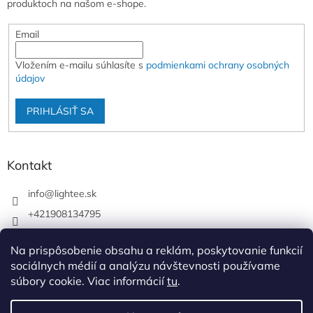
produktoch na našom e-shope.
Email
Vložením e-mailu súhlasíte s
podmienkami ochrany osobných
údajov
PRIHLÁSIŤ SA
Kontakt
info
@
lightee.sk
+421908134795
lightee.sk
Na prispôsobenie obsahu a reklám, poskytovanie funkcií
lightee.sk
sociálnych médií a analýzu návštevnosti používame
súbory cookie. Viac informácií
tu
.
Vytvoril Shoptet