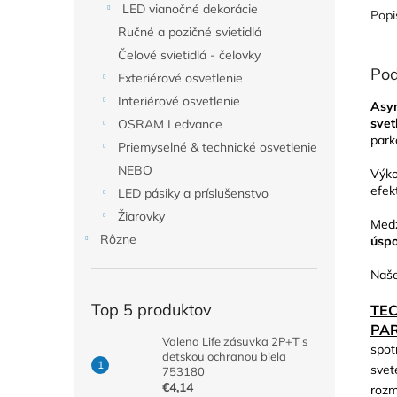
LED vianočné dekorácie
Popi
Ručné a pozičné svietidlá
Čelové svietidlá - čelovky
Pod
Exteriérové osvetlenie
Interiérové osvetlenie
Asym
sve
OSRAM Ledvance
park
Priemyselné & technické osvetlenie
NEBO
Výk
efek
LED pásiky a príslušenstvo
Žiarovky
Medz
Rôzne
úspo
Naš
Top 5 produktov
TE
PA
Valena Life zásuvka 2P+T s
spot
detskou ochranou biela
svet
753180
€4,14
rozm