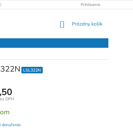
DAJOV
REKLAMAČNÝ PROTOKOL
Prihlásenie
NÁKUPNÝ
Prázdny košík
KOŠÍK
SL322N
LSL322N
,50
bez DPH
ová
dom
 doručenia