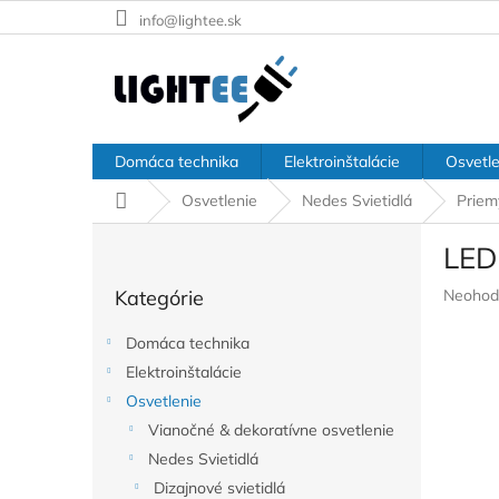
Prejsť
info@lightee.sk
na
obsah
Domáca technika
Elektroinštalácie
Osvetle
Domov
Osvetlenie
Nedes Svietidlá
Priem
B
LED
o
Preskočiť
č
Prieme
Kategórie
Neohod
kategórie
n
hodnote
ý
produkt
Domáca technika
p
je
Elektroinštalácie
a
0,0
z
Osvetlenie
n
5
e
Vianočné & dekoratívne osvetlenie
hviezdič
l
Nedes Svietidlá
Dizajnové svietidlá