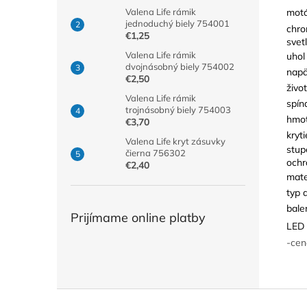
motá
Valena Life rámik
jednoduchý biely 754001
chro
€1,25
svetl
Valena Life rámik
uhol
dvojnásobný biely 754002
napä
€2,50
živo
Valena Life rámik
spín
trojnásobný biely 754003
hmot
€3,70
kryti
Valena Life kryt zásuvky
stup
čierna 756302
ochr
€2,40
mate
typ 
bale
Prijímame online platby
LED 
-cen
Z