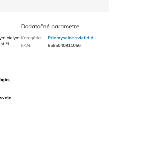
Dodatočné parametre
ym bielym
Kategória
:
Priemyselné svietidlá
st či
EAN
:
8585040911056
ú
ógia
,
svete.