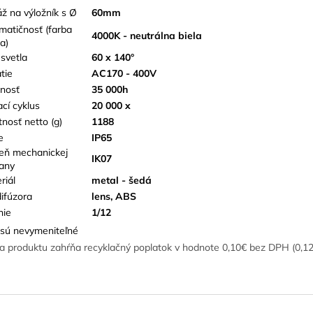
ž na výložník s Ø
60mm
matičnosť (farba
4000K - neutrálna biela
a)
 svetla
60 x 140°
tie
AC170 - 400V
tnosť
35 000h
ací cyklus
20 000 x
nosť netto (g)
1188
e
IP65
eň mechanickej
IK07
any
riál
metal - šedá
difúzora
lens, ABS
nie
1/12
sú nevymeniteľné
a produktu zahŕňa recyklačný poplatok v hodnote 0,10€ bez DPH (0,1