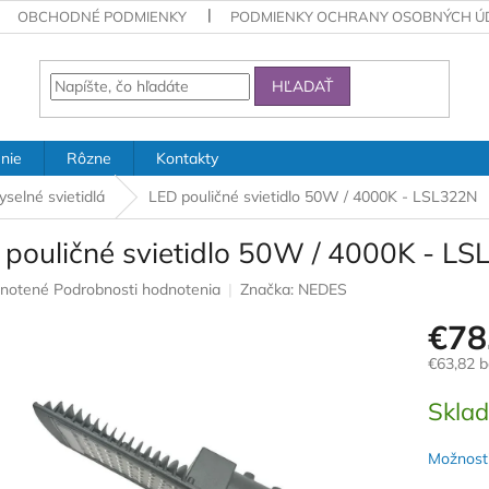
OBCHODNÉ PODMIENKY
PODMIENKY OCHRANY OSOBNÝCH Ú
HĽADAŤ
nie
Rôzne
Kontakty
yselné svietidlá
LED pouličné svietidlo 50W / 4000K - LSL322N
 pouličné svietidlo 50W / 4000K - L
rné
notené
Podrobnosti hodnotenia
Značka:
NEDES
nie
€78
u
€63,82 
Jednotk
Skla
cena:
iek.
Možnosti