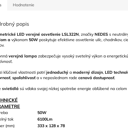
s
Hodnotenie
robný popis
etrické LED verejné osvetlenie LSL322N
, značky
NEDES
s neutráln
tlom a
výkonom
50W
poskytuje efektívne osvetlenie ulíc, chodníkov, cie
ov.
onná
verejná lampa
zabezpečuje vysoký svetelný výkon a energetick
tívnosť.
i kľúčové vlastnosti patrí
jednoduchý
a
moderný dizajn
,
LED technol
rnosť
,
spoľahlivosť
a v neposlednom rade
cenová dostupnosť
.
e
svietidlá
sú vďaka svojej nízkej spotrebe energie obľúbené na celom
CHNICKÉ
RAMETRE
reba
50W
elný tok
6100Lm
er (mm)
333 x 128 x 78