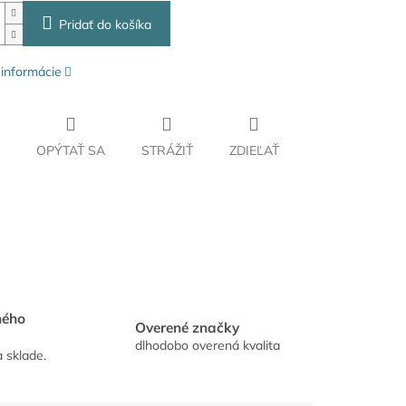
Pridať do košíka
 informácie
OPÝTAŤ SA
STRÁŽIŤ
ZDIEĽAŤ
hého
Overené značky
dlhodobo overená kvalita
a sklade.