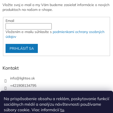
Vložte svoj e-mail a my Vám budeme zasielať informácie o nových
produktoch na našom e-shope.
Email
Vložením e-mailu súhlasíte s
podmienkami ochrany osobných
údajov
PRIHLÁSIŤ SA
Kontakt
info
@
lightee.sk
+421908134795
lightee.sk
Na prispôsobenie obsahu a reklám, poskytovanie funkcií
lightee.sk
sociálnych médií a analýzu návštevnosti používame
súbory cookie. Viac informácií
tu
.