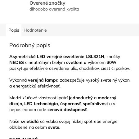
Overené značky
dlhodobo overená kvalita
Popis
Hodnotenie
Podrobný popis
Asymetrické LED verejné osvetlenie LSL321N
, značky
NEDES
s neutrálnym bielym
svetlom a
výkonom
30W
poskytuje efektívne osvetlenie ulíc, chodníkov, ciest či parkov.
Výkonná
verejná lampa
zabezpečuje vysoký svetelný výkon
a energetickú efektívnosť.
Medzi kľúčové vlastnosti patrí
jednoduchý
a
moderný
dizajn
,
LED technológia
,
úspornosť
,
spoľahlivosť
a v
neposlednom rade
cenová dostupnosť
.
Naše
svietidlá
sú vďaka svojej nízkej spotrebe energie
obľúbené na celom
svete.