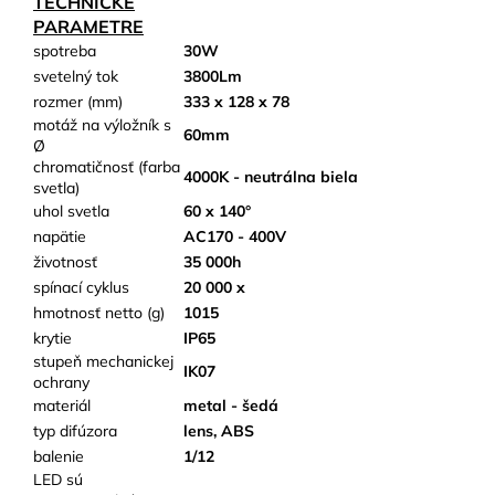
TECHNICKÉ
PARAMETRE
spotreba
30W
svetelný tok
3800Lm
rozmer (mm)
333 x 128 x 78
motáž na výložník s
60mm
Ø
chromatičnosť (farba
4000K - neutrálna biela
svetla)
uhol svetla
60 x 140°
napätie
AC170 - 400V
životnosť
35 000h
spínací cyklus
20 000 x
hmotnosť netto (g)
1015
krytie
IP65
stupeň mechanickej
IK07
ochrany
materiál
metal - šedá
typ difúzora
lens, ABS
balenie
1/12
LED sú