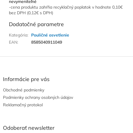
nevymeniteľné
-cena produktu zahŕňa recyklačný poplatok v hodnote 0,10€
bez DPH (0,12€ s DPH)
Dodatočné parametre
Kategória
:
Pouličné osvetlenie
EAN
:
8585040911049
Z
á
p
ä
Informácie pre vás
t
Obchodné podmienky
i
e
Podmienky ochrany osobných údajov
Reklamačný protokol
Odoberať newsletter