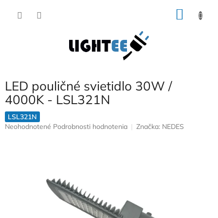
Prejsť
NÁKU
na
obsah
KOŠÍK
LED pouličné svietidlo 30W /
4000K - LSL321N
LSL321N
Priemerné
Neohodnotené
Podrobnosti hodnotenia
Značka:
NEDES
hodnotenie
produktu
je
0,0
z
5
hviezdičiek.