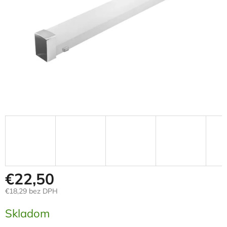
€22,50
€18,29 bez DPH
Jednotková
Skladom
cena: