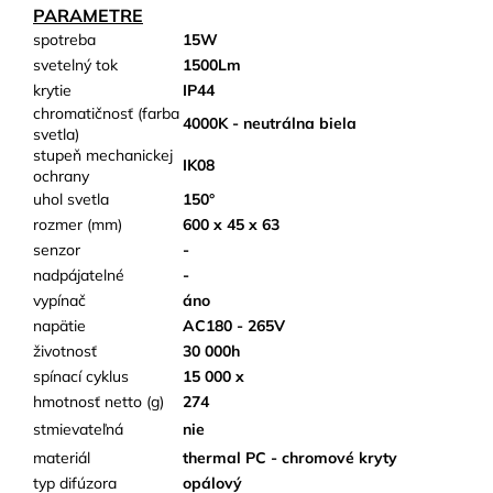
PARAMETRE
spotreba
15W
svetelný tok
1500Lm
krytie
IP44
chromatičnosť (farba
4000K - neutrálna biela
svetla)
stupeň mechanickej
IK08
ochrany
uhol svetla
150°
rozmer (mm)
600 x 45 x 63
senzor
-
nadpájatelné
-
vypínač
áno
napätie
AC180 - 265V
životnosť
30 000h
spínací cyklus
15 000 x
hmotnosť netto (g)
274
stmievateľná
nie
materiál
thermal PC - chromové kryty
typ difúzora
opálový