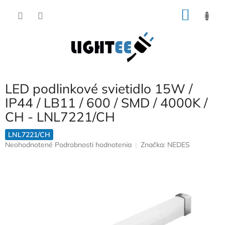
Prejsť
NÁKU
na
obsah
KOŠÍK
LED podlinkové svietidlo 15W /
IP44 / LB11 / 600 / SMD / 4000K /
CH - LNL7221/CH
LNL7221/CH
Priemerné
Neohodnotené
Podrobnosti hodnotenia
Značka:
NEDES
hodnotenie
produktu
je
0,0
z
5
hviezdičiek.