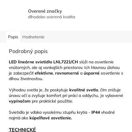
Overené značky
dlhodobo overená kvalita
Popis
Hodnotenie
Podrobný popis
LED lineárne svietidlo
LNL7221/CH
slúži na osvetlenie
vnútorných, ale aj vonkajších priestorov. Ich hlavnou úlohou
je zabezpečiť
efektívne
,
rovnomerné
a
úsporné
osvetlenie s
dlhou životnosťou.
Výhodou svetla je, že poskytuje
kvalitné
svetlo
, čím znižuje
únavu očí a zvyšuje komfort pri práci a oddychu. Je vybavené
vypínačom
pre praktické použitie.
Svietidlo je vďaka vysokému stupňu krytia -
IP44
vhodné
najmä ako
kúpeľňové osvetlenie.
TECHNICKÉ