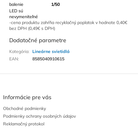
balenie
1/50
LED sú
nevymeniteľné
-cena produktu zahŕňa recyklačný poplatok v hodnote 0,40€
bez DPH (0,49€ s DPH)
Dodatočné parametre
Kategória
:
Lineárne svietidlá
EAN
:
8585040910615
Z
á
p
ä
Informácie pre vás
t
Obchodné podmienky
i
e
Podmienky ochrany osobných údajov
Reklamačný protokol