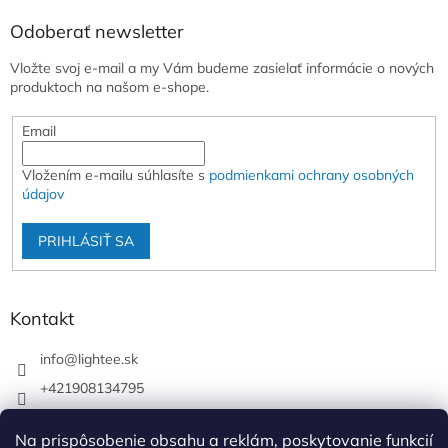
Odoberať newsletter
Vložte svoj e-mail a my Vám budeme zasielať informácie o nových
produktoch na našom e-shope.
Email
Vložením e-mailu súhlasíte s
podmienkami ochrany osobných
údajov
PRIHLÁSIŤ SA
Kontakt
info
@
lightee.sk
+421908134795
lightee.sk
Na prispôsobenie obsahu a reklám, poskytovanie funkcií
lightee.sk