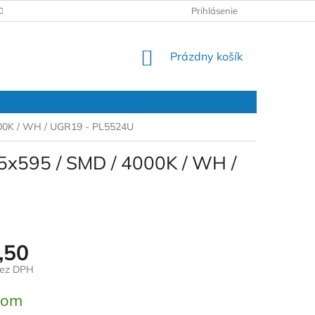
DAJOV
REKLAMAČNÝ PROTOKOL
Prihlásenie
NÁKUPNÝ
Prázdny košík
KOŠÍK
000K / WH / UGR19 - PL5524U
5x595 / SMD / 4000K / WH /
,50
bez DPH
ová
dom