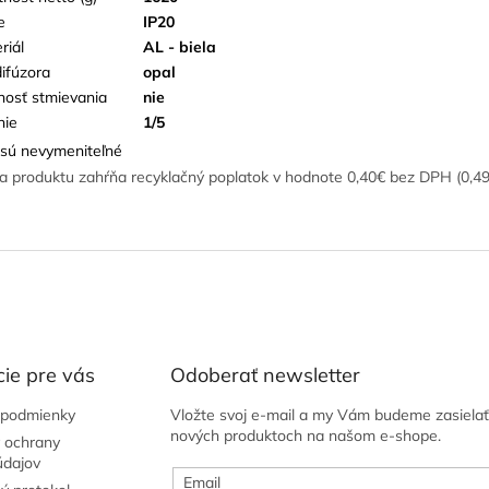
e
IP20
riál
AL - biela
difúzora
opal
osť stmievania
nie
nie
1/5
sú nevymeniteľné
a produktu zahŕňa recyklačný poplatok v hodnote 0,40€ bez DPH (0,4
ie pre vás
Odoberať newsletter
podmienky
Vložte svoj e-mail a my Vám budeme zasielať
nových produktoch na našom e-shope.
 ochrany
údajov
Email