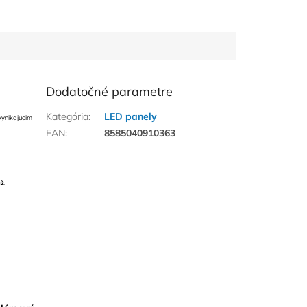
Dodatočné parametre
Kategória
:
LED panely
ynikajúcim
EAN
:
8585040910363
áž
.