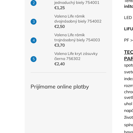
Tent
jednoduchý biely 754001
inšt
€1,25
Valena Life rámik
LED 
dvojnásobný biely 754002
€2,50
LIF
Valena Life rámik
PF >
trojnásobný biely 754003
€3,70
TE
Valena Life kryt zásuvky
PA
čierna 756302
€2,40
spot
svet
inde
rozm
Prijímame online platby
chro
svetl
uhol
napä
živo
spín
hmot