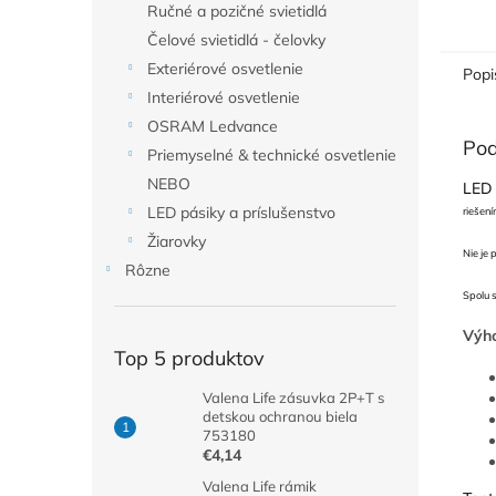
Ručné a pozičné svietidlá
Čelové svietidlá - čelovky
Exteriérové osvetlenie
Popi
Interiérové osvetlenie
OSRAM Ledvance
Pod
Priemyselné & technické osvetlenie
NEBO
LED 
LED pásiky a príslušenstvo
riešení
Žiarovky
Nie je 
Rôzne
Spolu 
Výh
Top 5 produktov
Valena Life zásuvka 2P+T s
detskou ochranou biela
753180
€4,14
Valena Life rámik