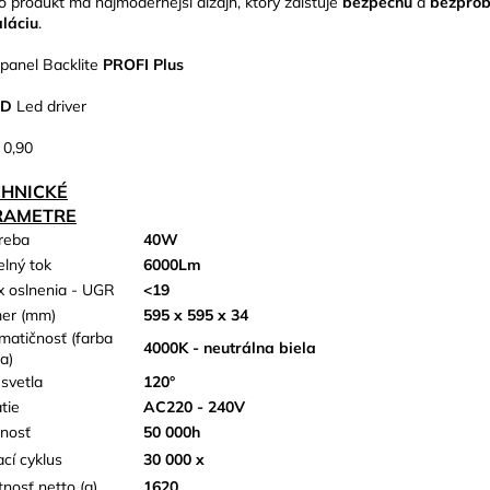
o produkt má najmodernejší dizajn, ktorý zaisťuje
bezpečnú
a
bezpro
aláciu
.
panel Backlite
PROFI Plus
UD
Led driver
 0,90
CHNICKÉ
RAMETRE
reba
40W
elný tok
6000Lm
x oslnenia - UGR
<19
er (mm)
595 x 595 x 34
matičnosť (farba
4000K - neutrálna biela
a)
 svetla
120°
tie
AC220 - 240V
tnosť
50 000h
ací cyklus
30 000 x
nosť netto (g)
1620