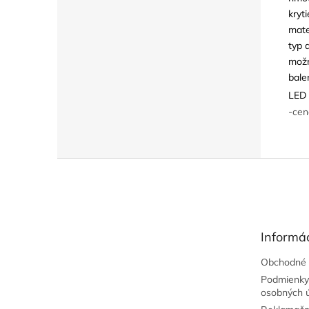
kryti
mate
typ 
možn
bale
LED 
-cen
Z
á
p
ä
t
Informác
i
e
Obchodné 
Podmienky
osobných 