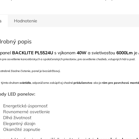
s
Hodnotenie
robný popis
panel
BACKLITE
PL5524U
s výkonom
40W
a svietivosťou
6000Lm
je
v
m pre osvetlenie kancelárskych a spoločenských priestorov, pre osvetlenie chodieb, vstupných hál a pod.
potrebné žiadne čistenie, panel je bezúdržbový.
s týmto druhom
svietidla
, odporúčame zakúpiť aj vhodné
príslušenstvo
ako je
rám pre povrchovú mont
ody LED panelov:
Energetická úspornosť
Rovnomerné osvetlenie
Dlhá životnosť
Elegantný dizajn
Okamžité zapnutie