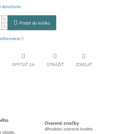
 doručenia
Pridať do košíka
 informácie
OPÝTAŤ SA
STRÁŽIŤ
ZDIEĽAŤ
hého
Overené značky
dlhodobo overená kvalita
a sklade.