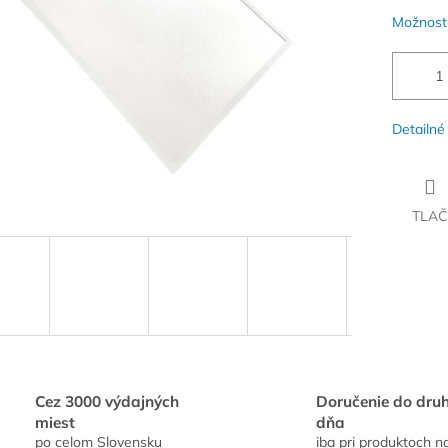
Možnosti
Detailné
TLAČ
Cez 3000 výdajných
Doručenie do dru
miest
dňa
po celom Slovensku
iba pri produktoch n