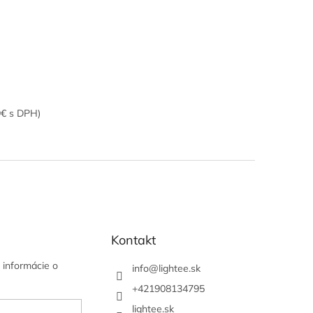
9€ s DPH)
Kontakt
 informácie o
info
@
lightee.sk
+421908134795
lightee.sk