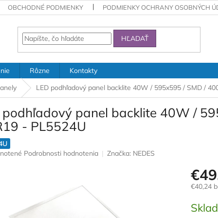
OBCHODNÉ PODMIENKY
PODMIENKY OCHRANY OSOBNÝCH Ú
HĽADAŤ
nie
Rôzne
Kontakty
anely
LED podhľadový panel backlite 40W / 595x595 / SMD / 4
 podhľadový panel backlite 40W / 59
19 - PL5524U
4U
rné
notené
Podrobnosti hodnotenia
Značka:
NEDES
nie
€49
u
€40,24 
Jednotk
Skla
cena:
iek.