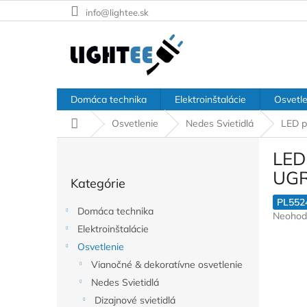
Prejsť
info@lightee.sk
na
obsah
Domáca technika
Elektroinštalácie
Osvetle
Domov
Osvetlenie
Nedes Svietidlá
LED p
B
LED
o
Preskočiť
č
UGR
Kategórie
kategórie
n
ý
PL552
Domáca technika
Prieme
Neohod
p
hodnote
Elektroinštalácie
a
produkt
Osvetlenie
n
je
e
Vianočné & dekoratívne osvetlenie
0,0
l
z
Nedes Svietidlá
5
Dizajnové svietidlá
hviezdič