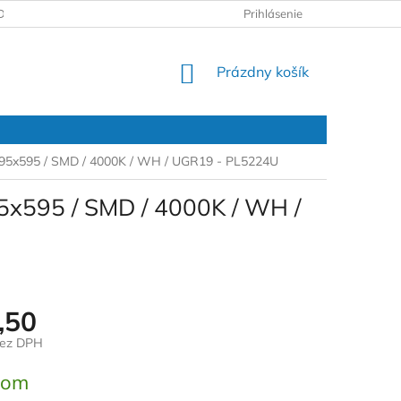
DAJOV
REKLAMAČNÝ PROTOKOL
Prihlásenie
NÁKUPNÝ
Prázdny košík
KOŠÍK
 595x595 / SMD / 4000K / WH / UGR19 - PL5224U
5x595 / SMD / 4000K / WH /
,50
bez DPH
ová
dom