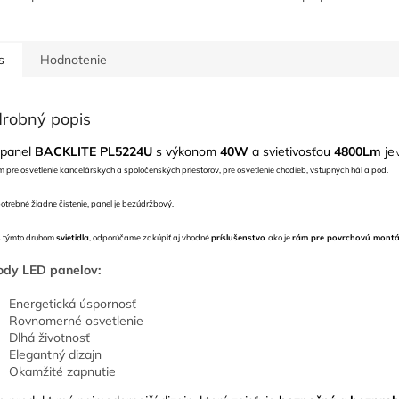
s
Hodnotenie
robný popis
panel
BACKLITE
PL5224U
s výkonom
40W
a svietivosťou
4800Lm
je
v
m pre osvetlenie kancelárskych a spoločenských priestorov, pre osvetlenie chodieb, vstupných hál a pod.
potrebné žiadne čistenie, panel je bezúdržbový.
s týmto druhom
svietidla
, odporúčame zakúpiť aj vhodné
príslušenstvo
ako je
rám pre povrchovú mont
ody LED panelov:
Energetická úspornosť
Rovnomerné osvetlenie
Dlhá životnosť
Elegantný dizajn
Okamžité zapnutie