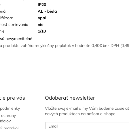
e
IP20
riál
AL - biela
difúzora
opal
osť stmievania
nie
nie
1/10
sú nevymeniteľné
a produktu zahŕňa recyklačný poplatok v hodnote 0,40€ bez DPH (0,4
ie pre vás
Odoberať newsletter
podmienky
Vložte svoj e-mail a my Vám budeme zasielať
nových produktoch na našom e-shope.
 ochrany
údajov
Email
ý protokol