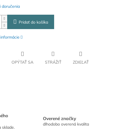
 doručenia
Pridať do košíka
 informácie
OPÝTAŤ SA
STRÁŽIŤ
ZDIEĽAŤ
hého
Overené značky
dlhodobo overená kvalita
a sklade.