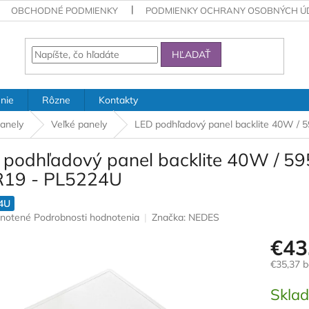
OBCHODNÉ PODMIENKY
PODMIENKY OCHRANY OSOBNÝCH Ú
HĽADAŤ
nie
Rôzne
Kontakty
anely
Veľké panely
LED podhľadový panel backlite 40W /
 podhľadový panel backlite 40W / 59
19 - PL5224U
4U
rné
notené
Podrobnosti hodnotenia
Značka:
NEDES
nie
€43
u
€35,37 
Jednotk
Skla
cena:
iek.