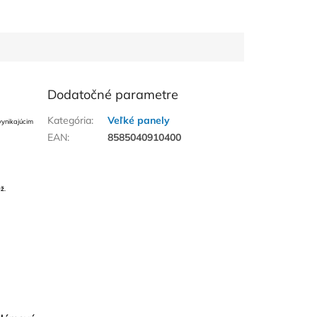
Dodatočné parametre
Kategória
:
Veľké panely
ynikajúcim
EAN
:
8585040910400
áž
.