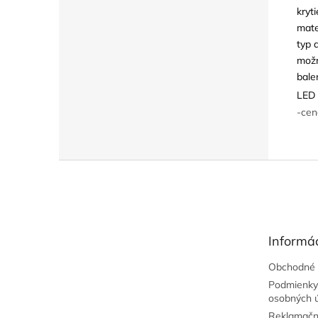
kryti
mate
typ 
možn
bale
LED 
-cen
Z
á
p
ä
t
Informác
i
e
Obchodné 
Podmienky
osobných 
Reklamačn