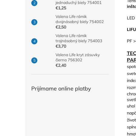
Tent
jednoduchý biely 754001
inšt
€1,25
Valena Life rámik
LED 
dvojnásobný biely 754002
€2,50
LIF
Valena Life rámik
PF >
trojnásobný biely 754003
€3,70
TE
Valena Life kryt zásuvky
PA
čierna 756302
€2,40
spot
svet
inde
rozm
Prijímame online platby
chro
svetl
uhol
napä
živo
spín
hmot