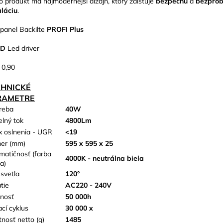
o produkt má najmodernejší dizajn, ktorý zaisťuje
bezpečnú
a
bezpro
aláciu
.
panel Backilte
PROFI Plus
UD
Led driver
 0,90
CHNICKÉ
RAMETRE
reba
40W
elný tok
4800Lm
x oslnenia - UGR
<19
er (mm)
595 x 595 x 25
matičnosť (farba
4000K - neutrálna biela
a)
 svetla
120°
tie
AC220 - 240V
tnosť
50 000h
ací cyklus
30 000 x
nosť netto (g)
1485