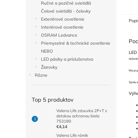
Ručné a pozičné svietidlá
Čelové svietidlá - čelovky
Exteriérové osvetlenie
Popi
Interiérové osvetlenie
OSRAM Ledvance
Pod
Priemyselné & technické osvetlenie
NEBO
LED 
LED pásiky a príslušenstvo
riešení
Žiarovky
Nie je 
Rôzne
Spolu 
Výh
Top 5 produktov
Valena Life zásuvka 2P+T s
detskou ochranou biela
753180
€4,14
Valena Life rámik