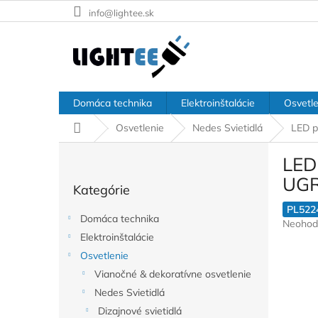
Prejsť
info@lightee.sk
na
obsah
Domáca technika
Elektroinštalácie
Osvetle
Domov
Osvetlenie
Nedes Svietidlá
LED p
B
LED
o
Preskočiť
č
UGR
Kategórie
kategórie
n
ý
PL522
Domáca technika
Prieme
Neohod
p
hodnote
Elektroinštalácie
a
produkt
Osvetlenie
n
je
e
Vianočné & dekoratívne osvetlenie
0,0
l
z
Nedes Svietidlá
5
Dizajnové svietidlá
hviezdič