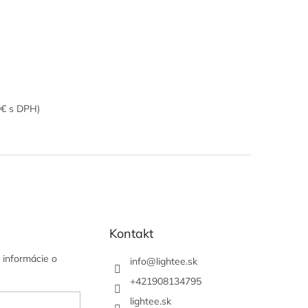
9€ s DPH)
Kontakt
 informácie o
info
@
lightee.sk
+421908134795
lightee.sk