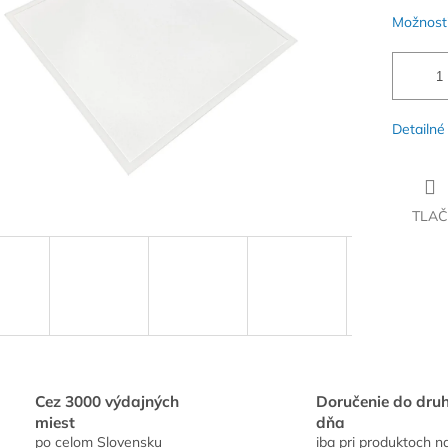
Možnosti
Detailné
TLAČ
Cez 3000 výdajných
Doručenie do dru
miest
dňa
po celom Slovensku
iba pri produktoch n