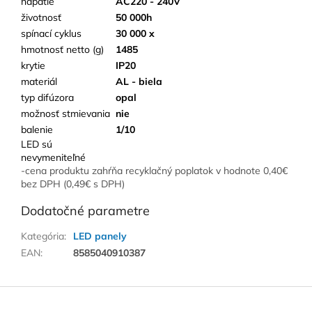
napätie
AC220 - 240V
životnosť
50 000h
spínací cyklus
30 000 x
hmotnosť netto (g)
1485
krytie
IP20
materiál
AL - biela
typ difúzora
opal
možnosť stmievania
nie
balenie
1/10
LED sú
nevymeniteľné
-cena produktu zahŕňa recyklačný poplatok v hodnote 0,40€
bez DPH (0,49€ s DPH)
Dodatočné parametre
Kategória
:
LED panely
EAN
:
8585040910387
Z
á