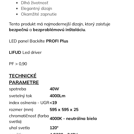
Dlhá životnosť
Elegantný dizajn
Okamžité zapnutie
Tento produkt má najmodernejší dizajn, ktorý zaisťuje
bezpečnú
a
bezproblémovú inštaláciu
.
LED panel Backilte
PROFI Plus
LIFUD
Led driver
PF > 0,90
TECHNICKÉ
PARAMETRE
spotreba
40W
svetelný tok
4000Lm
index oslnenia - UGR
<19
rozmer (mm)
595 x 595 x 25
chromatičnosť (farba
4000K - neutrálna biela
svetla)
uhol svetla
120°