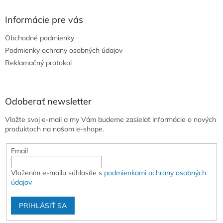
p
ä
Informácie pre vás
t
Obchodné podmienky
i
e
Podmienky ochrany osobných údajov
Reklamačný protokol
Odoberať newsletter
Vložte svoj e-mail a my Vám budeme zasielať informácie o nových
produktoch na našom e-shope.
Email
Vložením e-mailu súhlasíte s
podmienkami ochrany osobných
údajov
PRIHLÁSIŤ SA