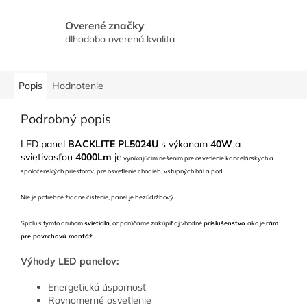
Overené značky
dlhodobo overená kvalita
Popis
Hodnotenie
Podrobný popis
LED panel
BACKLITE
PL5024U
s výkonom
40W
a
svietivosťou
4000Lm
je
vynikajúcim riešením pre osvetlenie kancelárskych a
spoločenských priestorov, pre osvetlenie chodieb, vstupných hál a pod.
Nie je potrebné žiadne čistenie, panel je bezúdržbový.
Spolu s týmto druhom
svietidla
, odporúčame zakúpiť aj vhodné
príslušenstvo
ako je
rám
pre povrchovú montáž
.
Výhody LED panelov:
Energetická úspornosť
Rovnomerné osvetlenie