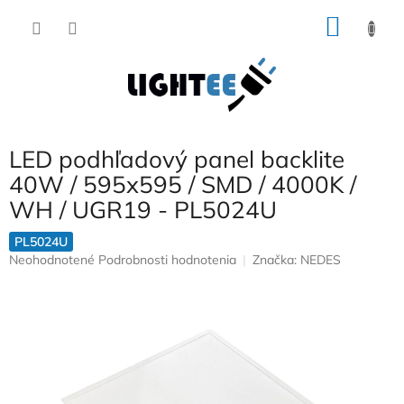
Prejsť
NÁKU
na
obsah
KOŠÍK
LED podhľadový panel backlite
40W / 595x595 / SMD / 4000K /
WH / UGR19 - PL5024U
PL5024U
Priemerné
Neohodnotené
Podrobnosti hodnotenia
Značka:
NEDES
hodnotenie
produktu
je
0,0
z
5
hviezdičiek.