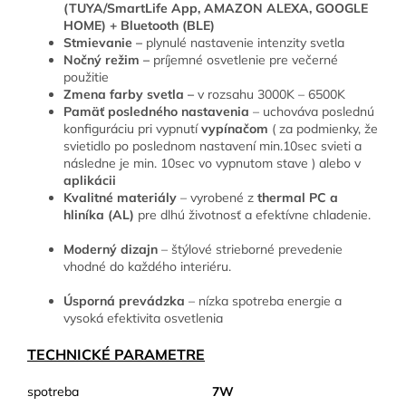
(TUYA/SmartLife App, AMAZON ALEXA, GOOGLE
HOME) + Bluetooth (BLE)
Stmievanie –
plynulé nastavenie intenzity svetla
Nočný režim –
príjemné osvetlenie pre večerné
použitie
Zmena farby svetla –
v rozsahu 3000K – 6500K
Pamäť posledného nastavenia
– uchováva poslednú
konfiguráciu pri vypnutí
vypínačom
( za podmienky, že
svietidlo po poslednom nastavení min.10sec svieti a
následne je min. 10sec vo vypnutom stave ) alebo v
aplikácii
Kvalitné materiály
– vyrobené z
thermal PC a
hliníka (AL)
pre dlhú životnosť a efektívne chladenie.
Moderný dizajn
– štýlové strieborné prevedenie
vhodné do každého interiéru.
Úsporná prevádzka
– nízka spotreba energie a
vysoká efektivita osvetlenia
TECHNICKÉ PARAMETRE
spotreba
7W