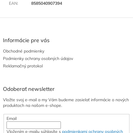
EAN
:
8585040907394
Z
á
p
ä
Informácie pre vás
t
Obchodné podmienky
i
e
Podmienky ochrany osobných údajov
Reklamačný protokol
Odoberať newsletter
Vložte svoj e-mail a my Vám budeme zasielať informácie o nových
produktoch na našom e-shope.
Email
Vložením e-mailu súhlasíte s
podmienkami ochrany osobných