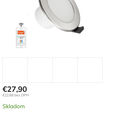
€27,90
€22,68 bez DPH
Jednotková
Skladom
cena: