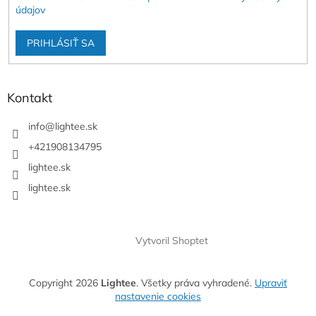
údajov
PRIHLÁSIŤ SA
Kontakt
info
@
lightee.sk
+421908134795
lightee.sk
lightee.sk
Vytvoril Shoptet
Copyright 2026
Lightee
. Všetky práva vyhradené.
Upraviť
nastavenie cookies