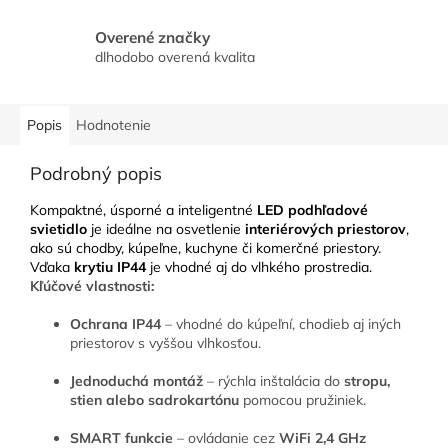
Overené značky
dlhodobo overená kvalita
Popis
Hodnotenie
Podrobný popis
Kompaktné, úsporné a inteligentné
LED podhľadové
svietidlo
je ideálne na osvetlenie
interiérových priestorov
,
ako sú chodby, kúpeľne, kuchyne či komerčné priestory.
Vďaka
krytiu IP44
je vhodné aj do vlhkého prostredia.
Kľúčové vlastnosti:
Ochrana IP44
– vhodné do kúpeľní, chodieb aj iných
priestorov s vyššou vlhkosťou.
Jednoduchá montáž
– rýchla inštalácia do
stropu,
stien alebo sadrokartónu
pomocou pružiniek.
SMART funkcie
– ovládanie cez
WiFi 2,4 GHz