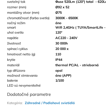
svetelný tok
Φuse 520Lm (120°) total
- 620
rozmer (mm)
Ø92 x 52
montážny otvor (mm)
Ø75
chromatičnosť (farba svetla)
3000K - 6500K
nočný režim
áno
smart
Wifi 2,4GHz ( TUYA/SmartLif
uhol svetla
120°
napätie
AC220 - 240V
životnosť
30 000h
spínací cyklus
20 000 x
hmotnosť netto (g)
110
krytie
IP44
materiál
thermal PC/AL - strieborná
typ difúzora
opal
možnosť stmievania
áno (APP)
balenie
1/100
LED sú nevymeniteľné
Dodatočné parametre
Kategória
:
Záhradné / Podlahové svietidlá