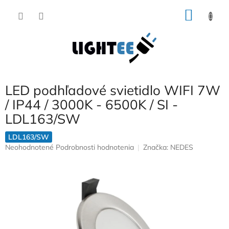
Prejsť
NÁKU
na
obsah
KOŠÍK
LED podhľadové svietidlo WIFI 7W
/ IP44 / 3000K - 6500K / SI -
LDL163/SW
LDL163/SW
Priemerné
Neohodnotené
Podrobnosti hodnotenia
Značka:
NEDES
hodnotenie
produktu
je
0,0
z
5
hviezdičiek.