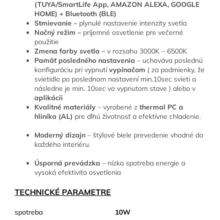
(TUYA/SmartLife App, AMAZON ALEXA, GOOGLE
HOME) + Bluetooth (BLE)
Stmievanie –
plynulé nastavenie intenzity svetla
Nočný režim –
príjemné osvetlenie pre večerné
použitie
Zmena farby svetla –
v rozsahu 3000K – 6500K
Pamäť posledného nastavenia
– uchováva poslednú
konfiguráciu pri vypnutí
vypínačom
( za podmienky, že
svietidlo po poslednom nastavení min.10sec svieti a
následne je min. 10sec vo vypnutom stave ) alebo v
aplikácii
Kvalitné materiály
– vyrobené z
thermal PC a
hliníka (AL)
pre dlhú životnosť a efektívne chladenie.
Moderný dizajn
– štýlové biele prevedenie vhodné do
každého interiéru.
Úsporná prevádzka
– nízka spotreba energie a
vysoká efektivita osvetlenia
TECHNICKÉ PARAMETRE
spotreba
10W