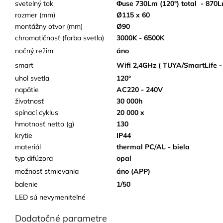
svetelný tok
Φuse 730Lm (120°) total
- 870
rozmer (mm)
Ø115 x 60
montážny otvor (mm)
Ø90
chromatičnosť (farba svetla)
3000K - 6500K
nočný režim
áno
smart
Wifi 2,4GHz ( TUYA/SmartLif
uhol svetla
120°
napätie
AC220 - 240V
životnosť
30 000h
spínací cyklus
20 000 x
hmotnosť netto (g)
130
krytie
IP44
materiál
thermal PC/AL - biela
typ difúzora
opal
možnosť stmievania
áno (APP)
balenie
1/50
LED sú nevymeniteľné
Dodatočné parametre