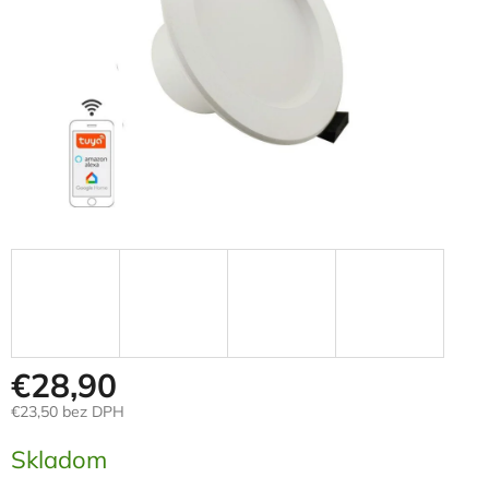
€28,90
€23,50 bez DPH
Jednotková
Skladom
cena: