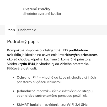
Overené značky
dlhodobo overená kvalita
Popis
Hodnotenie
Podrobný popis
Kompaktné, úsporné a inteligentné
LED podhľadové
svietidlo
je ideálne na osvetlenie
interiérových priestorov
,
ako sú chodby, kúpeľne, kuchyne či komerčné priestory.
Vďaka
krytiu IP44
je vhodné aj do vlhkého prostredia.
Kľúčové vlastnosti:
Ochrana IP44
– vhodné do kúpeľní, chodieb aj iných
priestorov s vyššou vlhkosťou.
Jednoduchá montáž
– rýchla inštalácia do
stropu,
stien alebo sadrokartónu
pomocou pružiniek.
SMART funkcie
– ovládanie cez
WiFi 2,4 GHz