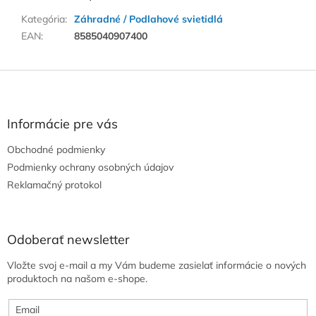
Kategória
:
Záhradné / Podlahové svietidlá
EAN
:
8585040907400
Z
á
p
ä
Informácie pre vás
t
Obchodné podmienky
i
e
Podmienky ochrany osobných údajov
Reklamačný protokol
Odoberať newsletter
Vložte svoj e-mail a my Vám budeme zasielať informácie o nových
produktoch na našom e-shope.
Email