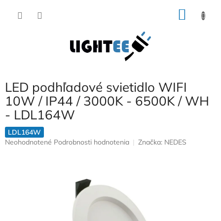
Prejsť
NÁKU
na
obsah
KOŠÍK
LED podhľadové svietidlo WIFI
10W / IP44 / 3000K - 6500K / WH
- LDL164W
LDL164W
Priemerné
Neohodnotené
Podrobnosti hodnotenia
Značka:
NEDES
hodnotenie
produktu
je
0,0
z
5
hviezdičiek.