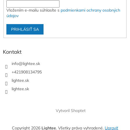
Vložením e-mailu súhlasíte s
podmienkami ochrany osobných
údajov
PRIHLÁSIŤ SA
Kontakt
info
@
lightee.sk
+421908134795
lightee.sk
lightee.sk
Vytvoril Shoptet
Copyright 2026
Lightee
. Všetky práva vyhradené.
Upraviť