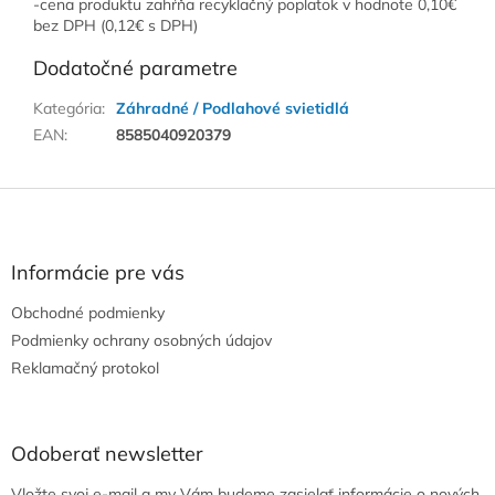
-cena produktu zahŕňa recyklačný poplatok v hodnote 0,10€
bez DPH (0,12€ s DPH)
Dodatočné parametre
Kategória
:
Záhradné / Podlahové svietidlá
EAN
:
8585040920379
Z
á
p
ä
Informácie pre vás
t
Obchodné podmienky
i
e
Podmienky ochrany osobných údajov
Reklamačný protokol
Odoberať newsletter
Vložte svoj e-mail a my Vám budeme zasielať informácie o nových