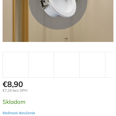
€8,90
€7,24 bez DPH
Jednotková
Skladom
cena:
Možnosti doručenia