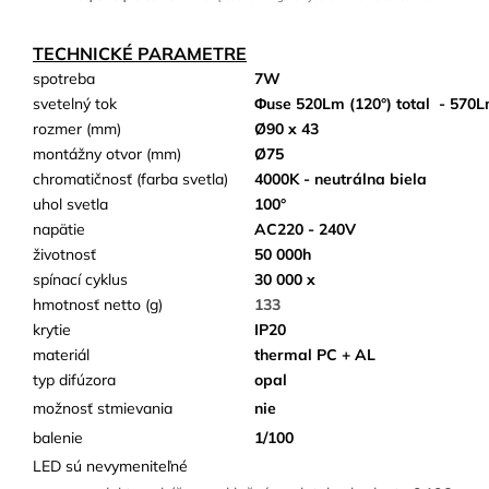
TECHNICKÉ PARAMETRE
spotreba
7W
svetelný tok
Φuse 520Lm (120°) total
- 570
rozmer (mm)
Ø90 x 43
montážny otvor (mm)
Ø75
chromatičnosť (farba svetla)
4000K - neutrálna biela
uhol svetla
100°
napätie
AC220 - 240V
životnosť
50 000h
spínací cyklus
30 000 x
hmotnosť netto (g)
133
krytie
IP20
materiál
thermal PC + AL
typ difúzora
opal
možnosť stmievania
nie
balenie
1/100
LED sú nevymeniteľné