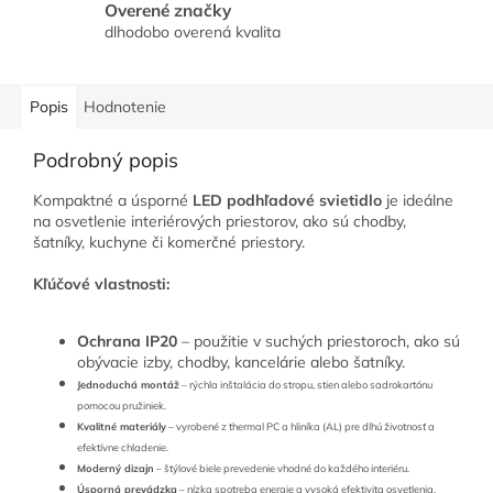
Overené značky
dlhodobo overená kvalita
Popis
Hodnotenie
Podrobný popis
Kompaktné a úsporné
LED podhľadové svietidlo
je ideálne
na osvetlenie interiérových priestorov, ako sú chodby,
šatníky, kuchyne či komerčné priestory.
Kľúčové vlastnosti:
Ochrana IP20
– použitie v suchých priestoroch, ako sú
obývacie izby, chodby, kancelárie alebo šatníky.
Jednoduchá montáž
– rýchla inštalácia do stropu, stien alebo sadrokartónu
pomocou pružiniek.
Kvalitné materiály
– vyrobené z thermal PC a hliníka (AL) pre dlhú životnosť a
efektívne chladenie.
Moderný dizajn
– štýlové biele prevedenie vhodné do každého interiéru.
Úsporná prevádzka
– nízka spotreba energie a vysoká efektivita osvetlenia.