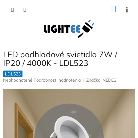
Prejsť
NÁKU
na
obsah
KOŠÍK
LED podhľadové svietidlo 7W /
IP20 / 4000K - LDL523
LDL523
Priemerné
Neohodnotené
Podrobnosti hodnotenia
Značka:
NEDES
hodnotenie
produktu
je
0,0
z
5
hviezdičiek.