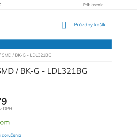
DAJOV
REKLAMAČNÝ PROTOKOL
Prihlásenie
NÁKUPNÝ
Prázdny košík
KOŠÍK
 / SMD / BK-G - LDL321BG
 SMD / BK-G - LDL321BG
79
ez DPH
ová
dom
 doručenia