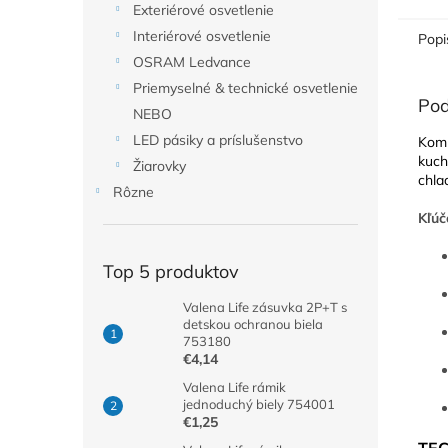
Exteriérové osvetlenie
Interiérové osvetlenie
Popi
OSRAM Ledvance
Priemyselné & technické osvetlenie
Pod
NEBO
LED pásiky a príslušenstvo
Kom
kuch
Žiarovky
chla
Rôzne
Kľúč
Top 5 produktov
Valena Life zásuvka 2P+T s
detskou ochranou biela
753180
€4,14
Valena Life rámik
jednoduchý biely 754001
€1,25
TE