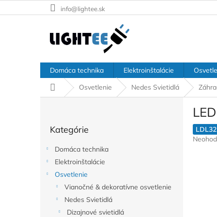
Prejsť
info@lightee.sk
na
obsah
Domáca technika
Elektroinštalácie
Osvetle
Domov
Osvetlenie
Nedes Svietidlá
Záhra
B
LED
o
Preskočiť
č
Kategórie
kategórie
LDL3
n
Prieme
Neohod
ý
hodnote
Domáca technika
p
produkt
Elektroinštalácie
a
je
Osvetlenie
n
0,0
z
e
Vianočné & dekoratívne osvetlenie
5
l
Nedes Svietidlá
hviezdič
Dizajnové svietidlá