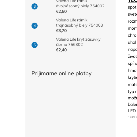
Valena Life rámik
dvojnásobný biely 754002
spot
€2,50
svet
Valena Life rámik
rozm
trojnásobný biely 754003
mont
€3,70
chro
Valena Life kryt zásuvky
uhol
čierna 756302
napä
€2,40
živo
spín
hmot
Prijímame online platby
kryti
mate
typ 
možn
bale
LED 
-cen