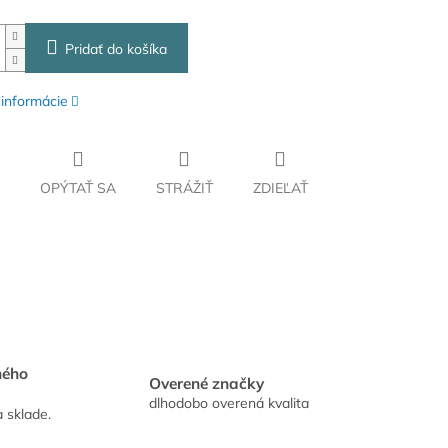
Pridať do košíka
 informácie
OPÝTAŤ SA
STRÁŽIŤ
ZDIEĽAŤ
hého
Overené značky
dlhodobo overená kvalita
a sklade.