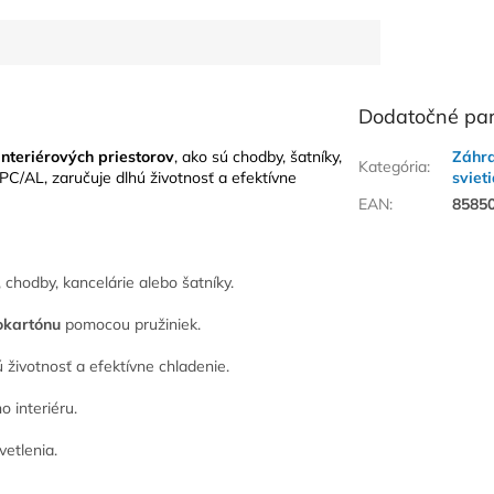
Dodatočné pa
interiérových priestorov
, ako sú chodby, šatníky,
Záhra
Kategória
:
PC/AL, zaručuje dlhú životnosť a efektívne
sviet
EAN
:
8585
 chodby, kancelárie alebo šatníky.
rokartónu
pomocou pružiniek.
 životnosť a efektívne chladenie.
 interiéru.
vetlenia.