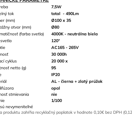
reba
7,5W
elný tok
total
- 490Lm
er (mm)
Ø100 x 35
ážny otvor (mm)
Ø80
matičnosť (farba svetla)
4000K - neutrálna biela
 svetla
120°
tie
AC165 - 265V
tnosť
30 000h
ací cyklus
20 000 x
nosť netto (g)
95
e
IP20
riál
AL - čierna + zlatý prúžok
difúzora
opal
osť stmievania
nie
nie
1/100
sú nevymeniteľné
a produktu zahŕňa recyklačný poplatok v hodnote 0,10€ bez DPH (0,1