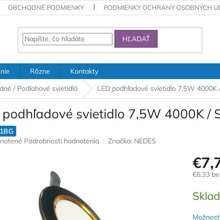
OBCHODNÉ PODMIENKY
PODMIENKY OCHRANY OSOBNÝCH Ú
HĽADAŤ
nie
Rôzne
Kontakty
dné / Podlahové svietidlá
LED podhľadové svietidlo 7,5W 4000K
 podhľadové svietidlo 7,5W 4000K /
21BG
rné
notené
Podrobnosti hodnotenia
Značka:
NEDES
nie
€7,
u
€6,33 b
Jednotk
Skla
cena:
iek.
Možnosti