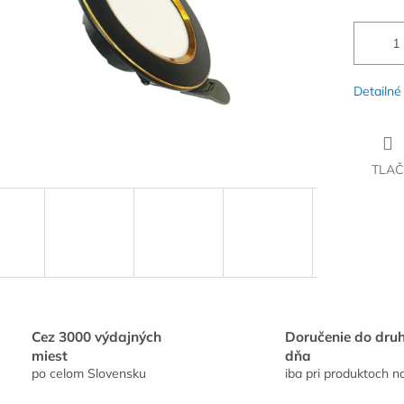
Detailné
TLAČ
Cez 3000 výdajných
Doručenie do dru
miest
dňa
po celom Slovensku
iba pri produktoch n