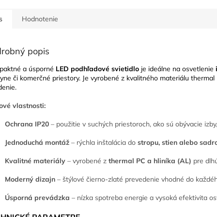
s
Hodnotenie
robný popis
paktné a úsporné
LED podhľadové svietidlo
je ideálne na osvetlenie
yne či komerčné priestory. Je vyrobené z kvalitného materiálu thermal 
denie.
ové vlastnosti:
Ochrana IP20
– použitie v suchých priestoroch, ako sú obývacie izby,
Jednoduchá montáž
– rýchla inštalácia do
stropu, stien alebo sad
Kvalitné materiály
– vyrobené z
thermal PC a hliníka (AL)
pre dlhú
Moderný dizajn
– štýlové čierno-zlaté prevedenie vhodné do každého
Úsporná prevádzka
– nízka spotreba energie a vysoká efektivita os
CHNICKÉ PARAMETRE