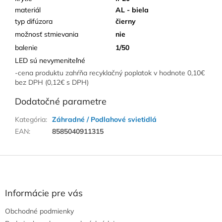
materiál
AL - biela
typ difúzora
čierny
možnosť stmievania
nie
balenie
1/50
LED sú nevymeniteľné
-cena produktu zahŕňa recyklačný poplatok v hodnote 0,10€
bez DPH (0,12€ s DPH)
Dodatočné parametre
Kategória
:
Záhradné / Podlahové svietidlá
EAN
:
8585040911315
Z
á
p
ä
Informácie pre vás
t
Obchodné podmienky
i