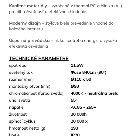
Kvalitné materiály
– vyrobené z thermal PC a hliníka (AL)
pre dlhú životnosť a efektívne chladenie.
Moderný dizajn
– štýlové biele prevedenie vhodné do
každého interiéru.
Úsporná prevádzka
– nízka spotreba energie a vysoká
efektivita osvetlenia
TECHNICKÉ PARAMETRE
spotreba
11,5W
svetelný tok
Φuse 840Lm (90°)
rozmer (mm)
Ø110 x 50
montážny otvor (mm)
Ø90
chromatičnosť (farba svetla)
4000K - neutrálna biela
uhol svetla
55°
napätie
AC85 - 265V
životnosť
30 000h
spínací cyklus
20 000 x
hmotnosť netto (g)
193
krytie
IP20