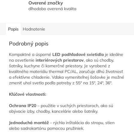
Overené značky
dlhodobo overená kvalita
Popis
Hodnotenie
Podrobný popis
Kompaktné a úsporné
LED podhľadové svietidlo
je ideálne
na osvetlenie
interiérových priestorov
, ako sú chodby,
šatníky, kuchyne či komerčné priestory. Je vyrobené z
kvalitného materiálu thermal PC/AL, zaručuje dlhú životnosť
a efektívne chladenie. Vďaka vymeniteľnej šošovke je možné
zmeniť uhol svetla podľa potreby z 55° na 15°, 24°, 36°.
Kľúčové vlastnosti:
Ochrana IP20
– použitie v suchých priestoroch, ako sú
obývacie izby, chodby, kancelárie alebo šatníky.
Jednoduchá montáž
– rýchla inštalácia do stropu, stien
alebo sadrokartónu pomocou pružiniek.