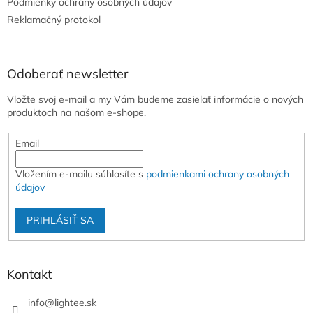
e
Podmienky ochrany osobných údajov
Reklamačný protokol
Odoberať newsletter
Vložte svoj e-mail a my Vám budeme zasielať informácie o nových
produktoch na našom e-shope.
Email
Vložením e-mailu súhlasíte s
podmienkami ochrany osobných
údajov
PRIHLÁSIŤ SA
Kontakt
info
@
lightee.sk