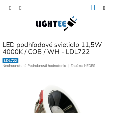
Prejsť
NÁKU
na
obsah
KOŠÍK
LED podhľadové svietidlo 11,5W
4000K / COB / WH - LDL722
LDL722
Priemerné
Neohodnotené
Podrobnosti hodnotenia
Značka:
NEDES
hodnotenie
produktu
je
0,0
z
5
hviezdičiek.