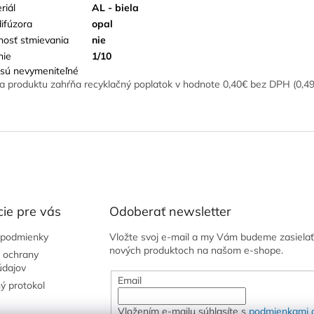
riál
AL - biela
difúzora
opal
osť stmievania
nie
nie
1/10
sú nevymeniteľné
a produktu zahŕňa recyklačný poplatok v hodnote 0,40€ bez DPH (0,4
ie pre vás
Odoberať newsletter
podmienky
Vložte svoj e-mail a my Vám budeme zasielať
nových produktoch na našom e-shope.
 ochrany
údajov
Email
ý protokol
Vložením e-mailu súhlasíte s
podmienkami 