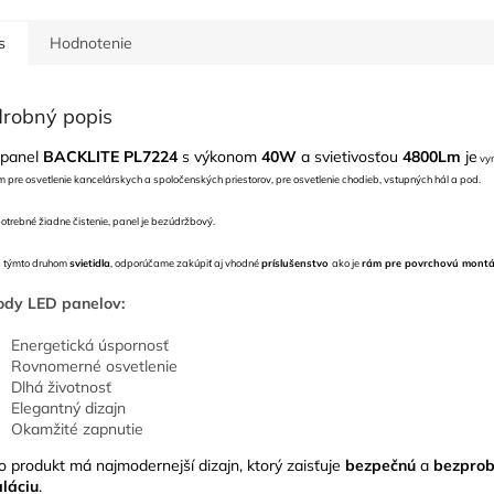
s
Hodnotenie
robný popis
panel
BACKLITE
PL7224
s výkonom
40W
a svietivosťou
4800Lm
je
vyn
m pre osvetlenie kancelárskych a spoločenských priestorov, pre osvetlenie chodieb, vstupných hál a pod.
potrebné žiadne čistenie, panel je bezúdržbový.
s týmto druhom
svietidla
, odporúčame zakúpiť aj vhodné
príslušenstvo
ako je
rám pre povrchovú mont
ody LED panelov:
Energetická úspornosť
Rovnomerné osvetlenie
Dlhá životnosť
Elegantný dizajn
Okamžité zapnutie
o produkt má najmodernejší dizajn, ktorý zaisťuje
bezpečnú
a
bezpro
aláciu
.