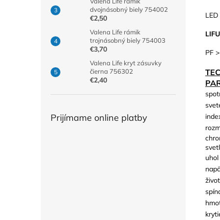
Valena Life rámik
dvojnásobný biely 754002
LED 
€2,50
Valena Life rámik
LIF
trojnásobný biely 754003
€3,70
PF >
Valena Life kryt zásuvky
TE
čierna 756302
€2,40
PA
spot
svet
inde
Prijímame online platby
rozm
chro
svetl
uhol
napä
živo
spín
hmot
kryti