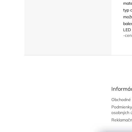
mate
typ 
možn
bale
LED 
-cen
Z
á
p
ä
t
Informác
i
e
Obchodné 
Podmienky
osobných 
Reklamačn