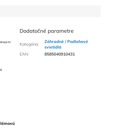
Dodatočné parametre
Záhradné / Podlahové
ikajúcim
Kategória
:
svietidlá
EAN
:
8585040910431
áž
.
blémovú