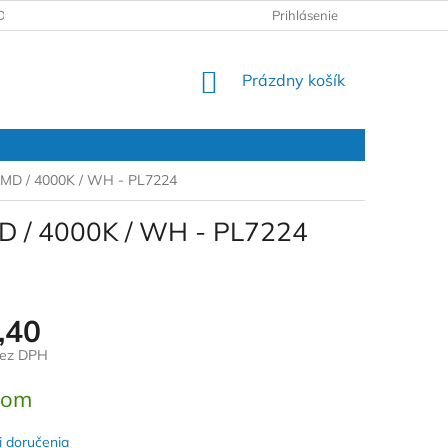
DAJOV
REKLAMAČNÝ PROTOKOL
Prihlásenie
NÁKUPNÝ
Prázdny košík
KOŠÍK
 SMD / 4000K / WH - PL7224
MD / 4000K / WH - PL7224
,40
bez DPH
ová
dom
 doručenia