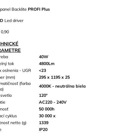
panel Backlite
PROFI Plus
UD
Led driver
 0,90
CHNICKÉ
RAMETRE
reba
40W
elný tok
4800Lm
x oslnenia - UGR
<23
er (mm)
295 x 1195 x 25
matičnosť (farba
4000K - neutrálna biela
a)
 svetla
120°
tie
AC220 - 240V
tnosť
50 000h
ací cyklus
30 000 x
nosť netto (g)
1339
e
IP20