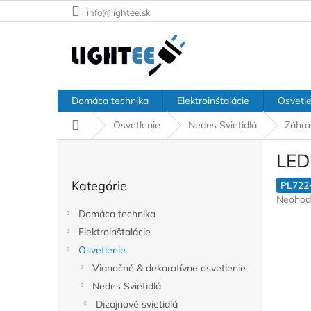
Prejsť
info@lightee.sk
na
obsah
Domáca technika
Elektroinštalácie
Osvetle
Domov
Osvetlenie
Nedes Svietidlá
Záhra
B
LED
o
Preskočiť
č
Kategórie
kategórie
PL722
n
Prieme
Neohod
ý
hodnote
Domáca technika
p
produkt
Elektroinštalácie
a
je
Osvetlenie
n
0,0
z
e
Vianočné & dekoratívne osvetlenie
5
l
Nedes Svietidlá
hviezdič
Dizajnové svietidlá