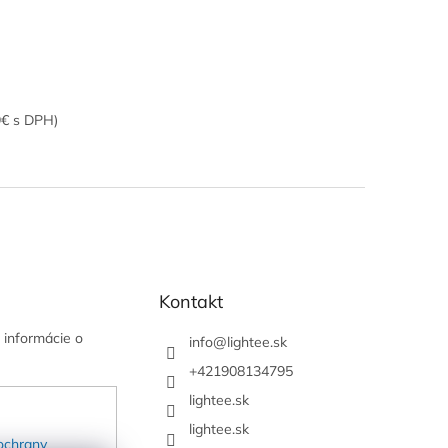
9€ s DPH)
Kontakt
 informácie o
info
@
lightee.sk
+421908134795
lightee.sk
lightee.sk
ochrany