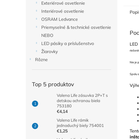
Exteriérové osvetlenie
Interiérové osvetlenie
Popi
OSRAM Ledvance
Priemyselné & technické osvetlenie
Pod
NEBO
LED pásiky a príslušenstvo
LED 
riešení
Žiarovky
Rôzne
Nie je 
Spolu 
Top 5 produktov
Výh
Valena Life zásuvka 2P+T s
detskou ochranou biela
753180
€4,14
Valena Life rámik
jednoduchý biely 754001
Tent
€1,25
inšt