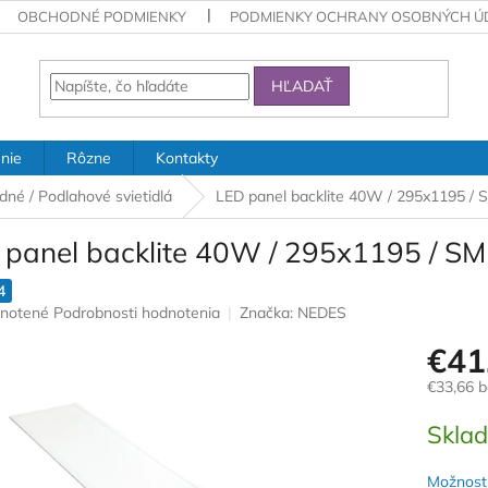
OBCHODNÉ PODMIENKY
PODMIENKY OCHRANY OSOBNÝCH Ú
HĽADAŤ
nie
Rôzne
Kontakty
dné / Podlahové svietidlá
LED panel backlite 40W / 295x1195 /
 panel backlite 40W / 295x1195 / S
4
rné
notené
Podrobnosti hodnotenia
Značka:
NEDES
nie
€41
u
€33,66 
Jednotk
Skla
cena:
iek.
Možnosti