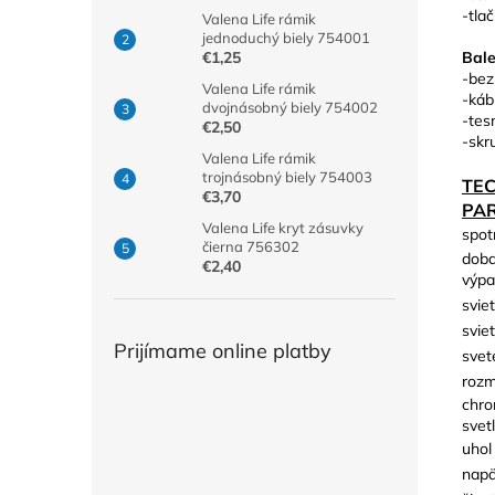
-tlač
Valena Life rámik
jednoduchý biely 754001
Bale
€1,25
-bez
Valena Life rámik
-káb
dvojnásobný biely 754002
-tes
€2,50
-skr
Valena Life rámik
trojnásobný biely 754003
TE
€3,70
PA
Valena Life kryt zásuvky
spot
čierna 756302
doba
€2,40
výpa
svie
svie
Prijímame online platby
svet
rozm
chro
svetl
uhol
napä