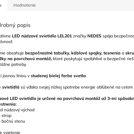
s
Hodnotenie
robný popis
atívne
LED núdzové svietidlo
LEL201
značky
NEDES
spája bezpečnos
tívnosť.
nie obsahuje
bezpečnostné tabuľky, káblové spojky, tesnenia
a
skru
žky na povrchovú montáž,
ktoré poskytujú spoľahlivé a bezpečné rieš
ážne potreby.
ti jasnou líniou v
studenej bielej farbe svetla
.
e
svietidlá
sú vďaka svojej nízkej spotrebe energie obľúbené na celom
ové LED svietidlo je určené na povrchovú montáž až 3-mi spôsob
stnenia:
ad núdzový východ
a strop
a bočnú stenu
le svietenie