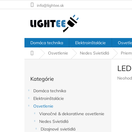
Prejsť
info@lightee.sk
na
obsah
Domáca technika
Elektroinštalácie
Osvetle
Domov
Osvetlenie
Nedes Svietidlá
Priem
B
LED 
o
Preskočiť
č
Prieme
Kategórie
Neohod
kategórie
n
hodnote
ý
produkt
Domáca technika
p
je
Elektroinštalácie
a
0,0
z
Osvetlenie
n
5
e
Vianočné & dekoratívne osvetlenie
hviezdič
l
Nedes Svietidlá
Dizajnové svietidlá