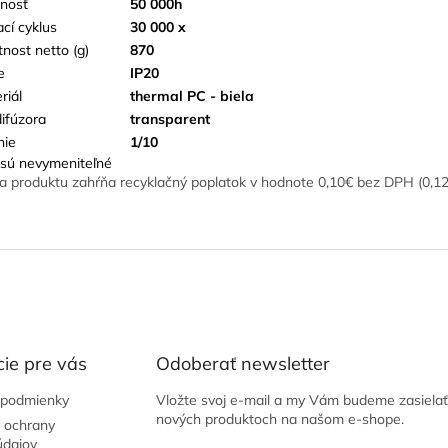
tnosť
50 000h
ací cyklus
30 000 x
nost netto (g)
870
e
IP20
riál
thermal PC - biela
difúzora
transparent
nie
1/10
sú nevymeniteľné
a produktu zahŕňa recyklačný poplatok v hodnote 0,10€ bez DPH (0,1
ie pre vás
Odoberať newsletter
podmienky
Vložte svoj e-mail a my Vám budeme zasielať
nových produktoch na našom e-shope.
 ochrany
údajov