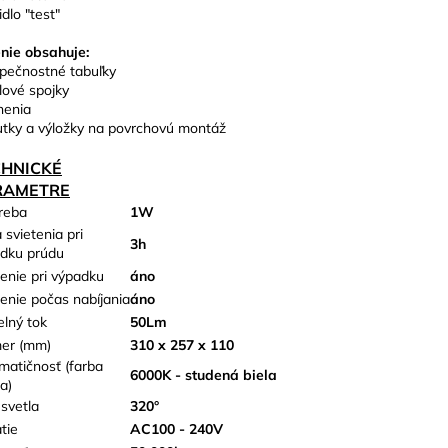
idlo "test"
nie obsahuje:
pečnostné tabuľky
lové spojky
nenia
utky a výložky na povrchovú montáž
CHNICKÉ
RAMETRE
reba
1W
 svietenia pri
3h
dku prúdu
tenie pri výpadku
áno
tenie počas nabíjania
áno
elný tok
50Lm
er (mm)
310 x 257 x 110
matičnosť (farba
6000K - studená biela
a)
 svetla
320°
tie
AC100 - 240V