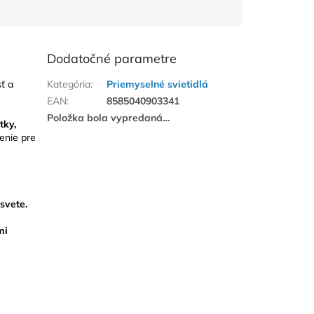
Dodatočné parametre
ť a
Kategória
:
Priemyselné svietidlá
EAN
:
8585040903341
Položka bola vypredaná…
tky,
enie pre
svete.
mi