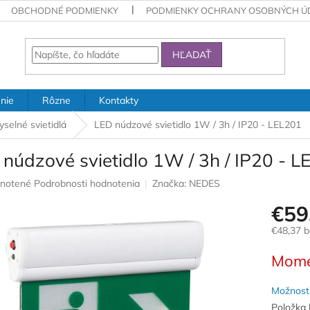
OBCHODNÉ PODMIENKY
PODMIENKY OCHRANY OSOBNÝCH Ú
HĽADAŤ
nie
Rôzne
Kontakty
yselné svietidlá
LED núdzové svietidlo 1W / 3h / IP20 - LEL201
núdzové svietidlo 1W / 3h / IP20 - 
rné
notené
Podrobnosti hodnotenia
Značka:
NEDES
nie
€59
u
€48,37 
Jednotk
Mome
cena:
iek.
Možnosti
Položka 