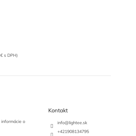
2€ s DPH)
Kontakt
 informácie o
info
@
lightee.sk
+421908134795