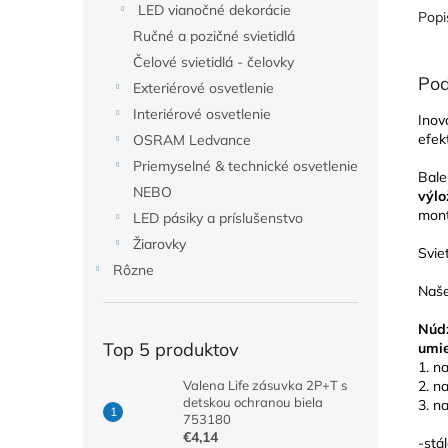
LED vianočné dekorácie
Popi
Ručné a pozičné svietidlá
Čelové svietidlá - čelovky
Pod
Exteriérové osvetlenie
Interiérové osvetlenie
Inov
efek
OSRAM Ledvance
Priemyselné & technické osvetlenie
Bale
NEBO
výlo
mont
LED pásiky a príslušenstvo
Žiarovky
Svie
Rôzne
Naš
Núdz
Top 5 produktov
umie
1. n
2. n
Valena Life zásuvka 2P+T s
detskou ochranou biela
3. n
753180
€4,14
-stá