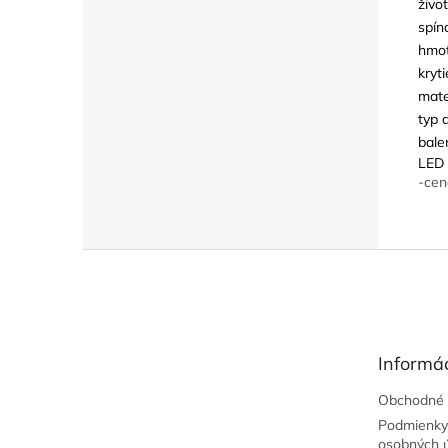
živo
spín
hmot
kryti
mate
typ 
bale
LED 
-cen
Z
á
p
ä
t
Informác
i
e
Obchodné 
Podmienky
osobných 