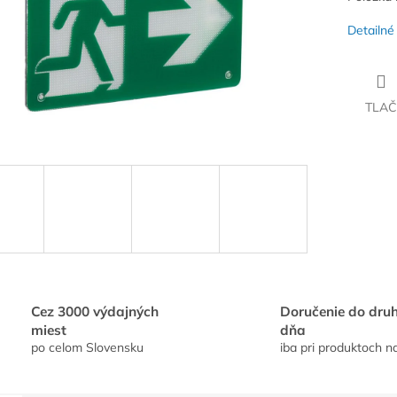
Detailné
TLAČ
Cez 3000 výdajných
Doručenie do dru
miest
dňa
po celom Slovensku
iba pri produktoch n