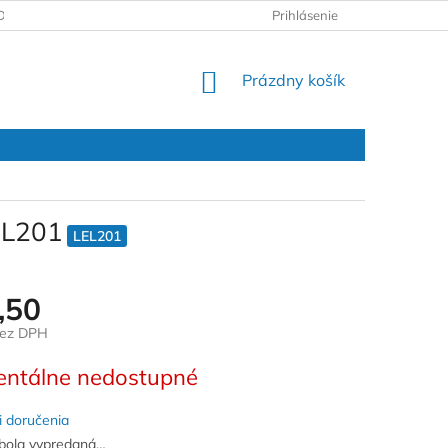
DAJOV
REKLAMAČNÝ PROTOKOL
Prihlásenie
NÁKUPNÝ
Prázdny košík
KOŠÍK
LEL201
LEL201
,50
bez DPH
ová
ntálne nedostupné
 doručenia
bola vypredaná…