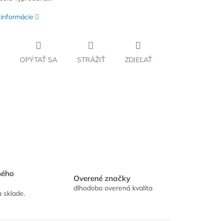
 informácie
OPÝTAŤ SA
STRÁŽIŤ
ZDIEĽAŤ
hého
Overené značky
dlhodobo overená kvalita
a sklade.