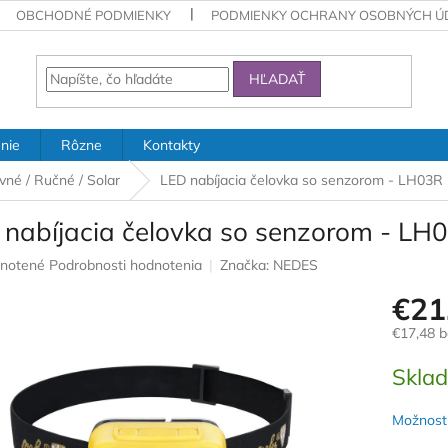
OBCHODNÉ PODMIENKY
PODMIENKY OCHRANY OSOBNÝCH Ú
HĽADAŤ
nie
Rôzne
Kontakty
vné / Ručné / Solar
LED nabíjacia čelovka so senzorom - LH03R
 nabíjacia čelovka so senzorom - LH
rné
notené
Podrobnosti hodnotenia
Značka:
NEDES
nie
€21
u
€17,48 
Jednotk
Skla
cena:
iek.
Možnosti