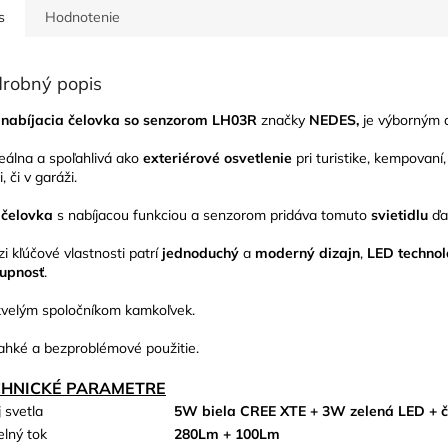
s
Hodnotenie
robný popis
nabíjacia čelovka
so senzorom LH03R
značky
NEDES,
je výborným a
deálna a spoľahlivá ako
exteriérové
osvetlenie
pri turistike, kempovaní,
i, či v garáži.
 čelovka
s nabíjacou funkciou a senzorom pridáva tomuto
svietidlu
ďal
i kľúčové vlastnosti patrí
jednoduchý
a
moderný dizajn
,
LED technol
upnosť
.
kvelým spoločníkom kamkoľvek.
ahké a bezproblémové použitie.
CHNICKÉ PARAMETRE
j svetla
5W biela CREE XTE + 3W zelená LED + 
elný tok
280Lm + 100Lm