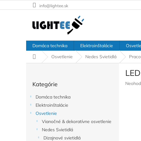
Prejsť
info@lightee.sk
na
obsah
Domáca technika
Elektroinštalácie
Osvetle
Domov
Osvetlenie
Nedes Svietidlá
Praco
B
LED
o
Preskočiť
č
Prieme
Kategórie
Neohod
kategórie
n
hodnote
ý
produkt
Domáca technika
p
je
Elektroinštalácie
a
0,0
z
Osvetlenie
n
5
e
Vianočné & dekoratívne osvetlenie
hviezdič
l
Nedes Svietidlá
Dizajnové svietidlá