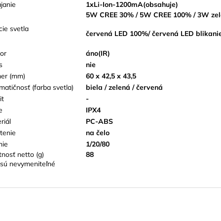
janie
1xLi-Ion-1200mA(obsahuje)
5W CREE 30% / 5W CREE 100% / 3W zele
cie svetla
červená LED 100%/ červená LED blikanie
or
áno(IR)
s
nie
er (mm)
60 x 42,5 x 43,5
matičnosť (farba svetla)
biela / zelená / červená
it
-
e
IPX4
riál
PC-ABS
tenie
na čelo
nie
1/20/80
nosť netto (g)
88
sú nevymeniteľné