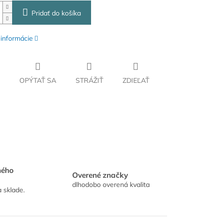
Pridať do košíka
 informácie
OPÝTAŤ SA
STRÁŽIŤ
ZDIEĽAŤ
hého
Overené značky
dlhodobo overená kvalita
a sklade.