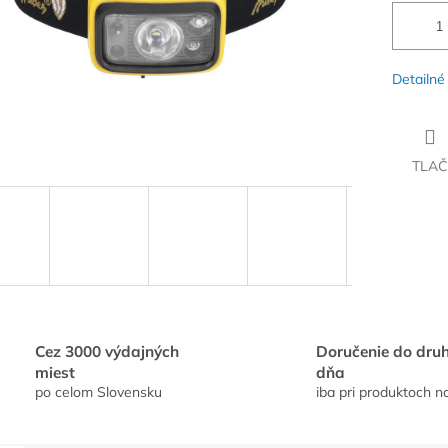
Detailné
TLAČ
Cez 3000 výdajných
Doručenie do dru
miest
dňa
po celom Slovensku
iba pri produktoch n