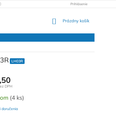
DAJOV
REKLAMAČNÝ PROTOKOL
Prihlásenie
NÁKUPNÝ
Prázdny košík
KOŠÍK
03R
LH03R
,50
bez DPH
ová
dom
(4 ks)
 doručenia