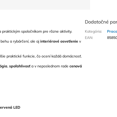
Dodatočné pa
 praktickým spoločníkom pre rôzne aktivity.
Kategória
:
Praco
EAN
:
8585
 behu a rybárčení, ale aj
interiérové osvetlenie
v
šie praktické funkcie, čo ocení každá domácnosť.
ógia
,
spoľahlivosť
a v neposlednom rade
cenová
červená LED