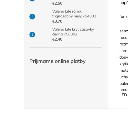
napá
€2,50
Valena Life rámik
trojnásobný biely 754003
funk
€3,70
Valena Life kryt zásuvky
senz
čierna 756302
focu
€2,40
rozm
chro
dosv
Prijímame online platby
kryti
mate
uchy
bale
hmot
LED 
Z
á
p