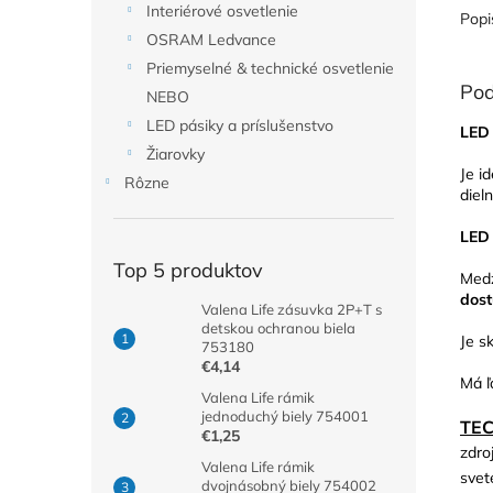
Interiérové osvetlenie
Popi
OSRAM Ledvance
Priemyselné & technické osvetlenie
Pod
NEBO
LED pásiky a príslušenstvo
LED 
Žiarovky
Je i
Rôzne
dieln
LED
Top 5 produktov
Medz
dost
Valena Life zásuvka 2P+T s
detskou ochranou biela
Je s
753180
€4,14
Má ľ
Valena Life rámik
jednoduchý biely 754001
TE
€1,25
zdro
Valena Life rámik
svet
dvojnásobný biely 754002