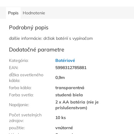
Popis
Hodnotenie
Podrobný popis
ďalšie informácie: držiak batérií s vypínačom
Dodatočné parametre
Kategória
:
Batériové
EAN
:
5998312785881
dĺžka osvetleného
0,9m
kábla
:
farba kábla
:
transparentná
Farba svetla
:
studená biela
2 x AA batéria (nie je
Napájanie
:
príslušenstvom)
Počet svetelných
10 ks
zdrojov
:
použitie
:
vnútorné