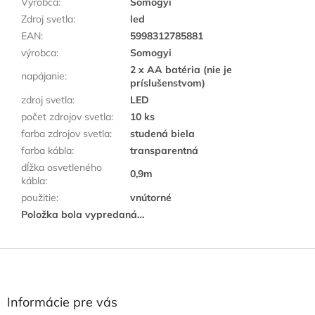
Výrobca
:
Somogyi
Zdroj svetla
:
led
EAN
:
5998312785881
výrobca
:
Somogyi
2 x AA batéria (nie je
napájanie
:
príslušenstvom)
zdroj svetla
:
LED
počet zdrojov svetla
:
10 ks
farba zdrojov svetla
:
studená biela
farba kábla
:
transparentná
dĺžka osvetleného
0,9m
kábla
:
použitie
:
vnútorné
Položka bola vypredaná…
Z
á
p
ä
Informácie pre vás