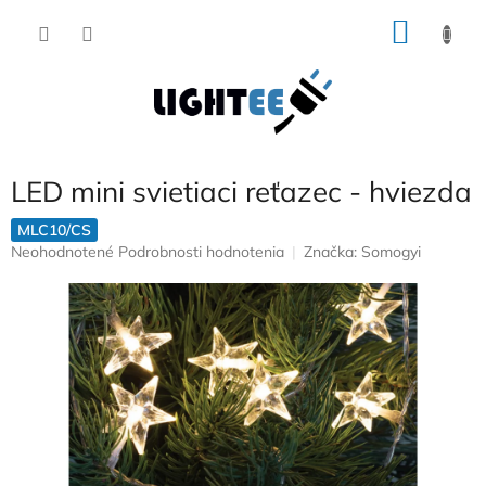
Prejsť
NÁKU
na
obsah
KOŠÍK
LED mini svietiaci reťazec - hviezda
MLC10/CS
Priemerné
Neohodnotené
Podrobnosti hodnotenia
Značka:
Somogyi
hodnotenie
produktu
je
0,0
z
5
hviezdičiek.