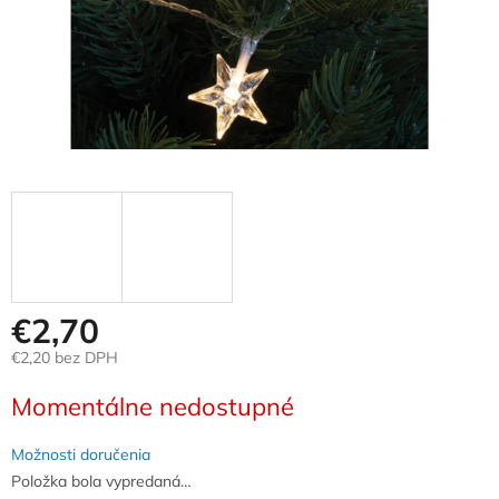
€2,70
€2,20 bez DPH
Jednotková
Momentálne nedostupné
cena:
Možnosti doručenia
Položka bola vypredaná…