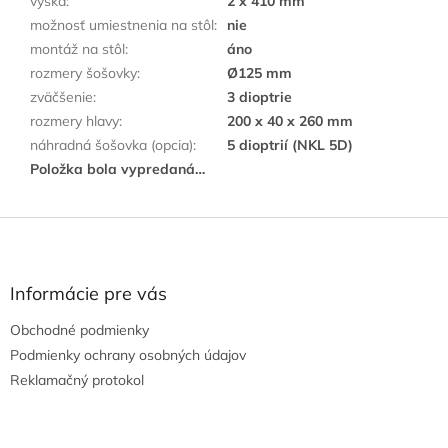
výška
:
2 x 410 mm
možnosť umiestnenia na stôl
:
nie
montáž na stôl
:
áno
rozmery šošovky
:
Ø125 mm
zväčšenie
:
3 dioptrie
rozmery hlavy
:
200 x 40 x 260 mm
náhradná šošovka (opcia)
:
5 dioptrií (NKL 5D)
Položka bola vypredaná…
Z
á
p
ä
Informácie pre vás
t
Obchodné podmienky
i
e
Podmienky ochrany osobných údajov
Reklamačný protokol