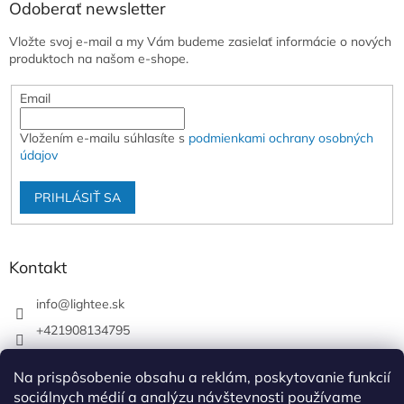
Odoberať newsletter
Vložte svoj e-mail a my Vám budeme zasielať informácie o nových
produktoch na našom e-shope.
Email
Vložením e-mailu súhlasíte s
podmienkami ochrany osobných
údajov
PRIHLÁSIŤ SA
Kontakt
info
@
lightee.sk
+421908134795
lightee.sk
Na prispôsobenie obsahu a reklám, poskytovanie funkcií
lightee.sk
sociálnych médií a analýzu návštevnosti používame