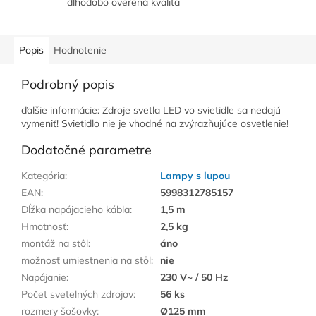
dlhodobo overená kvalita
Popis
Hodnotenie
Podrobný popis
ďalšie informácie: Zdroje svetla LED vo svietidle sa nedajú
vymeniť! Svietidlo nie je vhodné na zvýrazňujúce osvetlenie!
Dodatočné parametre
Kategória
:
Lampy s lupou
EAN
:
5998312785157
Dĺžka napájacieho kábla
:
1,5 m
Hmotnosť
:
2,5 kg
montáž na stôl
:
áno
možnosť umiestnenia na stôl
:
nie
Napájanie
:
230 V~ / 50 Hz
Počet svetelných zdrojov
:
56 ks
rozmery šošovky
:
Ø125 mm