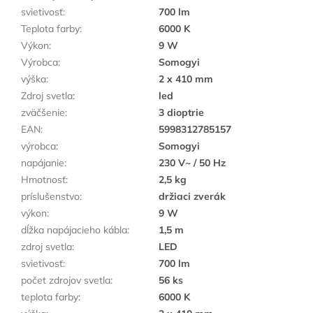
svietivosť
:
700 lm
Teplota farby
:
6000 K
Výkon
:
9 W
Výrobca
:
Somogyi
výška
:
2 x 410 mm
Zdroj svetla
:
led
zväčšenie
:
3 dioptrie
EAN
:
5998312785157
výrobca
:
Somogyi
napájanie
:
230 V~ / 50 Hz
Hmotnosť
:
2,5 kg
príslušenstvo
:
držiaci zverák
výkon
:
9 W
dĺžka napájacieho kábla
:
1,5 m
zdroj svetla
:
LED
svietivosť
:
700 lm
počet zdrojov svetla
:
56 ks
teplota farby
:
6000 K