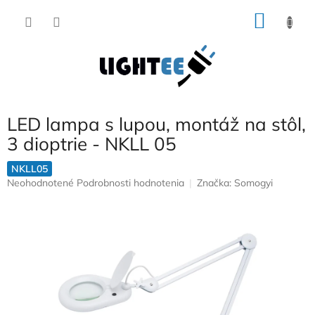
Prejsť
NÁKU
na
obsah
KOŠÍK
LED lampa s lupou, montáž na stôl,
3 dioptrie - NKLL 05
NKLL05
Priemerné
Neohodnotené
Podrobnosti hodnotenia
Značka:
Somogyi
hodnotenie
produktu
je
0,0
z
5
hviezdičiek.