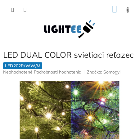
Prejsť
NÁKU
na
obsah
KOŠÍK
LED DUAL COLOR svietiaci reťazec
LED202R/WW/M
Priemerné
Neohodnotené
Podrobnosti hodnotenia
Značka:
Somogyi
hodnotenie
produktu
je
0,0
z
5
hviezdičiek.