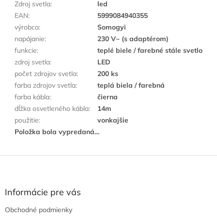
Zdroj svetla
:
led
EAN
:
5999084940355
výrobca
:
Somogyi
napájanie
:
230 V~ (s adaptérom)
funkcie
:
teplé biele / farebné stále svetlo
zdroj svetla
:
LED
počet zdrojov svetla
:
200 ks
farba zdrojov svetla
:
teplá biela / farebná
farba kábla
:
čierna
dĺžka osvetleného kábla
:
14m
použitie
:
vonkajšie
Položka bola vypredaná…
Z
á
p
ä
Informácie pre vás
t
Obchodné podmienky
i