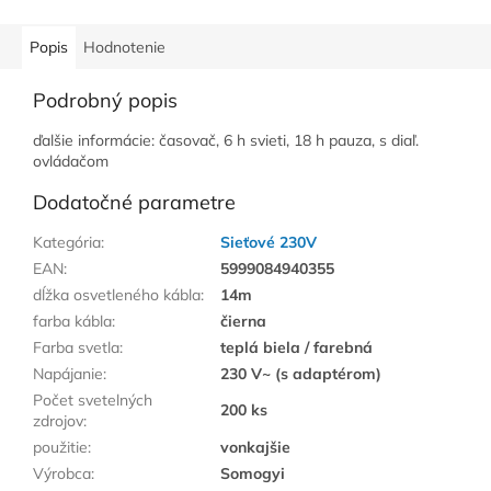
Popis
Hodnotenie
Podrobný popis
ďalšie informácie: časovač, 6 h svieti, 18 h pauza, s diaľ.
ovládačom
Dodatočné parametre
Kategória
:
Sieťové 230V
EAN
:
5999084940355
dĺžka osvetleného kábla
:
14m
farba kábla
:
čierna
Farba svetla
:
teplá biela / farebná
Napájanie
:
230 V~ (s adaptérom)
Počet svetelných
200 ks
zdrojov
:
použitie
:
vonkajšie
Výrobca
:
Somogyi