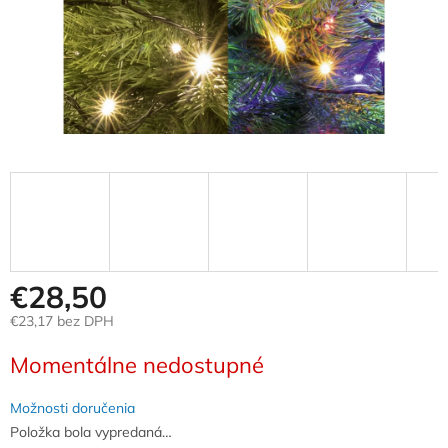
€28,50
€23,17 bez DPH
Jednotková
Momentálne nedostupné
cena:
Možnosti doručenia
Položka bola vypredaná…