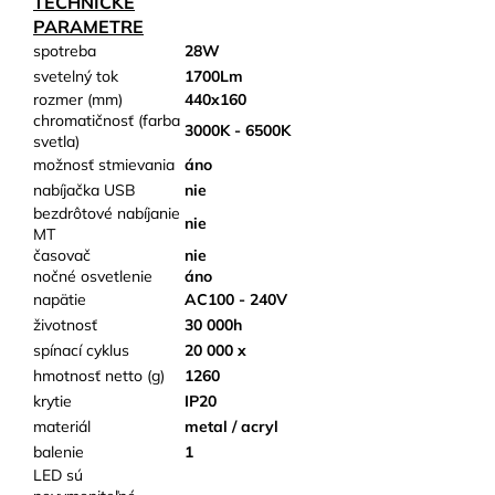
TECHNICKÉ
PARAMETRE
spotreba
28W
svetelný tok
1700Lm
rozmer (mm)
440x160
chromatičnosť (farba
3000K - 6500K
svetla)
možnosť stmievania
áno
nabíjačka USB
nie
bezdrôtové nabíjanie
nie
MT
časovač
nie
nočné osvetlenie
áno
napätie
AC100 - 240V
životnosť
30 000h
spínací cyklus
20 000 x
hmotnosť netto (g)
1260
krytie
IP20
materiál
metal / acryl
balenie
1
LED sú