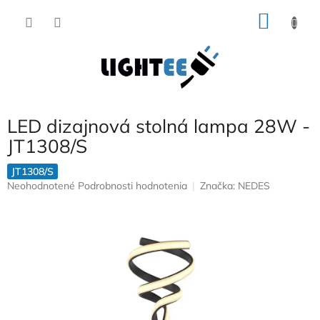
Prejsť
NÁKU
na
obsah
KOŠÍK
LED dizajnová stolná lampa 28W -
JT1308/S
JT1308/S
Priemerné
Neohodnotené
Podrobnosti hodnotenia
Značka:
NEDES
hodnotenie
produktu
je
0,0
z
5
hviezdičiek.