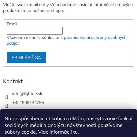
Vložte svoj e-mail a my Vám budeme zasielať informácie o nových
produktoch na našom e-shope.
Email
Vložením e-mailu súhlasíte s
podmienkami ochrany osobných
údajov
PRIHLÁSIŤ SA
Kontakt
info
@
lightee.sk
+421908134795
lightee.sk
Na prispôsobenie obsahu a reklám, poskytovanie funkcií
lightee.sk
sociálnych médií a analýzu návštevnosti používame
súbory cookie. Viac informácií
tu
.