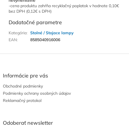
nevymeniteľné
-cena produktu zahŕňa recyklačný poplatok v hodnote 0,10€
bez DPH (0,12€ s DPH)
Dodatočné parametre
Kategória
:
Stolné / Stojace lampy
EAN
:
8585040916006
Z
á
p
ä
Informácie pre vás
t
Obchodné podmienky
i
e
Podmienky ochrany osobných údajov
Reklamačný protokol
Odoberať newsletter