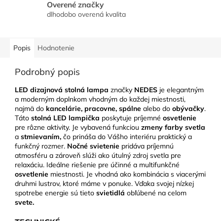
Overené značky
dlhodobo overená kvalita
Popis
Hodnotenie
Podrobný popis
LED dizajnová stolná lampa
značky
NEDES
je elegantným
a moderným doplnkom vhodným do každej miestnosti,
najmä do
kancelárie,
pracovne, spálne
alebo do
obývačky
.
Táto
stolná LED lampička
poskytuje príjemné
osvetlenie
pre rôzne aktivity. Je vybavená funkciou
zmeny farby svetla
a
stmievaním,
čo prináša do Vášho interiéru praktický a
funkčný rozmer.
Nočné svietenie
pridáva príjemnú
atmosféru a zároveň slúži ako útulný zdroj svetla pre
relaxáciu. Ideálne riešenie pre účinné a multifunkčné
osvetlenie
miestnosti. Je vhodná ako kombinácia s viacerými
druhmi lustrov, ktoré máme v ponuke. Vďaka svojej nízkej
spotrebe energie sú tieto
svietidlá
obľúbené na celom
svete.