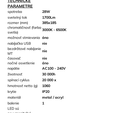
TECHNICKÉ
PARAMETRE
spotreba
28W
svetelný tok
1700Lm
rozmer (mm)
385x185
chromatičnosť (farba
3000K - 6500K
svetla)
možnosť stmievania
áno
nabíjačka USB
nie
bezdrôtové nabíjanie
nie
MT
časovač
nie
nočné osvetlenie
áno
napätie
AC100 - 240V
životnosť
30 000h
spínací cyklus
20 000 x
hmotnosť netto (g)
1060
krytie
IP20
materiál
metal / acryl
balenie
1
LED sú