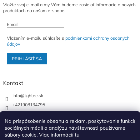
Vložte svoj e-mail a my Vám budeme zasielať informácie o nových
produktoch na našom e-shope.
Email
Vložením e-mailu súhlasíte s
podmienkami ochrany osobných
údajov
PRIHLÁSIŤ SA
Kontakt
info
@
lightee.sk
+421908134795
lightee.sk
Na prispôsobenie obsahu a reklám, poskytovanie funkcií
lightee.sk
sociálnych médií a analýzu návštevnosti používame
súbory cookie. Viac informácií
tu
.