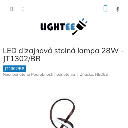
Prejsť
NÁKU
na
obsah
KOŠÍK
LED dizajnová stolná lampa 28W -
JT1302/BR
JT1302/BR
Priemerné
Neohodnotené
Podrobnosti hodnotenia
Značka:
NEDES
hodnotenie
produktu
je
0,0
z
5
hviezdičiek.