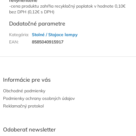
nevymeniteľné
-cena produktu zahŕňa recyklačný poplatok v hodnote 0,10€
bez DPH (0,12€ s DPH)
Dodatočné parametre
Kategória
:
Stolné / Stojace lampy
EAN
:
8585040915917
Z
á
p
ä
Informácie pre vás
t
Obchodné podmienky
i
e
Podmienky ochrany osobných údajov
Reklamačný protokol
Odoberať newsletter