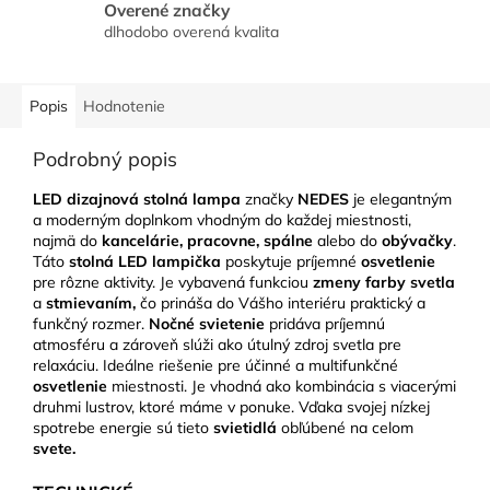
Overené značky
dlhodobo overená kvalita
Popis
Hodnotenie
Podrobný popis
LED dizajnová stolná lampa
značky
NEDES
je elegantným
a moderným doplnkom vhodným do každej miestnosti,
najmä do
kancelárie,
pracovne, spálne
alebo do
obývačky
.
Táto
stolná LED lampička
poskytuje príjemné
osvetlenie
pre rôzne aktivity. Je vybavená funkciou
zmeny farby svetla
a
stmievaním,
čo prináša do Vášho interiéru praktický a
funkčný rozmer.
Nočné svietenie
pridáva príjemnú
atmosféru a zároveň slúži ako útulný zdroj svetla pre
relaxáciu. Ideálne riešenie pre účinné a multifunkčné
osvetlenie
miestnosti. Je vhodná ako kombinácia s viacerými
druhmi lustrov, ktoré máme v ponuke. Vďaka svojej nízkej
spotrebe energie sú tieto
svietidlá
obľúbené na celom
svete.