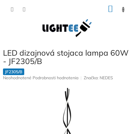
Prejsť
NÁKU
na
obsah
KOŠÍK
LED dizajnová stojaca lampa 60W
- JF2305/B
JF2305/B
Priemerné
Neohodnotené
Podrobnosti hodnotenia
Značka:
NEDES
hodnotenie
produktu
je
0,0
z
5
hviezdičiek.