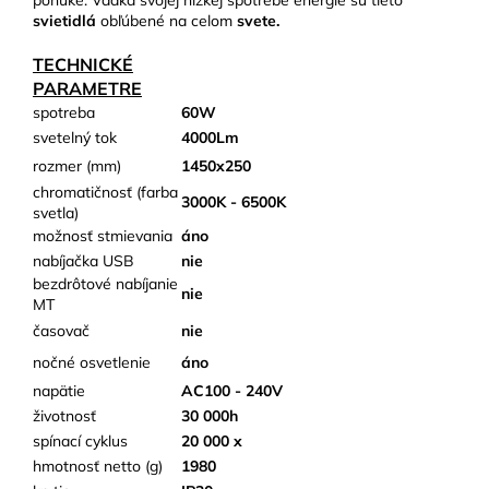
ponuke. Vďaka svojej nízkej spotrebe energie sú tieto
svietidlá
obľúbené na celom
svete.
TECHNICKÉ
PARAMETRE
spotreba
60W
svetelný tok
4000Lm
rozmer (mm)
1450x250
chromatičnosť (farba
3000K - 6500K
svetla)
možnosť stmievania
áno
nabíjačka USB
nie
bezdrôtové nabíjanie
nie
MT
časovač
nie
nočné osvetlenie
áno
napätie
AC100 - 240V
životnosť
30 000h
spínací cyklus
20 000 x
hmotnosť netto (g)
1980