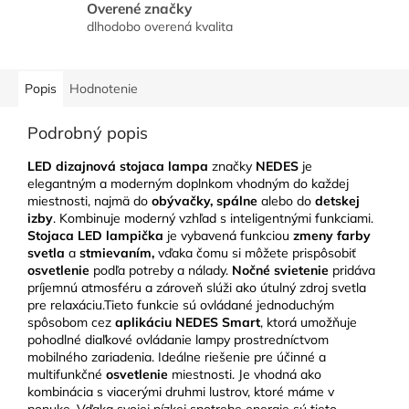
Overené značky
dlhodobo overená kvalita
Popis
Hodnotenie
Podrobný popis
LED dizajnová stojaca lampa
značky
NEDES
je
elegantným a moderným doplnkom vhodným do každej
miestnosti, najmä do
obývačky, spálne
alebo do
detskej
izby
. Kombinuje moderný vzhľad s inteligentnými funkciami.
Stojaca LED lampička
je vybavená funkciou
zmeny farby
svetla
a
stmievaním,
vďaka čomu si môžete prispôsobiť
osvetlenie
podľa potreby a nálady.
Nočné svietenie
pridáva
príjemnú atmosféru a zároveň slúži ako útulný zdroj svetla
pre relaxáciu.Tieto funkcie sú ovládané jednoduchým
spôsobom cez
aplikáciu NEDES Smart
, ktorá umožňuje
pohodlné diaľkové ovládanie lampy prostredníctvom
mobilného zariadenia. Ideálne riešenie pre účinné a
multifunkčné
osvetlenie
miestnosti. Je vhodná ako
kombinácia s viacerými druhmi lustrov, ktoré máme v