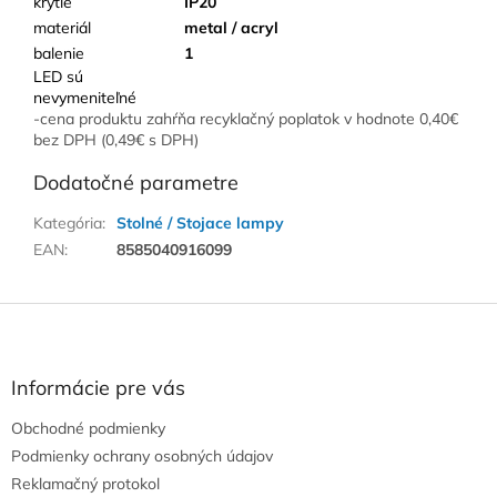
krytie
IP20
materiál
metal / acryl
balenie
1
LED sú
nevymeniteľné
-cena produktu zahŕňa recyklačný poplatok v hodnote 0,40€
bez DPH (0,49€ s DPH)
Dodatočné parametre
Kategória
:
Stolné / Stojace lampy
EAN
:
8585040916099
Z
á
p
ä
Informácie pre vás
t
Obchodné podmienky
i
e
Podmienky ochrany osobných údajov
Reklamačný protokol