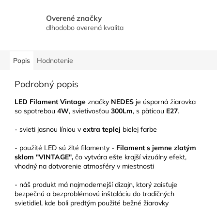
Overené značky
dlhodobo overená kvalita
Popis
Hodnotenie
Podrobný popis
LED Filament Vintage
značky
NEDES
je úsporná žiarovka
so spotrebou
4W
, svietivosťou
300Lm
, s päticou
E27
.
- svieti jasnou líniou v
extra teplej
bielej farbe
- použité LED sú žlté filamenty -
Filament s jemne zlatým
sklom "VINTAGE",
čo vytvára ešte krajší vizuálny efekt,
vhodný na dotvorenie atmosféry v miestnosti
- náš produkt má najmodernejší dizajn, ktorý zaisťuje
bezpečnú a bezproblémovú inštaláciu do tradičných
svietidiel, kde boli predtým použité bežné žiarovky