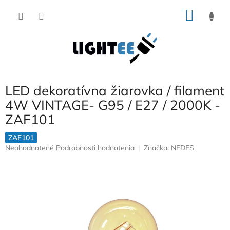
Prejsť
NÁKU
na
obsah
KOŠÍK
LED dekoratívna žiarovka / filament
4W VINTAGE- G95 / E27 / 2000K -
ZAF101
ZAF101
Priemerné
Neohodnotené
Podrobnosti hodnotenia
Značka:
NEDES
hodnotenie
produktu
je
0,0
z
5
hviezdičiek.