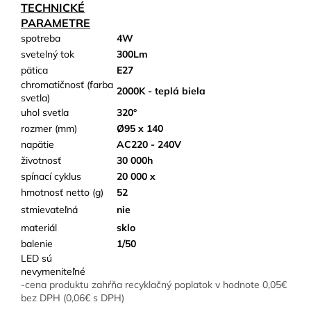
TECHNICKÉ
PARAMETRE
spotreba
4W
svetelný tok
300Lm
pätica
E27
chromatičnosť (farba
2000K - teplá biela
svetla)
uhol svetla
320°
rozmer (mm)
Ø95 x 140
napätie
AC220 - 240V
životnosť
30 000h
spínací cyklus
20 000 x
hmotnosť netto (g)
52
stmievateľná
nie
materiál
sklo
balenie
1/50
LED sú
nevymeniteľné
-cena produktu zahŕňa recyklačný poplatok v hodnote 0,05€
bez DPH (0,06€ s DPH)