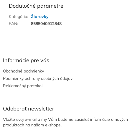
Dodatočné parametre
Kategória
:
Žiarovky
EAN
:
8585040912848
Z
á
p
ä
Informácie pre vás
t
Obchodné podmienky
i
e
Podmienky ochrany osobných údajov
Reklamačný protokol
Odoberať newsletter
Vložte svoj e-mail a my Vám budeme zasielať informácie o nových
produktoch na našom e-shope.