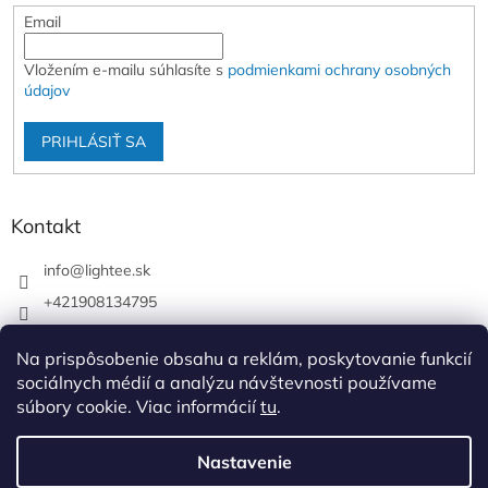
Email
Vložením e-mailu súhlasíte s
podmienkami ochrany osobných
údajov
PRIHLÁSIŤ SA
Kontakt
info
@
lightee.sk
+421908134795
lightee.sk
Na prispôsobenie obsahu a reklám, poskytovanie funkcií
lightee.sk
sociálnych médií a analýzu návštevnosti používame
súbory cookie. Viac informácií
tu
.
Vytvoril Shoptet
Nastavenie