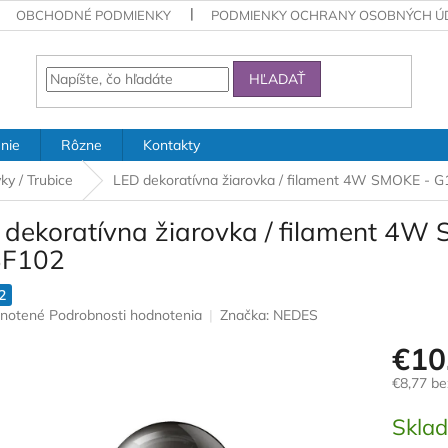
OBCHODNÉ PODMIENKY
PODMIENKY OCHRANY OSOBNÝCH Ú
HĽADAŤ
nie
Rôzne
Kontakty
ky / Trubice
LED dekoratívna žiarovka / filament 4W SMOKE - G
 dekoratívna žiarovka / filament 4W
BF102
2
rné
notené
Podrobnosti hodnotenia
Značka:
NEDES
nie
€10
u
€8,77 b
Jednotk
Skla
cena:
iek.