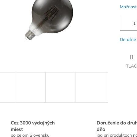
Možnosti
Detailné
TLAČ
Cez 3000 výdajných
Doručenie do dru
miest
dňa
po celom Slovensku
iba pri produktoch n