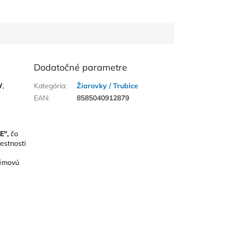
Dodatočné parametre
W
,
Kategória
:
Žiarovky / Trubice
EAN
:
8585040912879
E",
čo
estnosti
lémovú