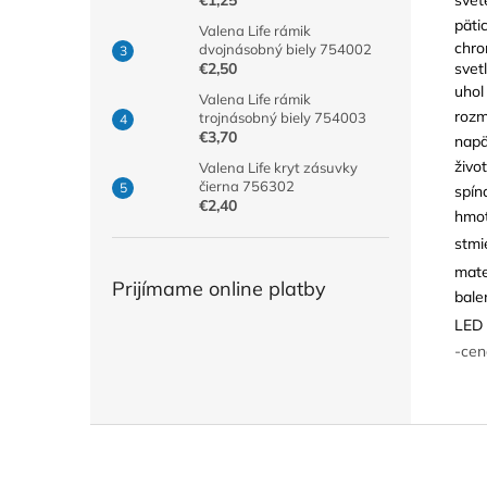
€1,25
päti
Valena Life rámik
chro
dvojnásobný biely 754002
svetl
€2,50
uhol
Valena Life rámik
rozm
trojnásobný biely 754003
€3,70
napä
živo
Valena Life kryt zásuvky
čierna 756302
spín
€2,40
hmot
stmi
mate
Prijímame online platby
bale
LED 
-cen
Z
á
p