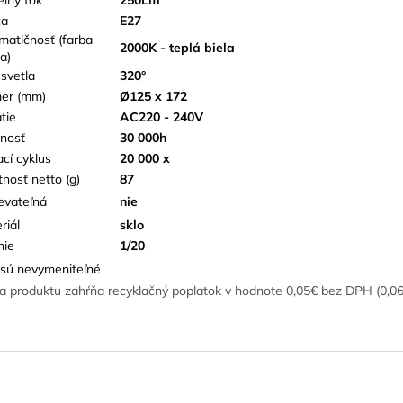
ca
E27
matičnosť (farba
2000K - teplá biela
a)
 svetla
320°
er (mm)
Ø125 x 172
tie
AC220 - 240V
tnosť
30 000h
ací cyklus
20 000 x
nosť netto (g)
87
evateľná
nie
riál
sklo
nie
1/20
sú nevymeniteľné
a produktu zahŕňa recyklačný poplatok v hodnote 0,05€ bez DPH (0,0