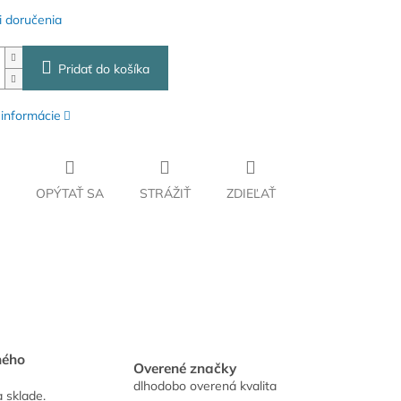
 doručenia
Pridať do košíka
 informácie
OPÝTAŤ SA
STRÁŽIŤ
ZDIEĽAŤ
hého
Overené značky
dlhodobo overená kvalita
a sklade.