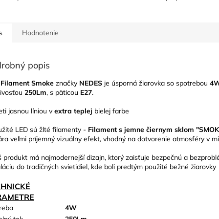
s
Hodnotenie
robný popis
 Filament Smoke
značky
NEDES
je úsporná žiarovka so spotrebou
4
tivosťou
250Lm
, s päticou
E27
.
eti jasnou líniou v
extra teplej
bielej farbe
užité LED sú žlté filamenty -
Filament s jemne čiernym sklom "SMOK
ára veľmi príjemný vizuálny efekt, vhodný na dotvorenie atmosféry v mi
š produkt má najmodernejší dizajn, ktorý zaisťuje bezpečnú a bezprob
aláciu do tradičných svietidiel, kde boli predtým použité bežné žiarovky
CHNICKÉ
RAMETRE
reba
4W
elný tok
250Lm