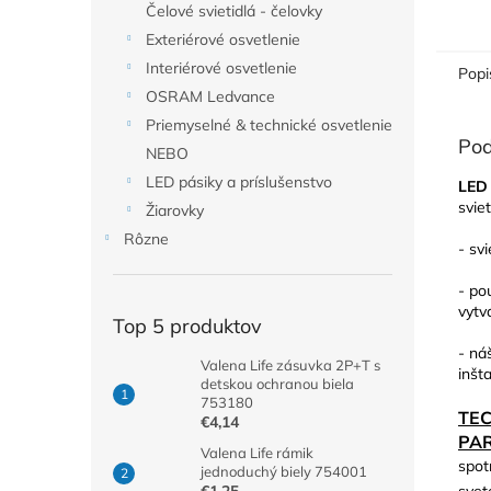
Čelové svietidlá - čelovky
Exteriérové osvetlenie
Interiérové osvetlenie
Popi
OSRAM Ledvance
Priemyselné & technické osvetlenie
Pod
NEBO
LED pásiky a príslušenstvo
LED
svie
Žiarovky
Rôzne
- svi
- po
vytv
Top 5 produktov
- ná
Valena Life zásuvka 2P+T s
inšt
detskou ochranou biela
753180
TE
€4,14
PA
Valena Life rámik
spot
jednoduchý biely 754001
svet