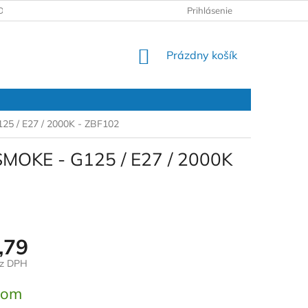
DAJOV
REKLAMAČNÝ PROTOKOL
Prihlásenie
NÁKUPNÝ
Prázdny košík
KOŠÍK
125 / E27 / 2000K - ZBF102
 SMOKE - G125 / E27 / 2000K
,79
ez DPH
ová
dom