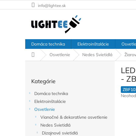
Prejsť
info@lightee.sk
na
obsah
Domáca technika
Elektroinštalácie
Osvetle
Domov
Osvetlenie
Nedes Svietidlá
Žiarov
B
LED
o
Preskočiť
č
- Z
Kategórie
kategórie
n
ý
ZBF10
Domáca technika
Prieme
Neohod
p
hodnote
Elektroinštalácie
a
produkt
Osvetlenie
n
je
e
Vianočné & dekoratívne osvetlenie
0,0
l
z
Nedes Svietidlá
5
Dizajnové svietidlá
hviezdič