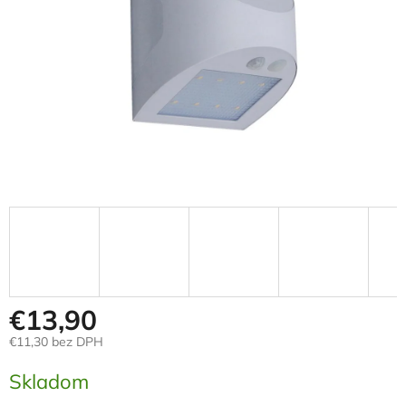
€13,90
€11,30 bez DPH
Jednotková
Skladom
cena: