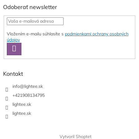
Odoberať newsletter
Vložením e-mailu súhlasíte s
podmienkami ochrany osobných
údajov
PRIHLÁSIŤ
SA
Kontakt
info
@
lightee.sk
+421908134795
lightee.sk
lightee.sk
Vytvoril Shoptet