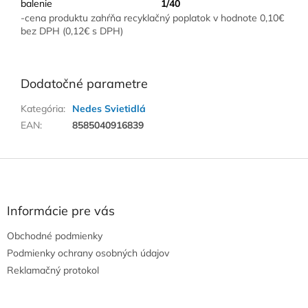
balenie
1/40
-cena produktu zahŕňa recyklačný poplatok v hodnote 0,10€
bez DPH (0,12€ s DPH)
Dodatočné parametre
Kategória
:
Nedes Svietidlá
EAN
:
8585040916839
Z
á
p
ä
Informácie pre vás
t
Obchodné podmienky
i
e
Podmienky ochrany osobných údajov
Reklamačný protokol