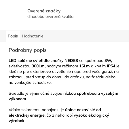
Overené značky
dlhodobo overená kvalita
Popis
Hodnotenie
Podrobný popis
LED solárne svietidlo
značky
NEDES
so spotrebou
3W,
svietivosťou
300Lm,
nočným režimom
15Lm
a krytím
IP54
je
ideálne pre exteriérové osvetlenie napr. pred vašu garáž, na
záhradu, pred vstup do domu, do altánku, na fasádu alebo
na vonkajšie schodisko.
Svietidlo je výnimočné svojou
nízkou spotrebou
a
vysokým
výkonom
.
Vďaka solárnemu napájaniu je
úplne nezávislé od
elektrickej energie
, čo z neho robí
vysoko ekologický
výrobok
.