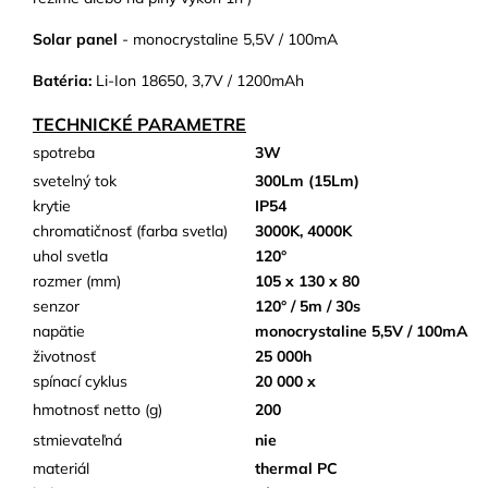
Solar panel
- monocrystaline 5,5V / 100mA
Batéria:
Li-Ion 18650, 3,7V / 1200mAh
TECHNICKÉ PARAMETRE
spotreba
3
W
svetelný tok
300Lm (15Lm)
krytie
IP54
chromatičnosť (farba svetla)
3000K, 4000K
uhol svetla
120°
rozmer (mm)
105 x 130 x 80
senzor
120° / 5m / 30s
napätie
monocrystaline 5,5V / 100mA
životnosť
25 000h
spínací cyklus
20 000 x
hmotnosť netto (g)
200
stmievateľná
nie
materiál
thermal PC