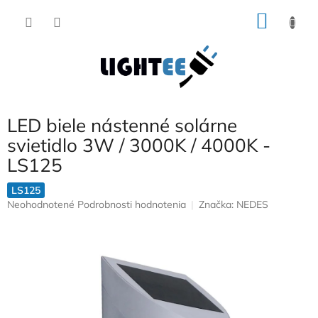
Prejsť
NÁKU
na
obsah
KOŠÍK
LED biele nástenné solárne
svietidlo 3W / 3000K / 4000K -
LS125
LS125
Priemerné
Neohodnotené
Podrobnosti hodnotenia
Značka:
NEDES
hodnotenie
produktu
je
0,0
z
5
hviezdičiek.