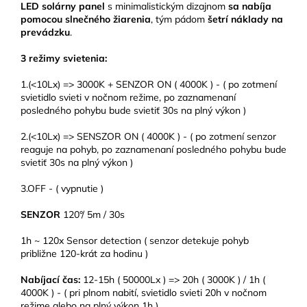
LED solárny panel
s minimalistickým dizajnom
sa nabíja
pomocou slnečného žiarenia
, tým pádom
šetrí náklady na
prevádzku
.
3 režimy svietenia:
1.(<10Lx) => 3000K + SENZOR ON ( 4000K ) - ( po zotmení
svietidlo svieti v nočnom režime, po zaznamenaní
posledného pohybu bude svietiť 30s na plný výkon )
2.(<10Lx) => SENSZOR ON ( 4000K ) - ( po zotmení senzor
reaguje na pohyb, po zaznamenaní posledného pohybu bude
svietiť 30s na plný výkon )
3.OFF - ( vypnutie )
SENZOR
120°/ 5m / 30s
1h ~ 120x Sensor detection ( senzor detekuje pohyb
približne 120-krát za hodinu )
Nabíjací čas:
12-15h ( 50000Lx ) => 20h ( 3000K ) / 1h (
4000K ) - ( pri plnom nabití, svietidlo svieti 20h v nočnom
režime alebo na plný výkon 1h )