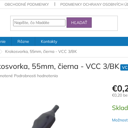
OBCHODNÉ PODMIENKY
PODMIENKY OCHRANY OSOBNÝCH Ú
HĽADAŤ
nie
Rôzne
Kontakty
Krokosvorka, 55mm, čierna - VCC 3/BK
kosvorka, 55mm, čierna - VCC 3/BK
VC
rné
notené
Podrobnosti hodnotenia
nie
€0,
u
€0,20 b
Jednotk
Skla
cena:
iek.
Možnosti