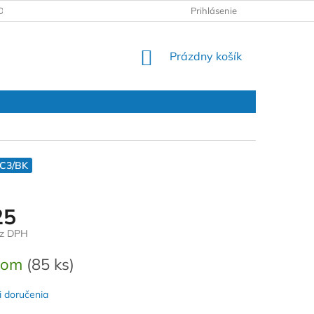
DAJOV
REKLAMAČNÝ PROTOKOL
Prihlásenie
NÁKUPNÝ
Prázdny košík
KOŠÍK
C3/BK
25
ez DPH
ová
dom
(85 ks)
 doručenia