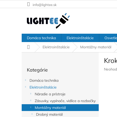
Prejsť
info@lightee.sk
na
obsah
Domáca technika
Elektroinštalácie
Osvetle
Domov
Elektroinštalácie
Montážny materiál
B
Kro
o
Preskočiť
č
Prieme
Kategórie
Neohod
kategórie
n
hodnote
ý
produkt
Domáca technika
p
je
Elektroinštalácie
a
0,0
z
Náradie a prístroje
n
5
e
Zásuvky, vypínače, vidlice a rozbočky
hviezdič
l
Montážny materiál
Drobný materiál