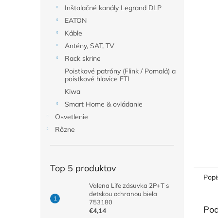
Inštalačné kanály Legrand DLP
EATON
Káble
Antény, SAT, TV
Rack skrine
Poistkové patróny (Flink / Pomalá) a
poistkové hlavice ETI
Kiwa
Smart Home & ovládanie
Osvetlenie
Rôzne
Top 5 produktov
Popi
Valena Life zásuvka 2P+T s
detskou ochranou biela
753180
Pod
€4,14