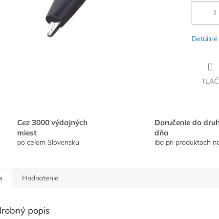
Detailné
TLAČ
Cez 3000 výdajných
Doručenie do dru
miest
dňa
po celom Slovensku
iba pri produktoch n
s
Hodnotenie
robný popis