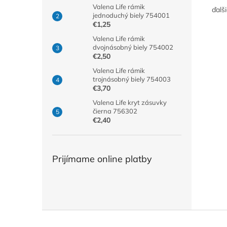
Valena Life rámik
ďalš
jednoduchý biely 754001
€1,25
Valena Life rámik
dvojnásobný biely 754002
€2,50
Valena Life rámik
trojnásobný biely 754003
€3,70
Valena Life kryt zásuvky
čierna 756302
€2,40
Prijímame online platby
Z
á