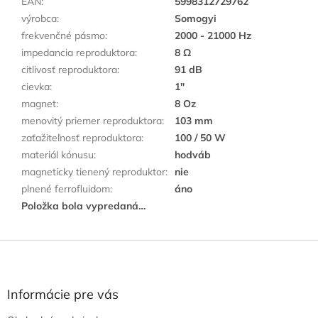
EAN
:
5998312729762
výrobca
:
Somogyi
frekvenčné pásmo
:
2000 - 21000 Hz
impedancia reproduktora
:
8 Ω
citlivosť reproduktora
:
91 dB
cievka
:
1"
magnet
:
8 Oz
menovitý priemer reproduktora
:
103 mm
zaťažiteľnosť reproduktora
:
100 / 50 W
materiál kónusu
:
hodváb
magneticky tienený reproduktor
:
nie
plnené ferrofluidom
:
áno
Položka bola vypredaná…
Z
á
p
ä
Informácie pre vás
t