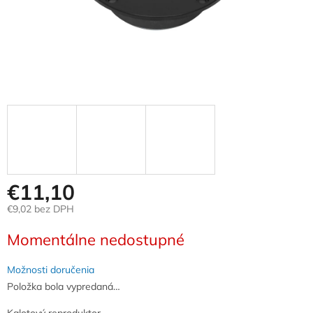
€11,10
€9,02 bez DPH
Jednotková
Momentálne nedostupné
cena:
Možnosti doručenia
Položka bola vypredaná…