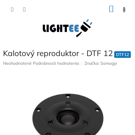
Prejsť
NÁKU
na
obsah
KOŠÍK
Kalotový reproduktor - DTF 12
DTF12
Priemerné
Neohodnotené
Podrobnosti hodnotenia
Značka:
Somogyi
hodnotenie
produktu
je
0,0
z
5
hviezdičiek.