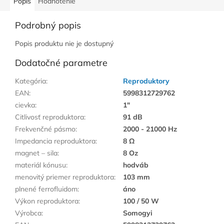
Popis
Hodnotenie
Podrobný popis
Popis produktu nie je dostupný
Dodatočné parametre
Kategória
:
Reproduktory
EAN
:
5998312729762
cievka
:
1"
Citlivosť reproduktora
:
91 dB
Frekvenčné pásmo
:
2000 - 21000 Hz
Impedancia reproduktora
:
8 Ω
magnet – sila
:
8 Oz
materiál kónusu
:
hodváb
menovitý priemer reproduktora
:
103 mm
plnené ferrofluidom
:
áno
Výkon reproduktora
:
100 / 50 W
Výrobca
:
Somogyi