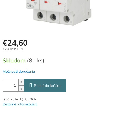
€24,60
€20 bez DPH
Jednotková
Skladom
(81 ks)
cena:
Možnosti doručenia
Pridať do košíka
Istič 25A/3P/B, 10kA.
Detailné informácie