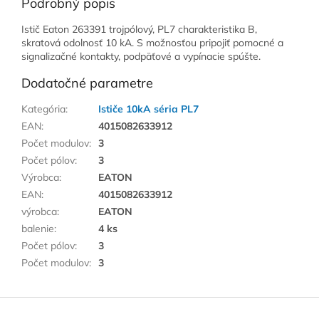
Podrobný popis
Istič Eaton 263391 trojpólový, PL7 charakteristika B,
skratová odolnosť 10 kA. S možnosťou pripojiť pomocné a
signalizačné kontakty, podpäťové a vypínacie spúšte.
Dodatočné parametre
Kategória
:
Ističe 10kA séria PL7
EAN
:
4015082633912
Počet modulov
:
3
Počet pólov
:
3
Výrobca
:
EATON
EAN
:
4015082633912
výrobca
:
EATON
balenie
:
4 ks
Počet pólov
:
3
Počet modulov
:
3
Z