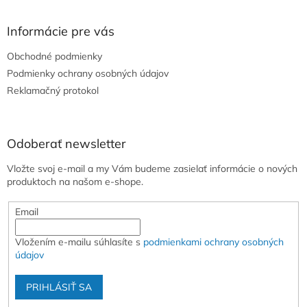
á
p
ä
Informácie pre vás
t
Obchodné podmienky
i
e
Podmienky ochrany osobných údajov
Reklamačný protokol
Odoberať newsletter
Vložte svoj e-mail a my Vám budeme zasielať informácie o nových
produktoch na našom e-shope.
Email
Vložením e-mailu súhlasíte s
podmienkami ochrany osobných
údajov
PRIHLÁSIŤ SA