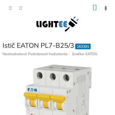
Prejsť
NÁKU
na
obsah
KOŠÍK
Istič EATON PL7-B25/3
263391
Priemerné
Neohodnotené
Podrobnosti hodnotenia
Značka:
EATON
hodnotenie
produktu
je
0,0
z
5
hviezdičiek.