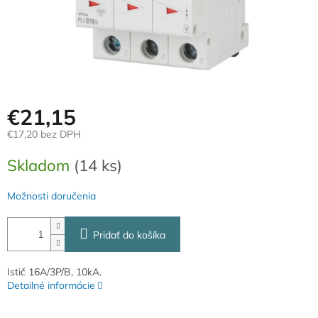
€21,15
€17,20 bez DPH
Jednotková
Skladom
(14 ks)
cena:
Možnosti doručenia
Pridať do košíka
Istič 16A/3P/B, 10kA.
Detailné informácie