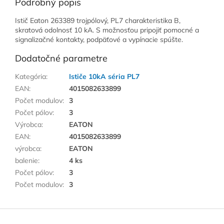
Podrobný popis
Istič Eaton 263389 trojpólový, PL7 charakteristika B,
skratová odolnosť 10 kA. S možnosťou pripojiť pomocné a
signalizačné kontakty, podpäťové a vypínacie spúšte.
Dodatočné parametre
Kategória
:
Ističe 10kA séria PL7
EAN
:
4015082633899
Počet modulov
:
3
Počet pólov
:
3
Výrobca
:
EATON
EAN
:
4015082633899
výrobca
:
EATON
balenie
:
4 ks
Počet pólov
:
3
Počet modulov
:
3
Z