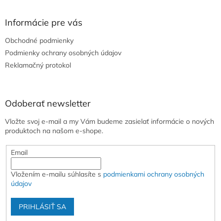
á
p
ä
Informácie pre vás
t
Obchodné podmienky
i
e
Podmienky ochrany osobných údajov
Reklamačný protokol
Odoberať newsletter
Vložte svoj e-mail a my Vám budeme zasielať informácie o nových
produktoch na našom e-shope.
Email
Vložením e-mailu súhlasíte s
podmienkami ochrany osobných
údajov
PRIHLÁSIŤ SA