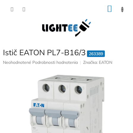
Prejsť
NÁKU
na
obsah
KOŠÍK
Istič EATON PL7-B16/3
263389
Priemerné
Neohodnotené
Podrobnosti hodnotenia
Značka:
EATON
hodnotenie
produktu
je
0,0
z
5
hviezdičiek.