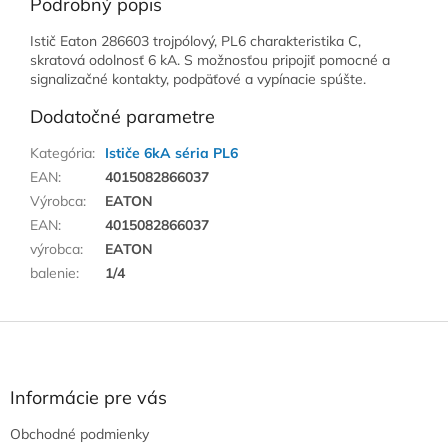
Podrobný popis
Istič Eaton 286603 trojpólový, PL6 charakteristika C,
skratová odolnosť 6 kA. S možnosťou pripojiť pomocné a
signalizačné kontakty, podpäťové a vypínacie spúšte.
Dodatočné parametre
Kategória
:
Ističe 6kA séria PL6
EAN
:
4015082866037
Výrobca
:
EATON
EAN
:
4015082866037
výrobca
:
EATON
balenie
:
1/4
Z
á
p
ä
Informácie pre vás
t
Obchodné podmienky
i