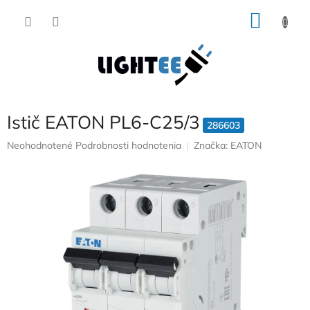
Prejsť
NÁKU
na
obsah
KOŠÍK
Istič EATON PL6-C25/3
286603
Priemerné
Neohodnotené
Podrobnosti hodnotenia
Značka:
EATON
hodnotenie
produktu
je
0,0
z
5
hviezdičiek.