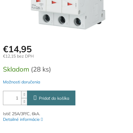
€14,95
€12,15 bez DPH
Jednotková
Skladom
(28 ks)
cena:
Možnosti doručenia
Pridať do košíka
Istič 25A/3P/C, 6kA.
Detailné informácie