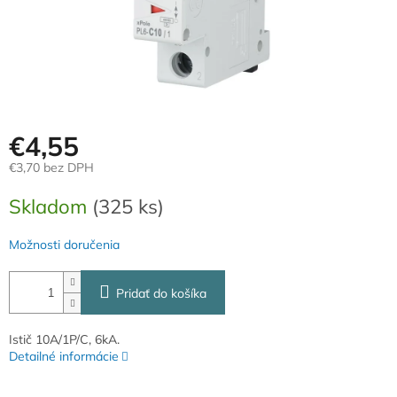
€4,55
€3,70 bez DPH
Jednotková
Skladom
(325 ks)
cena:
Možnosti doručenia
Pridať do košíka
Istič 10A/1P/C, 6kA.
Detailné informácie