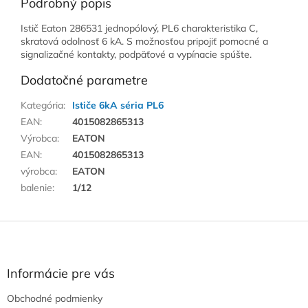
Podrobný popis
Istič Eaton 286531 jednopólový, PL6 charakteristika C,
skratová odolnosť 6 kA. S možnosťou pripojiť pomocné a
signalizačné kontakty, podpäťové a vypínacie spúšte.
Dodatočné parametre
Kategória
:
Ističe 6kA séria PL6
EAN
:
4015082865313
Výrobca
:
EATON
EAN
:
4015082865313
výrobca
:
EATON
balenie
:
1/12
Z
á
p
ä
Informácie pre vás
t
Obchodné podmienky
i