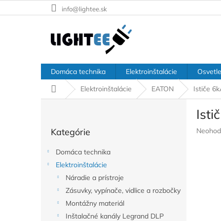
Prejsť
info@lightee.sk
na
obsah
Domáca technika
Elektroinštalácie
Osvetle
Domov
Elektroinštalácie
EATON
Ističe 6
B
Ist
o
Preskočiť
č
Prieme
Kategórie
Neohod
kategórie
n
hodnote
ý
produkt
Domáca technika
p
je
Elektroinštalácie
a
0,0
z
Náradie a prístroje
n
5
e
Zásuvky, vypínače, vidlice a rozbočky
hviezdič
l
Montážny materiál
Inštalačné kanály Legrand DLP