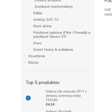
Pod
Zvodiče prepätia
Zvonkové trasformátory
Isti
Káble
možn
Antény, SAT, TV
Rack skrine
Poistkové patróny (Flink / Pomalá) a
poistkové hlavice ETI
Kiwa
Smart Home & ovládanie
Osvetlenie
Rôzne
Top 5 produktov
Valena Life zásuvka 2P+T s
detskou ochranou biela
753180
€4,14
Valena Life rámik