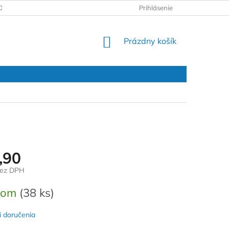
DAJOV
REKLAMAČNÝ PROTOKOL
Prihlásenie
NÁKUPNÝ
Prázdny košík
KOŠÍK
,90
bez DPH
ová
dom
(38 ks)
 doručenia