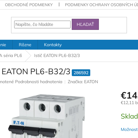
OBCHODNÉ PODMIENKY
PODMIENKY OCHRANY OSOBNÝCH Ú
HĽADAŤ
nie
Rôzne
Kontakty
kA séria PL6
Istič EATON PL6-B32/3
ič EATON PL6-B32/3
286592
rné
notené
Podrobnosti hodnotenia
Značka:
EATON
nie
€14
u
€12,11 
Jednotk
Skla
cena:
iek.
Možnosti