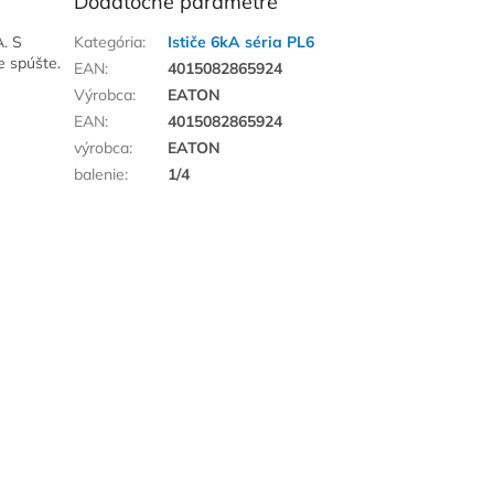
Dodatočné parametre
A. S
Kategória
:
Ističe 6kA séria PL6
e spúšte.
EAN
:
4015082865924
Výrobca
:
EATON
EAN
:
4015082865924
výrobca
:
EATON
balenie
:
1/4