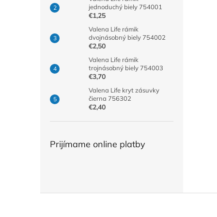
jednoduchý biely 754001
€1,25
Valena Life rámik
dvojnásobný biely 754002
€2,50
Valena Life rámik
trojnásobný biely 754003
€3,70
Valena Life kryt zásuvky
čierna 756302
€2,40
Prijímame online platby
Z
á