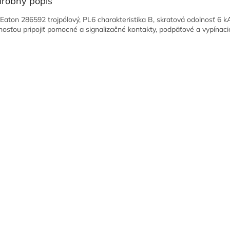
robný popis
č Eaton 286592 trojpólový, PL6 charakteristika B, skratová odolnosť 6 k
osťou pripojiť pomocné a signalizačné kontakty, podpäťové a vypínaci