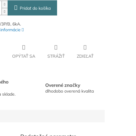
Pridať do košíka
/3P/B, 6kA.
 informácie
OPÝTAŤ SA
STRÁŽIŤ
ZDIEĽAŤ
hého
Overené značky
dlhodobo overená kvalita
a sklade.