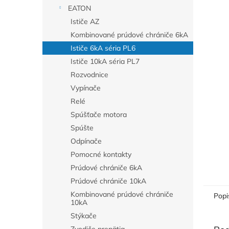
EATON
Ističe AZ
Kombinované prúdové chrániče 6kA
Ističe 6kA séria PL6
Ističe 10kA séria PL7
Rozvodnice
Vypínače
Relé
Spúšťače motora
Spúšte
Odpínače
Pomocné kontakty
Prúdové chrániče 6kA
Prúdové chrániče 10kA
Kombinované prúdové chrániče
Popi
10kA
Stýkače