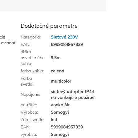
Dodatočné parametre
cie
Kategória
:
Sieťové 230V
 ovládať
EAN
:
5999084957339
dĺžka
osvetleného
9,5m
kábla
:
farba kábla
:
zelená
Farba
multicolor
svetla
:
sieťový adaptér IP44
Napájanie
:
na vonkajšie použitie
použitie
:
vonkajšie
Výrobca
:
Somogyi
Zdroj svetla
:
led
EAN
:
5999084957339
výrobca
:
Somogyi