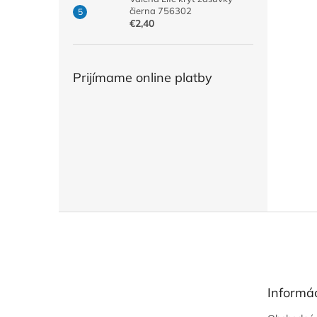
čierna 756302
€2,40
Prijímame online platby
Z
á
p
ä
t
Informác
i
e