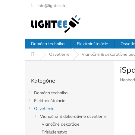
Prejsť
info@lightee.sk
na
obsah
Domáca technika
Elektroinštalácie
Osvetle
Domov
Osvetlenie
Vianočné & dekoratívne osv
B
iSpa
o
Preskočiť
č
Prieme
Kategórie
Neohod
kategórie
n
hodnote
ý
produkt
Domáca technika
p
je
Elektroinštalácie
a
0,0
z
Osvetlenie
n
5
e
Vianočné & dekoratívne osvetlenie
hviezdič
l
Vianočné dekorácie
Príslušenstvo