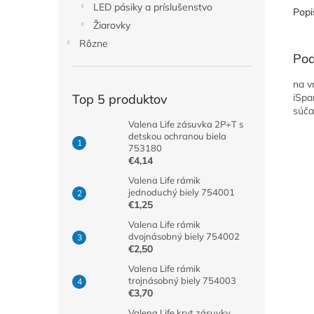
LED pásiky a príslušenstvo
Popi
Žiarovky
Rôzne
Pod
na v
iSpa
Top 5 produktov
súč
Valena Life zásuvka 2P+T s
detskou ochranou biela
753180
€4,14
Valena Life rámik
jednoduchý biely 754001
€1,25
Valena Life rámik
dvojnásobný biely 754002
€2,50
Valena Life rámik
trojnásobný biely 754003
€3,70
Valena Life kryt zásuvky