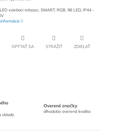
 LED svietiaci reťazec, SMART, RGB, 96 LED, IP44 -
6V
 informácie
OPÝTAŤ SA
STRÁŽIŤ
ZDIEĽAŤ
hého
Overené značky
dlhodobo overená kvalita
a sklade.