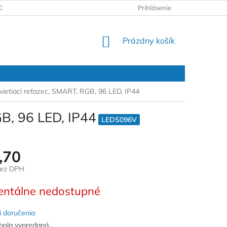
DAJOV
REKLAMAČNÝ PROTOKOL
Prihlásenie
NÁKUPNÝ
Prázdny košík
KOŠÍK
vietiaci reťazec, SMART, RGB, 96 LED, IP44
GB, 96 LED, IP44
LEDS096V
,70
bez DPH
ová
ntálne nedostupné
 doručenia
bola vypredaná…