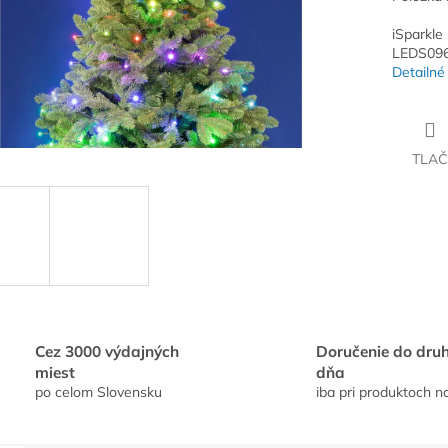
iSparkle
LEDS09
Detailné
TLAČ
Cez 3000 výdajných
Doručenie do dru
miest
dňa
po celom Slovensku
iba pri produktoch n