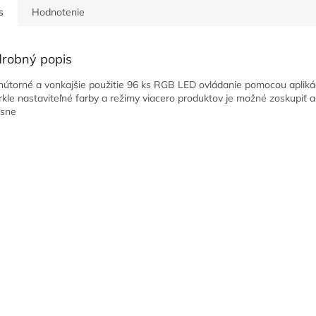
s
Hodnotenie
robný popis
nútorné a vonkajšie použitie 96 ks RGB LED ovládanie pomocou apliká
rkle nastaviteľné farby a režimy viacero produktov je možné zoskupiť a
asne