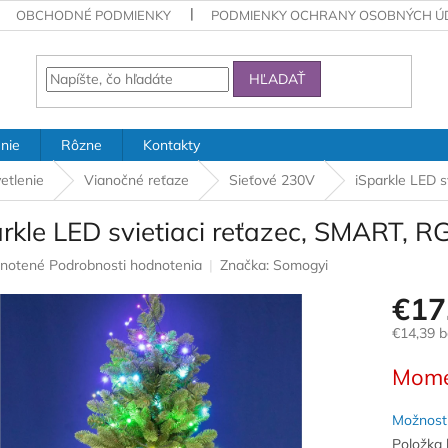
OBCHODNÉ PODMIENKY
PODMIENKY OCHRANY OSOBNÝCH Ú
HĽADAŤ
nie
Rôzne
Kontakty
etlenie
Vianočné reťaze
Sieťové 230V
iSparkle LED s
rkle LED svietiaci reťazec, SMART, R
rné
notené
Podrobnosti hodnotenia
Značka:
Somogyi
nie
€17
u
€14,39 
Jednotk
Mome
cena:
iek.
Možnosti
Položka 