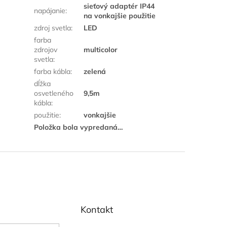
sieťový adaptér IP44
napájanie
:
na vonkajšie použitie
zdroj svetla
:
LED
farba
zdrojov
multicolor
svetla
:
farba kábla
:
zelená
dĺžka
osvetleného
9,5m
kábla
:
použitie
:
vonkajšie
Položka bola vypredaná…
Kontakt