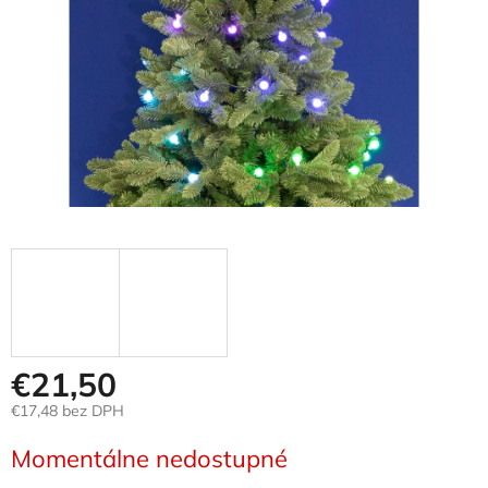
€21,50
€17,48 bez DPH
Jednotková
Momentálne nedostupné
cena: