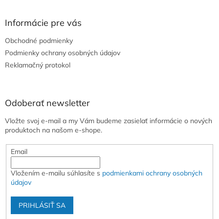
á
p
ä
Informácie pre vás
t
Obchodné podmienky
i
e
Podmienky ochrany osobných údajov
Reklamačný protokol
Odoberať newsletter
Vložte svoj e-mail a my Vám budeme zasielať informácie o nových
produktoch na našom e-shope.
Email
Vložením e-mailu súhlasíte s
podmienkami ochrany osobných
údajov
PRIHLÁSIŤ SA