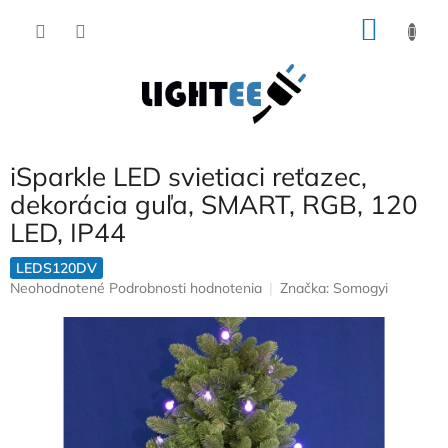
Prejsť
NÁKU
na
obsah
KOŠÍK
iSparkle LED svietiaci reťazec,
dekorácia guľa, SMART, RGB, 120
LED, IP44
LEDS120DV
Priemerné
Neohodnotené
Podrobnosti hodnotenia
Značka:
Somogyi
hodnotenie
produktu
je
0,0
z
5
hviezdičiek.