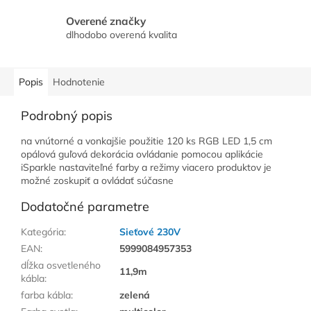
Overené značky
dlhodobo overená kvalita
Popis
Hodnotenie
Podrobný popis
na vnútorné a vonkajšie použitie 120 ks RGB LED 1,5 cm
opálová guľová dekorácia ovládanie pomocou aplikácie
iSparkle nastaviteľné farby a režimy viacero produktov je
možné zoskupiť a ovládať súčasne
Dodatočné parametre
Kategória
:
Sieťové 230V
EAN
:
5999084957353
dĺžka osvetleného
11,9m
kábla
:
farba kábla
:
zelená