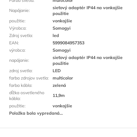
Farba svetla
:
multicolor
sieťový adaptér IP44 na vonkajšie
Napájanie
:
použitie
použitie
:
vonkajšie
Výrobca
:
Somogyi
Zdroj svetla
:
led
EAN
:
5999084957353
výrobca
:
Somogyi
sieťový adaptér IP44 na vonkajšie
napájanie
:
použitie
zdroj svetla
:
LED
farba zdrojov svetla
:
multicolor
farba kábla
:
zelená
dĺžka osvetleného
11,9m
kábla
:
použitie
:
vonkajšie
Položka bola vypredaná…
Z