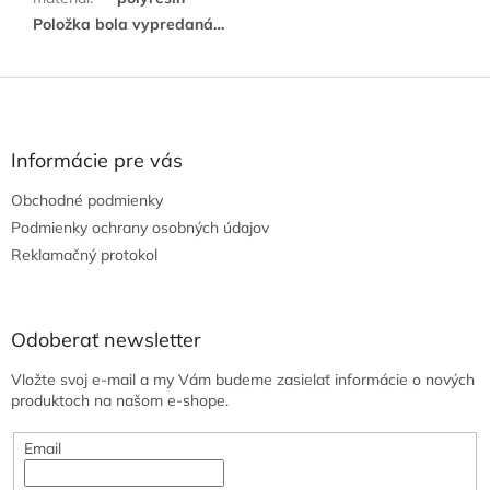
Položka bola vypredaná…
Z
á
p
ä
Informácie pre vás
t
Obchodné podmienky
i
e
Podmienky ochrany osobných údajov
Reklamačný protokol
Odoberať newsletter
Vložte svoj e-mail a my Vám budeme zasielať informácie o nových
produktoch na našom e-shope.
Email