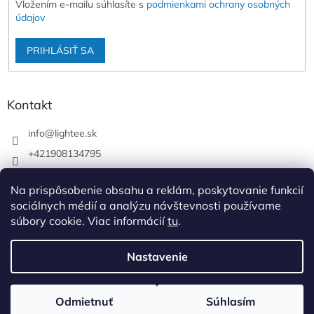
Vložením e-mailu súhlasíte s
podmienkami ochrany osobných
údajov
PRIHLÁSIŤ SA
Kontakt
info
@
lightee.sk
+421908134795
lightee.sk
Na prispôsobenie obsahu a reklám, poskytovanie funkcií
lightee.sk
sociálnych médií a analýzu návštevnosti používame
súbory cookie. Viac informácií
tu
.
Vytvoril Shoptet
Nastavenie
Copyright 2026
Lightee
. Všetky práva vyhradené.
Upraviť
Odmietnuť
Súhlasím
nastavenie cookies