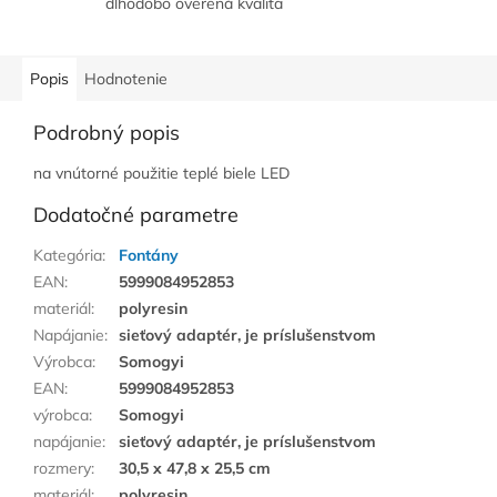
dlhodobo overená kvalita
Popis
Hodnotenie
Podrobný popis
na vnútorné použitie teplé biele LED
Dodatočné parametre
Kategória
:
Fontány
EAN
:
5999084952853
materiál
:
polyresin
Napájanie
:
sieťový adaptér, je príslušenstvom
Výrobca
:
Somogyi
EAN
:
5999084952853
výrobca
:
Somogyi
napájanie
:
sieťový adaptér, je príslušenstvom
rozmery
:
30,5 x 47,8 x 25,5 cm
materiál
:
polyresin