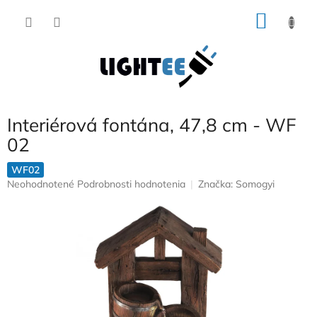
Prejsť
NÁKU
na
obsah
KOŠÍK
Interiérová fontána, 47,8 cm - WF
02
WF02
Priemerné
Neohodnotené
Podrobnosti hodnotenia
Značka:
Somogyi
hodnotenie
produktu
je
0,0
z
5
hviezdičiek.