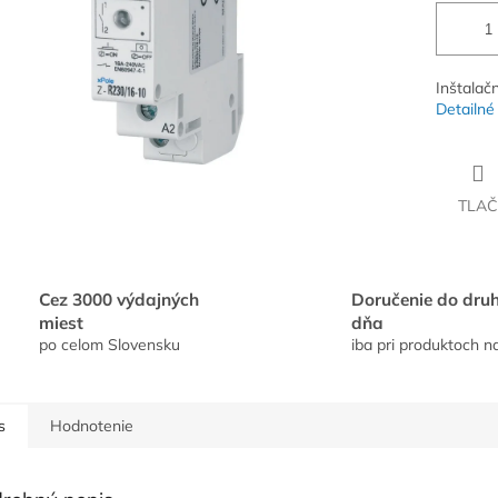
Inštalač
Detailné
TLAČ
Cez 3000 výdajných
Doručenie do dru
miest
dňa
po celom Slovensku
iba pri produktoch n
s
Hodnotenie