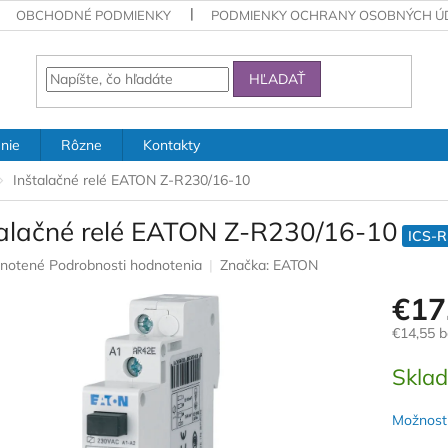
OBCHODNÉ PODMIENKY
PODMIENKY OCHRANY OSOBNÝCH Ú
HĽADAŤ
nie
Rôzne
Kontakty
Inštalačné relé EATON Z-R230/16-10
talačné relé EATON Z-R230/16-10
ICS-
rné
notené
Podrobnosti hodnotenia
Značka:
EATON
nie
€17
u
€14,55 
Jednotk
Skla
cena:
iek.
Možnosti