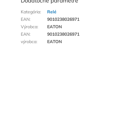
Dodatočné parametre
Kategória
:
Relé
EAN
:
9010238026971
Výrobca
:
EATON
EAN
:
9010238026971
výrobca
:
EATON