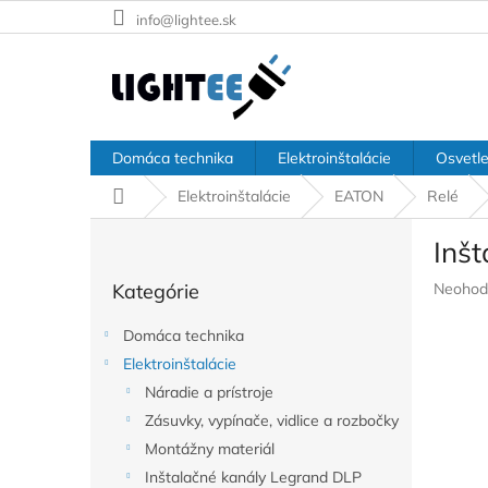
Prejsť
info@lightee.sk
na
obsah
Domáca technika
Elektroinštalácie
Osvetle
Domov
Elektroinštalácie
EATON
Relé
B
Inš
o
Preskočiť
č
Prieme
Kategórie
Neohod
kategórie
n
hodnote
ý
produkt
Domáca technika
p
je
Elektroinštalácie
a
0,0
z
Náradie a prístroje
n
5
e
Zásuvky, vypínače, vidlice a rozbočky
hviezdič
l
Montážny materiál
Inštalačné kanály Legrand DLP