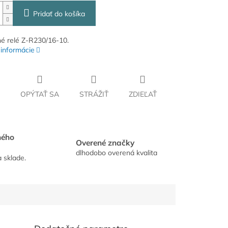
Pridať do košíka
né relé Z-R230/16-10.
 informácie
OPÝTAŤ SA
STRÁŽIŤ
ZDIEĽAŤ
hého
Overené značky
dlhodobo overená kvalita
a sklade.