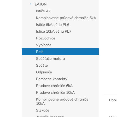
EATON
Ističe AZ
Kombinované prúdové chrániče 6kA
Ističe 6kA séria PL6
Ističe 10kA séria PL7
Rozvodnice
Vypínače
Relé
Spúšťače motora
Spúšte
Odpínače
Pomocné kontakty
Prúdové chrániče 6kA
Prúdové chrániče 10kA
Kombinované prúdové chrániče
Popi
10kA
Stýkače