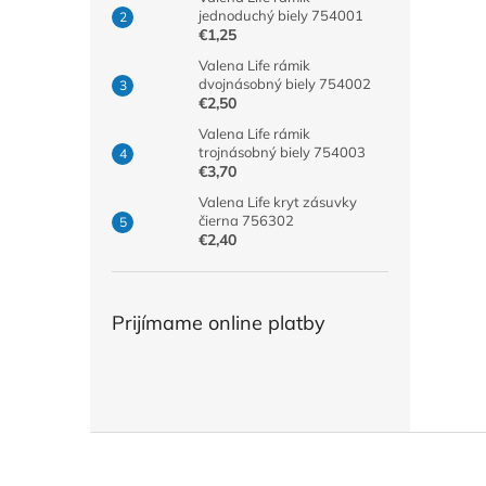
jednoduchý biely 754001
€1,25
Valena Life rámik
dvojnásobný biely 754002
€2,50
Valena Life rámik
trojnásobný biely 754003
€3,70
Valena Life kryt zásuvky
čierna 756302
€2,40
Prijímame online platby
Z
á