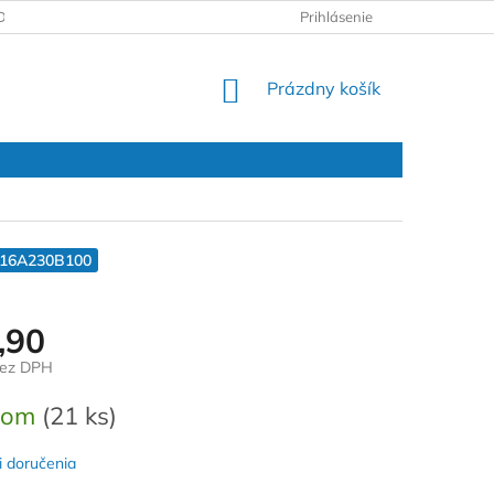
DAJOV
REKLAMAČNÝ PROTOKOL
Prihlásenie
NÁKUPNÝ
Prázdny košík
KOŠÍK
R16A230B100
,90
bez DPH
ová
dom
(21 ks)
 doručenia