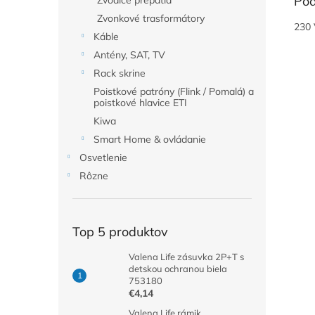
Pod
Zvodiče prepätia
Zvonkové trasformátory
230 
Káble
Antény, SAT, TV
Rack skrine
Poistkové patróny (Flink / Pomalá) a
poistkové hlavice ETI
Kiwa
Smart Home & ovládanie
Osvetlenie
Rôzne
Top 5 produktov
Valena Life zásuvka 2P+T s
detskou ochranou biela
753180
€4,14
Valena Life rámik