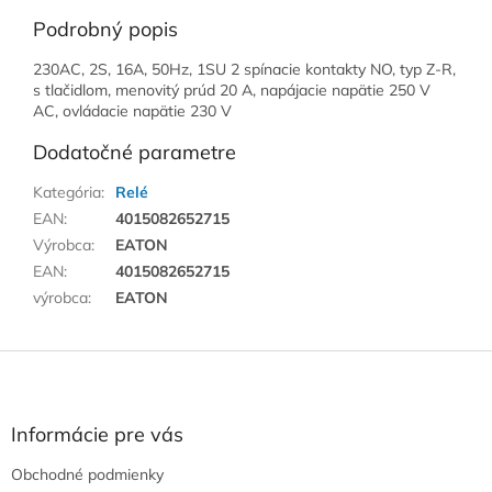
Podrobný popis
230AC, 2S, 16A, 50Hz, 1SU 2 spínacie kontakty NO, typ Z-R,
s tlačidlom, menovitý prúd 20 A, napájacie napätie 250 V
AC, ovládacie napätie 230 V
Dodatočné parametre
Kategória
:
Relé
EAN
:
4015082652715
Výrobca
:
EATON
EAN
:
4015082652715
výrobca
:
EATON
Z
á
p
ä
Informácie pre vás
t
Obchodné podmienky
i