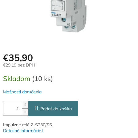
€35,90
€29,19 bez DPH
Jednotková
Skladom
(10 ks)
cena:
Možnosti doručenia
Pridať do košíka
Impulzné relé Z-S230/SS.
Detailné informácie