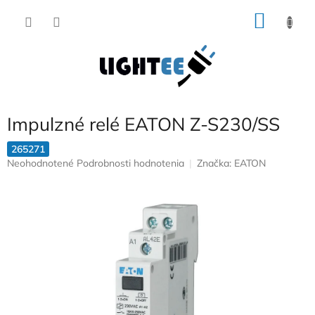
Prejsť
NÁKU
na
obsah
KOŠÍK
Impulzné relé EATON Z-S230/SS
265271
Priemerné
Neohodnotené
Podrobnosti hodnotenia
Značka:
EATON
hodnotenie
produktu
je
0,0
z
5
hviezdičiek.