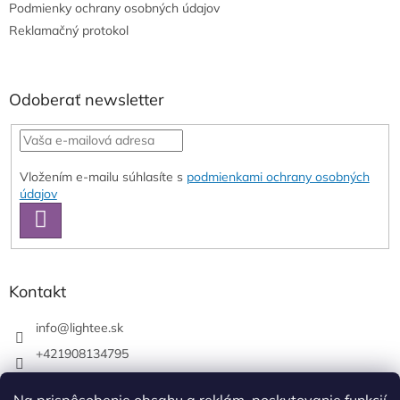
e
Podmienky ochrany osobných údajov
Reklamačný protokol
Odoberať newsletter
Vložením e-mailu súhlasíte s
podmienkami ochrany osobných
údajov
PRIHLÁSIŤ
SA
Kontakt
info
@
lightee.sk
+421908134795
lightee.sk