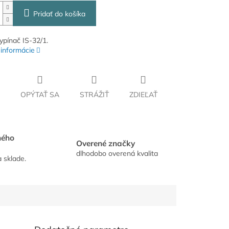
Pridať do košíka
ypínač IS-32/1.
 informácie
OPÝTAŤ SA
STRÁŽIŤ
ZDIEĽAŤ
hého
Overené značky
dlhodobo overená kvalita
a sklade.