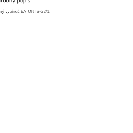
robný popis
ný vypínač EATON IS-32/1.