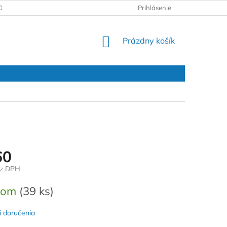
DAJOV
REKLAMAČNÝ PROTOKOL
Prihlásenie
NÁKUPNÝ
Prázdny košík
KOŠÍK
60
ez DPH
ová
dom
(39 ks)
 doručenia