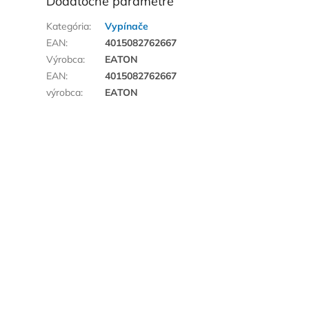
Dodatočné parametre
Kategória
:
Vypínače
EAN
:
4015082762667
Výrobca
:
EATON
EAN
:
4015082762667
výrobca
:
EATON