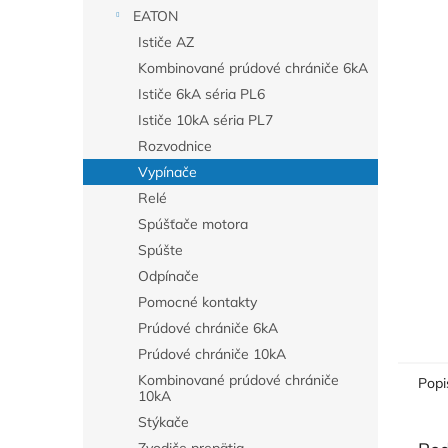
EATON
Ističe AZ
Kombinované prúdové chrániče 6kA
Ističe 6kA séria PL6
Ističe 10kA séria PL7
Rozvodnice
Vypínače
Relé
Spúšťače motora
Spúšte
Odpínače
Pomocné kontakty
Prúdové chrániče 6kA
Prúdové chrániče 10kA
Kombinované prúdové chrániče
Popi
10kA
Stýkače