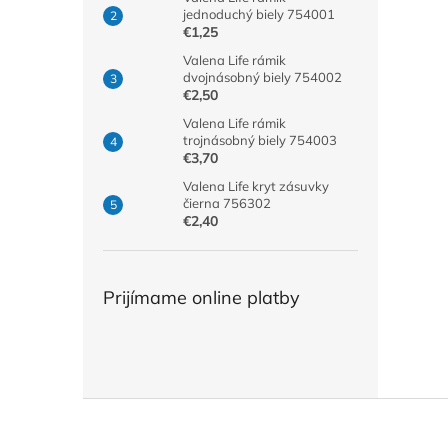
jednoduchý biely 754001
€1,25
Valena Life rámik
dvojnásobný biely 754002
€2,50
Valena Life rámik
trojnásobný biely 754003
€3,70
Valena Life kryt zásuvky
čierna 756302
€2,40
Prijímame online platby
Z
á