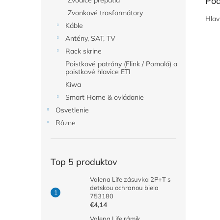
Pod
Zvodiče prepätia
Zvonkové trasformátory
Hlav
Káble
Antény, SAT, TV
Rack skrine
Poistkové patróny (Flink / Pomalá) a
poistkové hlavice ETI
Kiwa
Smart Home & ovládanie
Osvetlenie
Rôzne
Top 5 produktov
Valena Life zásuvka 2P+T s
detskou ochranou biela
753180
€4,14
Valena Life rámik