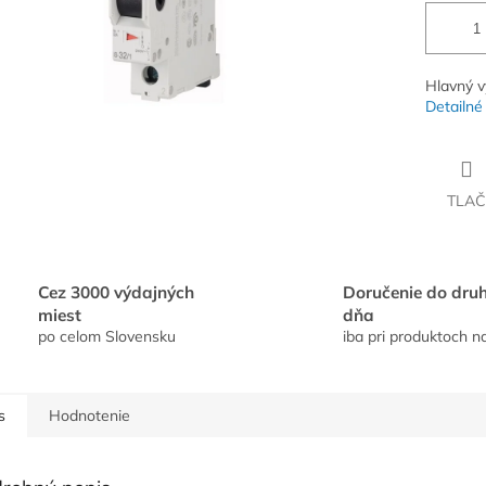
Hlavný v
Detailné
TLAČ
Cez 3000 výdajných
Doručenie do dru
miest
dňa
po celom Slovensku
iba pri produktoch n
s
Hodnotenie