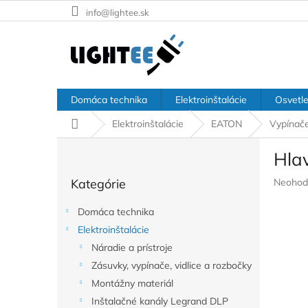
Prejsť
info@lightee.sk
na
obsah
Domáca technika
Elektroinštalácie
Osvetle
Domov
Elektroinštalácie
EATON
Vypínač
B
Hla
o
Preskočiť
č
Prieme
Kategórie
Neohod
kategórie
n
hodnote
ý
produkt
Domáca technika
p
je
Elektroinštalácie
a
0,0
z
Náradie a prístroje
n
5
e
Zásuvky, vypínače, vidlice a rozbočky
hviezdič
l
Montážny materiál
Inštalačné kanály Legrand DLP