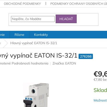
OBCHODNÉ PODMIENKY
PODMIENKY OCHRANY OSOBNÝCH Ú
HĽADAŤ
nie
Rôzne
Kontakty
e
Hlavný vypínač EATON IS-32/1
vný vypínač EATON IS-32/1
276266
rné
notené
Podrobnosti hodnotenia
Značka:
EATON
nie
€9,
u
€7,80 b
Jednotk
Skla
cena:
iek.
Možnosti