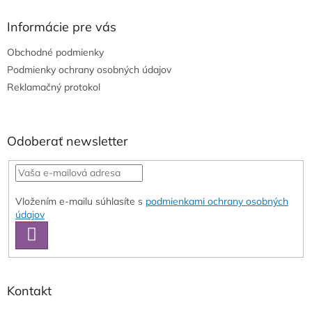
p
ä
Informácie pre vás
t
Obchodné podmienky
i
e
Podmienky ochrany osobných údajov
Reklamačný protokol
Odoberať newsletter
Vložením e-mailu súhlasíte s
podmienkami ochrany osobných
údajov
PRIHLÁSIŤ
SA
Kontakt