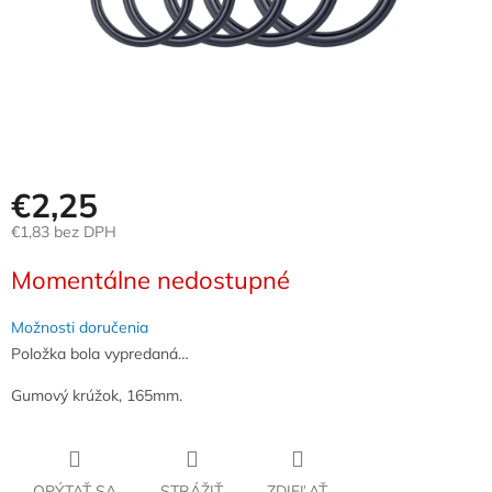
€2,25
€1,83 bez DPH
Jednotková
Momentálne nedostupné
cena:
Možnosti doručenia
Položka bola vypredaná…
Gumový krúžok, 165mm.
OPÝTAŤ SA
STRÁŽIŤ
ZDIEĽAŤ