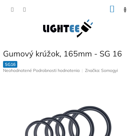
Prejsť
NÁKU
na
obsah
KOŠÍK
Gumový krúžok, 165mm - SG 16
SG16
Priemerné
Neohodnotené
Podrobnosti hodnotenia
Značka:
Somogyi
hodnotenie
produktu
je
0,0
z
5
hviezdičiek.