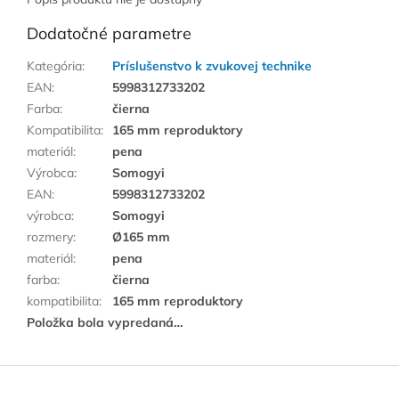
Dodatočné parametre
Kategória
:
Príslušenstvo k zvukovej technike
EAN
:
5998312733202
Farba
:
čierna
Kompatibilita
:
165 mm reproduktory
materiál
:
pena
Výrobca
:
Somogyi
EAN
:
5998312733202
výrobca
:
Somogyi
rozmery
:
Ø165 mm
materiál
:
pena
farba
:
čierna
kompatibilita
:
165 mm reproduktory
Položka bola vypredaná…
Z
á