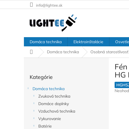
Prejsť
info@lightee.sk
na
obsah
Domáca technika
Elektroinštalácie
Osvetle
Domov
Domáca technika
Osobná starostlivosť
B
Fén 
o
Preskočiť
č
HG 
Kategórie
kategórie
n
ý
HGHS
Domáca technika
Prieme
Neohod
p
hodnote
Zvuková technika
a
produkt
Domáce doplnky
n
je
e
Vzduchová technika
0,0
l
z
Vykurovanie
5
Batérie
hviezdič