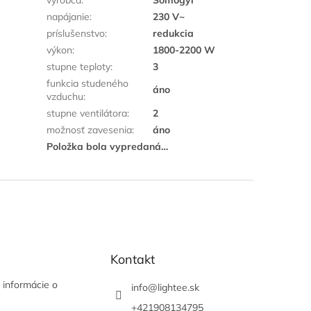
napájanie
:
230 V~
príslušenstvo
:
redukcia
výkon
:
1800-2200 W
stupne teploty
:
3
funkcia studeného
áno
vzduchu
:
stupne ventilátora
:
2
možnosť zavesenia
:
áno
Položka bola vypredaná…
Kontakt
 informácie o
info
@
lightee.sk
+421908134795