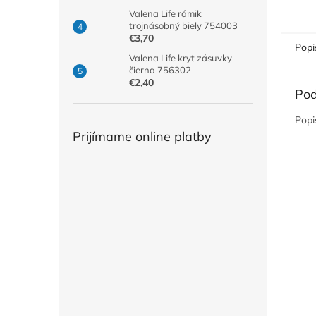
Valena Life rámik
trojnásobný biely 754003
€3,70
Popi
Valena Life kryt zásuvky
čierna 756302
€2,40
Pod
Popi
Prijímame online platby