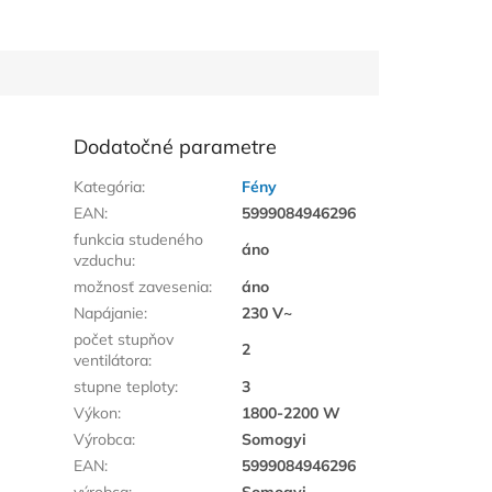
Dodatočné parametre
Kategória
:
Fény
EAN
:
5999084946296
funkcia studeného
áno
vzduchu
:
možnosť zavesenia
:
áno
Napájanie
:
230 V~
počet stupňov
2
ventilátora
:
stupne teploty
:
3
Výkon
:
1800-2200 W
Výrobca
:
Somogyi
EAN
:
5999084946296
výrobca
:
Somogyi