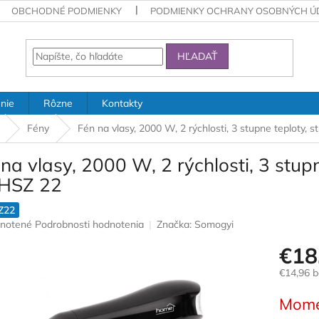
OBCHODNÉ PODMIENKY
PODMIENKY OCHRANY OSOBNÝCH Ú
HĽADAŤ
nie
Rôzne
Kontakty
Fény
Fén na vlasy, 2000 W, 2 rýchlosti, 3 stupne teploty,
na vlasy, 2000 W, 2 rýchlosti, 3 stup
HSZ 22
Z22
rné
notené
Podrobnosti hodnotenia
Značka:
Somogyi
nie
€18
u
€14,96 
Jednotk
Mome
cena:
iek.