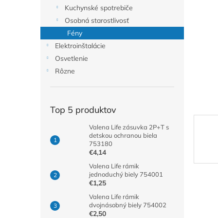
Kuchynské spotrebiče
Osobná starostlivosť
Fény
Elektroinštalácie
Osvetlenie
Rôzne
Top 5 produktov
Valena Life zásuvka 2P+T s
detskou ochranou biela
753180
€4,14
Valena Life rámik
jednoduchý biely 754001
€1,25
Valena Life rámik
dvojnásobný biely 754002
€2,50