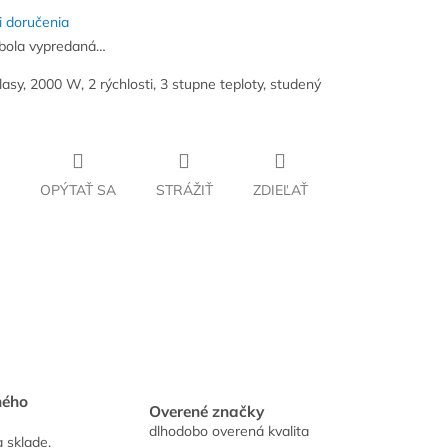
 doručenia
bola vypredaná…
lasy, 2000 W, 2 rýchlosti, 3 stupne teploty, studený
OPÝTAŤ SA
STRÁŽIŤ
ZDIEĽAŤ
hého
Overené značky
dlhodobo overená kvalita
a sklade.