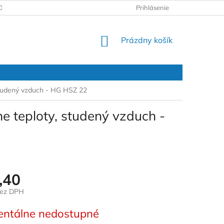
DAJOV
REKLAMAČNÝ PROTOKOL
Prihlásenie
NÁKUPNÝ
Prázdny košík
KOŠÍK
 studený vzduch - HG HSZ 22
ne teploty, studený vzduch -
,40
bez DPH
ová
ntálne nedostupné