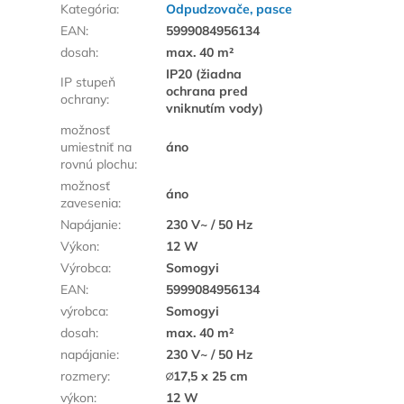
Kategória
:
Odpudzovače, pasce
EAN
:
5999084956134
dosah
:
max. 40 m²
IP20 (žiadna
IP stupeň
ochrana pred
ochrany
:
vniknutím vody)
možnosť
umiestniť na
áno
rovnú plochu
:
možnosť
áno
zavesenia
:
Napájanie
:
230 V~ / 50 Hz
Výkon
:
12 W
Výrobca
:
Somogyi
EAN
:
5999084956134
výrobca
:
Somogyi
dosah
:
max. 40 m²
napájanie
:
230 V~ / 50 Hz
rozmery
:
∅17,5 x 25 cm
výkon
:
12 W