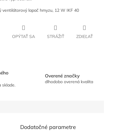
ký ventilátorový lapač hmyzu, 12 W IKF 40
OPÝTAŤ SA
STRÁŽIŤ
ZDIEĽAŤ
hého
Overené značky
dlhodobo overená kvalita
a sklade.
Dodatočné parametre