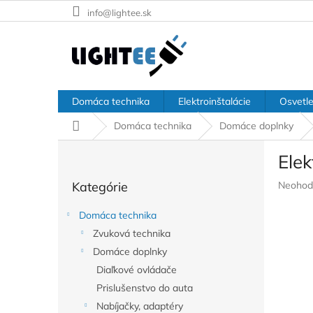
Prejsť
info@lightee.sk
na
obsah
Domáca technika
Elektroinštalácie
Osvetle
Domov
Domáca technika
Domáce doplnky
B
Elek
o
Preskočiť
č
Prieme
Kategórie
Neohod
kategórie
n
hodnote
ý
produkt
Domáca technika
p
je
Zvuková technika
a
0,0
z
Domáce doplnky
n
5
e
Diaľkové ovládače
hviezdič
l
Prislušenstvo do auta
Nabíjačky, adaptéry