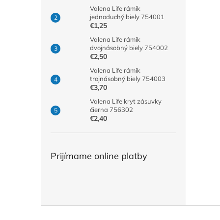
Valena Life rámik
jednoduchý biely 754001
€1,25
Valena Life rámik
dvojnásobný biely 754002
€2,50
Valena Life rámik
trojnásobný biely 754003
€3,70
Valena Life kryt zásuvky
čierna 756302
€2,40
Prijímame online platby
Z