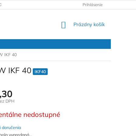
DAJOV
REKLAMAČNÝ PROTOKOL
Prihlásenie
NÁKUPNÝ
Prázdny košík
KOŠÍK
 W IKF 40
 W IKF 40
IKF40
,30
bez DPH
ová
ntálne nedostupné
 doručenia
bola vypredaná…