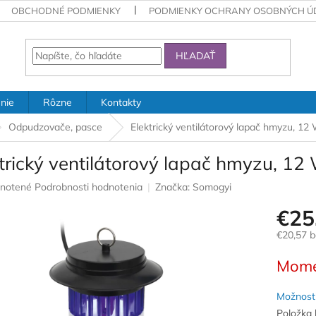
OBCHODNÉ PODMIENKY
PODMIENKY OCHRANY OSOBNÝCH Ú
HĽADAŤ
nie
Rôzne
Kontakty
Odpudzovače, pasce
Elektrický ventilátorový lapač hmyzu, 12
trický ventilátorový lapač hmyzu, 12
rné
notené
Podrobnosti hodnotenia
Značka:
Somogyi
nie
€25
u
€20,57 
Jednotk
Mome
cena:
iek.
Možnosti
Položka 