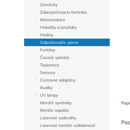
Zvončeky
Zabezpečovacia technika
Meteostanice
Húkačky a bzučiaky
Hodiny
Odpudzovače, pasce
Fontány
Časové spínače
Teplomery
Senzory
Cestovné adaptéry
Budíky
UV lampy
Merače spotreby
Popi
Meniče napätia
Laserové vodováhy
Pod
Laserové merače vzdialenosti