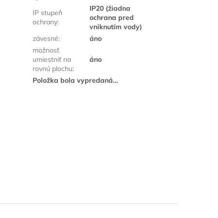
IP20 (žiadna
IP stupeň
ochrana pred
ochrany
:
vniknutím vody)
závesné
:
áno
možnosť
umiestniť na
áno
rovnú plochu
:
Položka bola vypredaná…