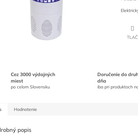
Elektric
TLAČ
Cez 3000 výdajných
Doručenie do dru
miest
dňa
po celom Slovensku
iba pri produktoch n
s
Hodnotenie
robný popis