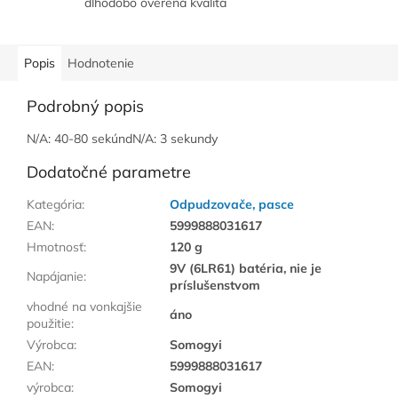
dlhodobo overená kvalita
Popis
Hodnotenie
Podrobný popis
N/A: 40-80 sekúndN/A: 3 sekundy
Dodatočné parametre
Kategória
:
Odpudzovače, pasce
EAN
:
5999888031617
Hmotnosť
:
120 g
9V (6LR61) batéria, nie je
Napájanie
:
príslušenstvom
vhodné na vonkajšie
áno
použitie
:
Výrobca
:
Somogyi
EAN
:
5999888031617
výrobca
:
Somogyi