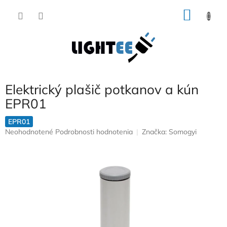
Prejsť
NÁKU
na
obsah
KOŠÍK
Elektrický plašič potkanov a kún
EPR01
EPR01
Priemerné
Neohodnotené
Podrobnosti hodnotenia
Značka:
Somogyi
hodnotenie
produktu
je
0,0
z
5
hviezdičiek.