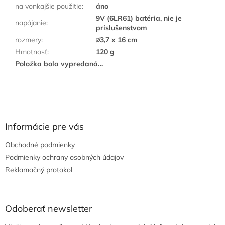
na vonkajšie použitie
:
áno
9V (6LR61) batéria, nie je
napájanie
:
príslušenstvom
rozmery
:
∅3,7 x 16 cm
Hmotnosť
:
120 g
Položka bola vypredaná…
Z
á
p
ä
Informácie pre vás
t
Obchodné podmienky
i
e
Podmienky ochrany osobných údajov
Reklamačný protokol
Odoberať newsletter