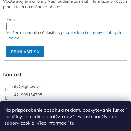
Vložte svoj e-mail a my Vám budeme zasielať informácie o nových
produktoch na našom e-shope.
Email
Vložením e-mailu súhlasíte s
podmienkami ochrany osobných
údajov
PRIHLÁSIŤ SA
Kontakt
info
@
lightee.sk
+421908134795
lightee.sk
Na prispôsobenie obsahu a reklám, poskytovanie funkcií
lightee.sk
sociálnych médií a analýzu návštevnosti používame
súbory cookie. Viac informácií
tu
.