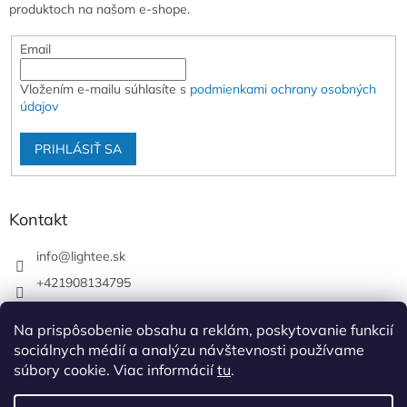
produktoch na našom e-shope.
Email
Vložením e-mailu súhlasíte s
podmienkami ochrany osobných
údajov
PRIHLÁSIŤ SA
Kontakt
info
@
lightee.sk
+421908134795
lightee.sk
Na prispôsobenie obsahu a reklám, poskytovanie funkcií
lightee.sk
sociálnych médií a analýzu návštevnosti používame
súbory cookie. Viac informácií
tu
.
Vytvoril Shoptet