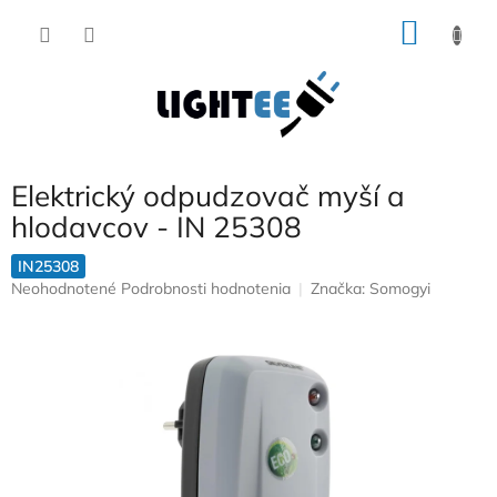
Prejsť
NÁKU
na
obsah
KOŠÍK
Elektrický odpudzovač myší a
hlodavcov - IN 25308
IN25308
Priemerné
Neohodnotené
Podrobnosti hodnotenia
Značka:
Somogyi
hodnotenie
produktu
je
0,0
z
5
hviezdičiek.