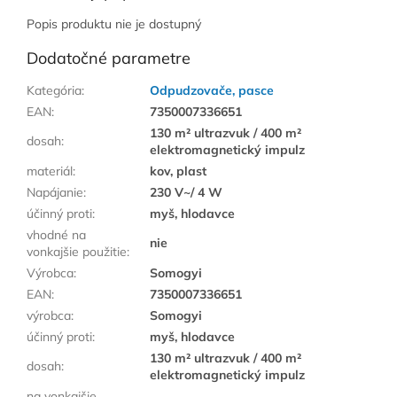
Popis produktu nie je dostupný
Dodatočné parametre
Kategória
:
Odpudzovače, pasce
EAN
:
7350007336651
130 m² ultrazvuk / 400 m²
dosah
:
elektromagnetický impulz
materiál
:
kov, plast
Napájanie
:
230 V~/ 4 W
účinný proti
:
myš, hlodavce
vhodné na
nie
vonkajšie použitie
:
Výrobca
:
Somogyi
EAN
:
7350007336651
výrobca
:
Somogyi
účinný proti
:
myš, hlodavce
130 m² ultrazvuk / 400 m²
dosah
:
elektromagnetický impulz
na vonkajšie