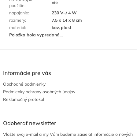
nie
použitie
:
napájanie
:
230 V~/ 4 W
rozmery
:
7,5 x 14 x 8 cm
materiál
:
kov, plast
Položka bola vypredaná…
Z
á
p
ä
Informácie pre vás
t
Obchodné podmienky
i
e
Podmienky ochrany osobných údajov
Reklamačný protokol
Odoberať newsletter
Vložte svoj e-mail a my Vám budeme zasielať informácie o nových