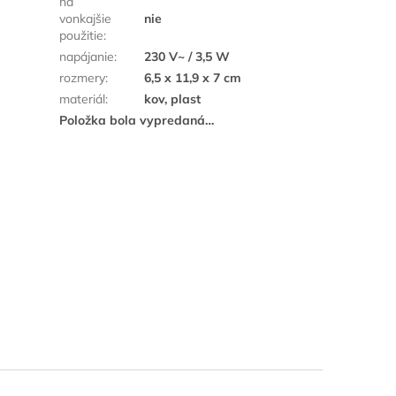
na
vonkajšie
nie
použitie
:
napájanie
:
230 V~ / 3,5 W
rozmery
:
6,5 x 11,9 x 7 cm
materiál
:
kov, plast
Položka bola vypredaná…