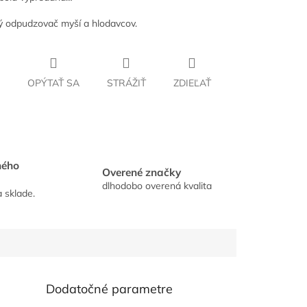
ký odpudzovač myší a hlodavcov.
OPÝTAŤ SA
STRÁŽIŤ
ZDIEĽAŤ
hého
Overené značky
dlhodobo overená kvalita
a sklade.
Dodatočné parametre