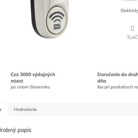
Elektric
TLAČ
Cez 3000 výdajných
Doručenie do dru
miest
dňa
po celom Slovensku
iba pri produktoch n
s
Hodnotenie
robný popis