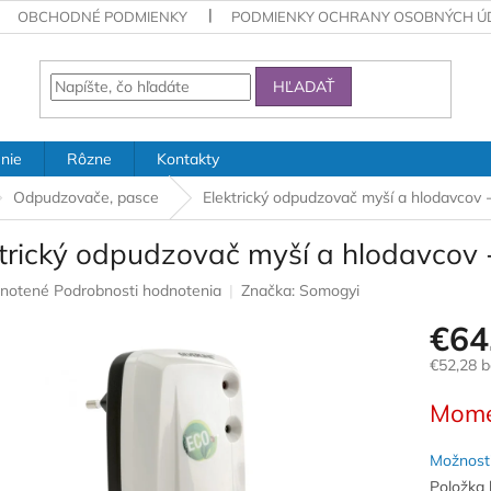
OBCHODNÉ PODMIENKY
PODMIENKY OCHRANY OSOBNÝCH Ú
HĽADAŤ
nie
Rôzne
Kontakty
Odpudzovače, pasce
Elektrický odpudzovač myší a hlodavcov 
ktrický odpudzovač myší a hlodavcov 
rné
notené
Podrobnosti hodnotenia
Značka:
Somogyi
nie
€64
u
€52,28 
Jednotk
Mome
cena:
iek.
Možnosti
Položka 