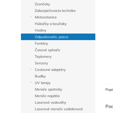
Zvončeky
Zabezpečovacia technika
Meteostanice
Húkačky a bzučiaky
Hodiny
Odpudzovače, pasce
Fontány
Časové spínače
Teplomery
Senzory
Cestovné adaptéry
Budíky
UV lampy
Merače spotreby
Popi
Meniče napätia
Laserové vodováhy
Pod
Laserové merače vzdialenosti