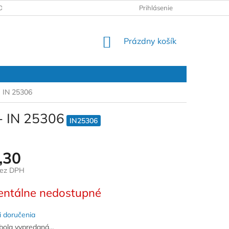
DAJOV
REKLAMAČNÝ PROTOKOL
Prihlásenie
NÁKUPNÝ
Prázdny košík
KOŠÍK
- IN 25306
- IN 25306
IN25306
,30
bez DPH
ová
ntálne nedostupné
 doručenia
bola vypredaná…