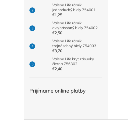
Valena Life rámik
jednoduchý biely 754001
€1,25
Valena Life rámik
dvojnásobný biely 754002
€2,50
Valena Life rámik
trojnásobný biely 754003
€3,70
Valena Life kryt zásuvky
čierna 756302
€2,40
Prijímame online platby
Z