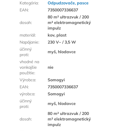
Kategória
:
Odpudzovače, pasce
EAN
:
7350007336637
80 m² ultrazvuk / 200
dosah
:
m² elektromagnetický
impulz
materiál
:
kov, plast
Napájanie
:
230 V~ / 3,5 W
účinný
myš, hlodavce
proti
:
vhodné na
vonkajšie
nie
použitie
:
Výrobca
:
Somogyi
EAN
:
7350007336637
výrobca
:
Somogyi
účinný
myš, hlodavce
proti
:
80 m² ultrazvuk / 200
dosah
:
m² elektromagnetický
impulz