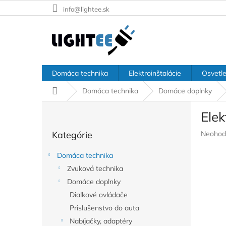
Prejsť
info@lightee.sk
na
obsah
Domáca technika
Elektroinštalácie
Osvetle
Domov
Domáca technika
Domáce doplnky
B
Ele
o
Preskočiť
č
Prieme
Kategórie
Neohod
kategórie
n
hodnote
ý
produkt
Domáca technika
p
je
Zvuková technika
a
0,0
z
Domáce doplnky
n
5
e
Diaľkové ovládače
hviezdič
l
Prislušenstvo do auta
Nabíjačky, adaptéry