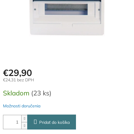
€29,90
€24,31 bez DPH
Jednotková
Skladom
(23 ks)
cena:
Možnosti doručenia
Pridať do košíka