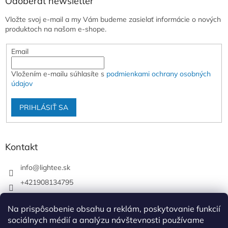
Odoberať newsletter
Vložte svoj e-mail a my Vám budeme zasielať informácie o nových
produktoch na našom e-shope.
Email
Vložením e-mailu súhlasíte s
podmienkami ochrany osobných
údajov
PRIHLÁSIŤ SA
Kontakt
info
@
lightee.sk
+421908134795
lightee.sk
Na prispôsobenie obsahu a reklám, poskytovanie funkcií
lightee.sk
sociálnych médií a analýzu návštevnosti používame