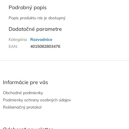
Podrobný popis
Popis produktu nie je dostupný
Dodatočné parametre
Kategória
:
Rozvodnice
EAN
:
4015082803476
Z
á
p
ä
Informácie pre vás
t
Obchodné podmienky
i
e
Podmienky ochrany osobných údajov
Reklamačný protokol