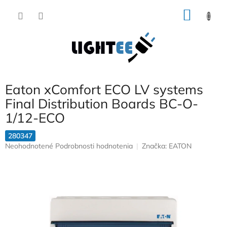
Prejsť
NÁKU
na
obsah
KOŠÍK
Eaton xComfort ECO LV systems
Final Distribution Boards BC-O-
1/12-ECO
280347
Priemerné
Neohodnotené
Podrobnosti hodnotenia
Značka:
EATON
hodnotenie
produktu
je
0,0
z
5
hviezdičiek.