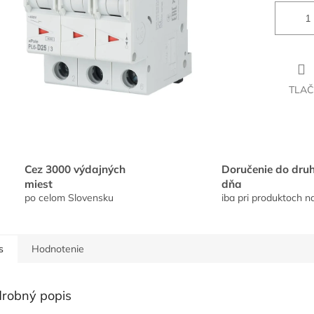
TLAČ
Cez 3000 výdajných
Doručenie do dru
miest
dňa
po celom Slovensku
iba pri produktoch n
s
Hodnotenie
robný popis