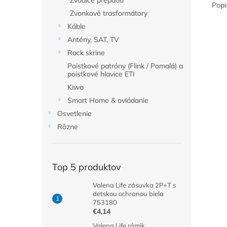
Zvodiče prepätia
Popi
Zvonkové trasformátory
Káble
Antény, SAT, TV
Rack skrine
Poistkové patróny (Flink / Pomalá) a
poistkové hlavice ETI
Kiwa
Smart Home & ovládanie
Osvetlenie
Rôzne
Top 5 produktov
Valena Life zásuvka 2P+T s
detskou ochranou biela
753180
€4,14
Valena Life rámik