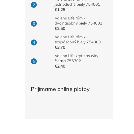
jednoduchý biely 754001
€1,25
Valena Life rámik
dvojnásobný biely 754002
€2,50
Valena Life rámik
trojnásobný biely 754003
€3,70
Valena Life kryt zásuvky
čierna 756302
€2,40
Prijímame online platby
Z
á