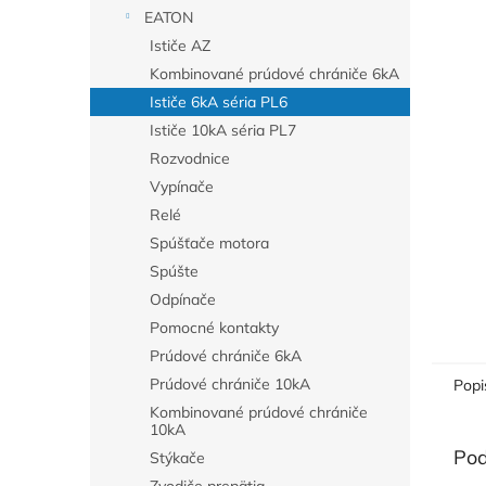
EATON
Ističe AZ
Kombinované prúdové chrániče 6kA
Ističe 6kA séria PL6
Ističe 10kA séria PL7
Rozvodnice
Vypínače
Relé
Spúšťače motora
Spúšte
Odpínače
Pomocné kontakty
Prúdové chrániče 6kA
Prúdové chrániče 10kA
Popi
Kombinované prúdové chrániče
10kA
Pod
Stýkače