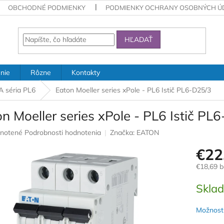
OBCHODNÉ PODMIENKY
PODMIENKY OCHRANY OSOBNÝCH Ú
HĽADAŤ
nie
Rôzne
Kontakty
kA séria PL6
Eaton Moeller series xPole - PL6 Istič PL6-D25/3
n Moeller series xPole - PL6 Istič PL
rné
notené
Podrobnosti hodnotenia
Značka:
EATON
nie
€22
u
€18,69 
Jednotk
Skla
cena:
iek.
Možnosti