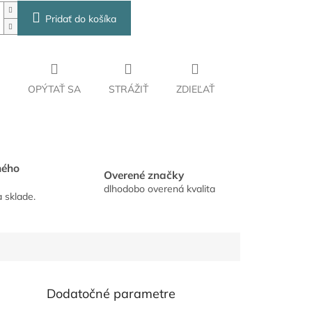
Pridať do košíka
OPÝTAŤ SA
STRÁŽIŤ
ZDIEĽAŤ
hého
Overené značky
dlhodobo overená kvalita
a sklade.
Dodatočné parametre