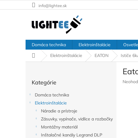
Prejsť
info@lightee.sk
na
obsah
Domáca technika
Elektroinštalácie
Osvetle
Domov
Elektroinštalácie
EATON
Ističe 6
B
Eato
o
Preskočiť
č
Prieme
Kategórie
Neohod
kategórie
n
hodnote
ý
produkt
Domáca technika
p
je
Elektroinštalácie
a
0,0
z
Náradie a prístroje
n
5
e
Zásuvky, vypínače, vidlice a rozbočky
hviezdič
l
Montážny materiál
Inštalačné kanály Legrand DLP