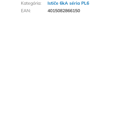
Kategória
:
Ističe 6kA séria PL6
EAN
:
4015082866150