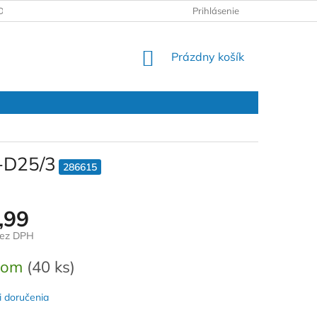
DAJOV
REKLAMAČNÝ PROTOKOL
Prihlásenie
NÁKUPNÝ
Prázdny košík
KOŠÍK
6-D25/3
286615
,99
bez DPH
ová
dom
(40 ks)
 doručenia